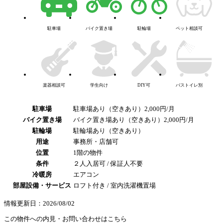
駐車場
バイク置き場
駐輪場
ペット相談可
楽器相談可
学生向け
DIY可
バストイレ別
駐車場
駐車場あり（空きあり）2,000円/月
バイク置き場
バイク置き場あり（空きあり）2,000円/月
駐輪場
駐輪場あり（空きあり）
用途
事務所・店舗可
位置
1階の物件
条件
２人入居可 / 保証人不要
冷暖房
エアコン
部屋設備・サービス
ロフト付き / 室内洗濯機置場
情報更新日：2026/08/02
この物件への内見・お問い合わせはこちら