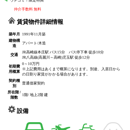
ウチコミ！限定特典
仲介手数料 無料
賃貸物件詳細情報
築年月
1991年11月築
建物構
アパート/木造
造
JR高崎線本庄駅 バス15分 バス停下車 徒歩10分
交通
JR八高線(高麗川～高崎)児玉駅 徒歩12分
0～10万円
初期費
※上記費用はあくまで概算になります。別途、入居日から
用概算
の日割り家賃がかかる場合があります。
契約種
普通借家契約
別
所在階 /
1階/ 地上2階 建
階数
設備