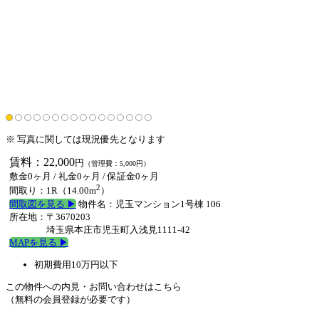
※ 写真に関しては現況優先となります
賃料：22,000
円
（管理費：5,000円）
敷金0ヶ月
/
礼金0ヶ月
/
保証金0ヶ月
2
間取り：1R（14.00m
）
間取図を見る ▶︎
物件名：児玉マンション1号棟 106
所在地：〒3670203
埼玉県本庄市児玉町入浅見1111-42
MAPを見る ▶︎
初期費用10万円以下
この物件への内見・お問い合わせはこちら
（無料の会員登録が必要です）