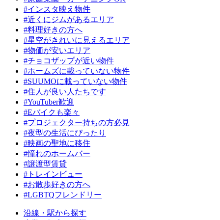
#インスタ映え物件
#近くにジムがあるエリア
#料理好きの方へ
#星空がきれいに見えるエリア
#物価が安いエリア
#チョコザップが近い物件
#ホームズに載っていない物件
#SUUMOに載っていない物件
#住人が良い人たちです
#YouTuber歓迎
#Eバイクも楽々
#プロジェクター持ちの方必見
#夜型の生活にぴったり
#映画の聖地に移住
#憧れのホームバー
#譲渡型賃貸
#トレインビュー
#お散歩好きの方へ
#LGBTQフレンドリー
沿線・駅から探す