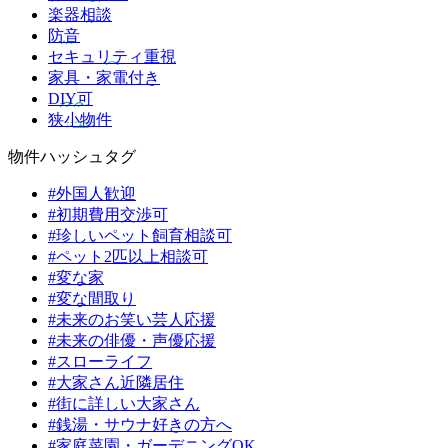
楽器相談
防音
セキュリティ重視
家具・家電付き
DIY可
狭小物件
物件ハッシュタグ
#外国人歓迎
#初期費用交渉可
#珍しいペット飼育相談可
#ペット2匹以上相談可
#変な家
#変な間取り
#未来のお笑い芸人応援
#未来の俳優・声優応援
#スローライフ
#大家さん近隣居住
#街に詳しい大家さん
#銭湯・サウナ好きの方へ
#家庭菜園・ガーデニングOK