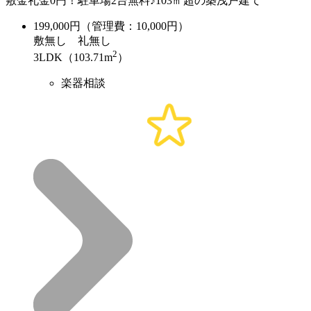
敷金礼金0円！駐車場2台無料♪103㎡超の築浅戸建て
199,000
円（管理費：10,000円）
敷
無し
礼
無し
2
3LDK（103.71m
）
楽器相談