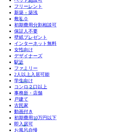
ペット相談可
フリーレント
新築・築浅
敷礼０
初期費用分割相談可
保証人不要
壁紙プレゼント
インターネット無料
女性向け
デザイナーズ
駅近
ファミリー
2人以上入居可能
学生向け
コンロ２口以上
事務所・店舗
戸建て
古民家
動画付き
初期費用10万円以下
即入居可
お風呂自慢