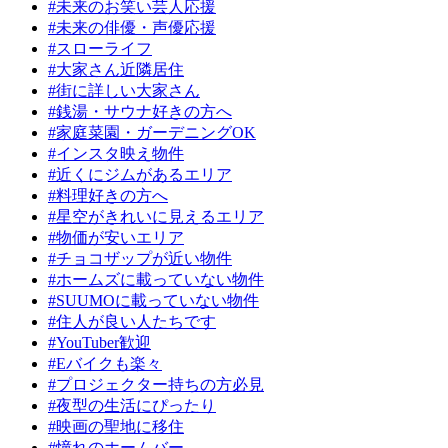
#未来のお笑い芸人応援
#未来の俳優・声優応援
#スローライフ
#大家さん近隣居住
#街に詳しい大家さん
#銭湯・サウナ好きの方へ
#家庭菜園・ガーデニングOK
#インスタ映え物件
#近くにジムがあるエリア
#料理好きの方へ
#星空がきれいに見えるエリア
#物価が安いエリア
#チョコザップが近い物件
#ホームズに載っていない物件
#SUUMOに載っていない物件
#住人が良い人たちです
#YouTuber歓迎
#Eバイクも楽々
#プロジェクター持ちの方必見
#夜型の生活にぴったり
#映画の聖地に移住
#憧れのホームバー