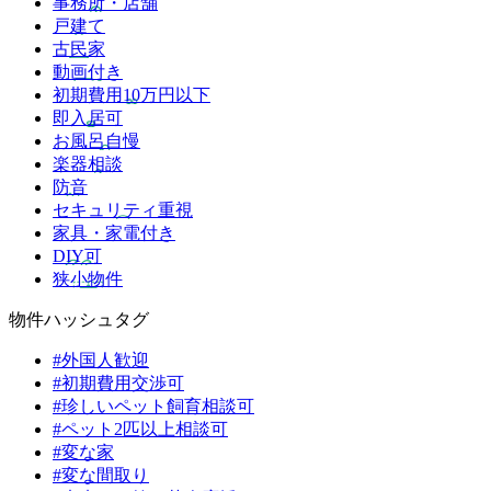
事務所・店舗
戸建て
古民家
動画付き
初期費用10万円以下
即入居可
お風呂自慢
楽器相談
防音
セキュリティ重視
家具・家電付き
DIY可
狭小物件
物件ハッシュタグ
#外国人歓迎
#初期費用交渉可
#珍しいペット飼育相談可
#ペット2匹以上相談可
#変な家
#変な間取り