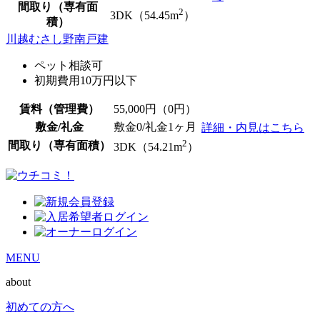
間取り（専有面
2
3DK（54.45m
）
積）
川越むさし野南戸建
ペット相談可
初期費用10万円以下
賃料（管理費）
55,000
円（0円）
敷金/礼金
敷金0
/礼金1ヶ月
詳細・内見はこちら
2
間取り（専有面積）
3DK（54.21m
）
MENU
about
初めての方へ