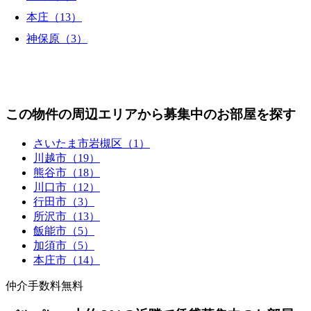
本庄（13）
神保原（3）
この物件の周辺エリアから募集中のお部屋を探す
さいたま市岩槻区（1）
川越市（19）
熊谷市（18）
川口市（12）
行田市（3）
所沢市（13）
飯能市（5）
加須市（5）
本庄市（14）
仲介手数料無料