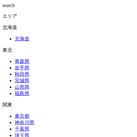
search
エリア
北海道
北海道
東北
青森県
岩手県
秋田県
宮城県
山形県
福島県
関東
東京都
神奈川県
千葉県
埼玉県