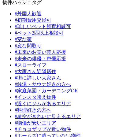
物件ハッシュタグ
#外国人歓迎
#初期費用交渉可
#珍しいペット飼育相談可
#ペット2匹以上相談可
#変な家
#変な間取り
#未来のお笑い芸人応援
#未来の俳優・声優応援
#スローライフ
#大家さん近隣居住
#街に詳しい大家さん
#銭湯・サウナ好きの方へ
#家庭菜園・ガーデニングOK
#インスタ映え物件
#近くにジムがあるエリア
#料理好きの方へ
#星空がきれいに見えるエリア
#物価が安いエリア
#チョコザップが近い物件
#ホームズに載っていない物件