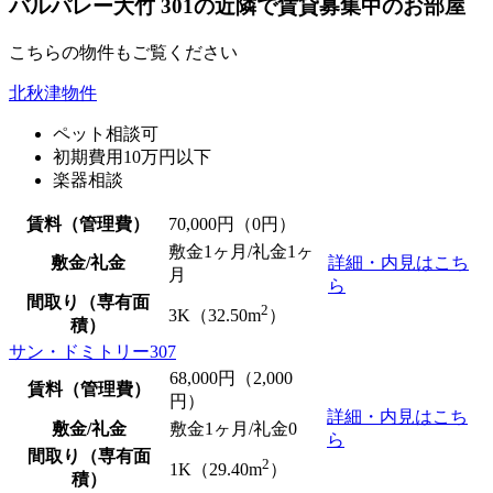
バルパレー大竹 301の近隣で賃貸募集中のお部屋
こちらの物件もご覧ください
北秋津物件
ペット相談可
初期費用10万円以下
楽器相談
賃料（管理費）
70,000
円（0円）
敷金1ヶ月/礼金1ヶ
敷金/礼金
詳細・内見はこち
月
ら
間取り（専有面
2
3K（32.50m
）
積）
サン・ドミトリー307
68,000
円（2,000
賃料（管理費）
円）
詳細・内見はこち
敷金/礼金
敷金1ヶ月/
礼金0
ら
間取り（専有面
2
1K（29.40m
）
積）