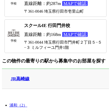
直線距離：約287m
MAPで確認
学校
〒361-0046 埼玉県行田市壱里山町
スクールIE 行田門井校
直線距離：約168m
MAPで確認
学校
〒361-0044 埼玉県行田市門井町２丁目５−５
−３ ミルフィーユ門井1階
この物件の最寄りの駅から募集中のお部屋を探す
JR高崎線
浦和（2）