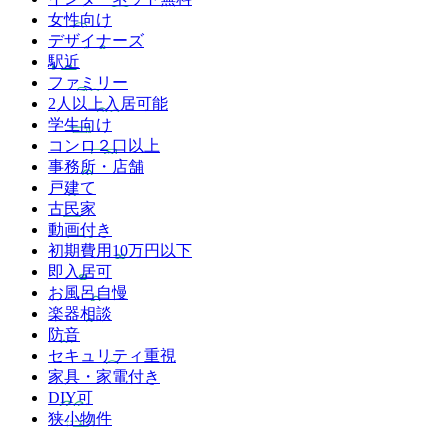
女性向け
デザイナーズ
駅近
ファミリー
2人以上入居可能
学生向け
コンロ２口以上
事務所・店舗
戸建て
古民家
動画付き
初期費用10万円以下
即入居可
お風呂自慢
楽器相談
防音
セキュリティ重視
家具・家電付き
DIY可
狭小物件