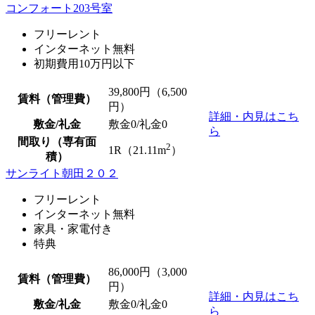
コンフォート203号室
フリーレント
インターネット無料
初期費用10万円以下
39,800
円（6,500
賃料（管理費）
円）
詳細・内見はこち
敷金/礼金
敷金0
/
礼金0
ら
間取り（専有面
2
1R（21.11m
）
積）
サンライト朝田２０２
フリーレント
インターネット無料
家具・家電付き
特典
86,000
円（3,000
賃料（管理費）
円）
詳細・内見はこち
敷金/礼金
敷金0
/
礼金0
ら