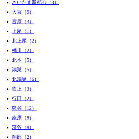
さいたま新都心（3）
大宮（5）
宮原（3）
上尾（1）
北上尾（2）
桶川（2）
北本（5）
鴻巣（5）
北鴻巣（6）
吹上（3）
行田（2）
熊谷（12）
籠原（8）
深谷（8）
岡部（2）