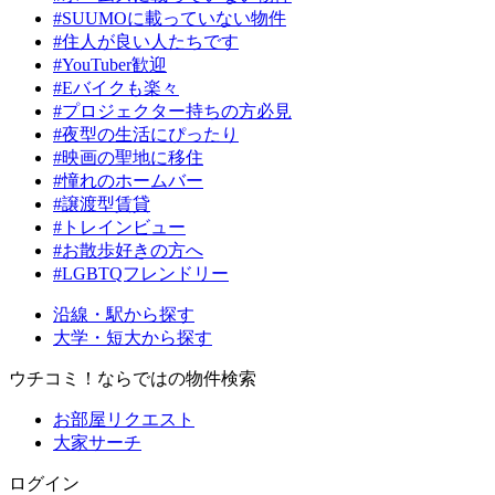
#SUUMOに載っていない物件
#住人が良い人たちです
#YouTuber歓迎
#Eバイクも楽々
#プロジェクター持ちの方必見
#夜型の生活にぴったり
#映画の聖地に移住
#憧れのホームバー
#譲渡型賃貸
#トレインビュー
#お散歩好きの方へ
#LGBTQフレンドリー
沿線・駅から探す
大学・短大から探す
ウチコミ！ならではの物件検索
お部屋リクエスト
大家サーチ
ログイン