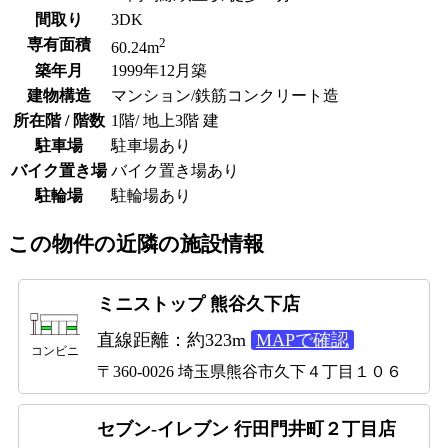
間取り
3DK
2
専有面積
60.24m
築年月
1999年12月築
建物構造
マンション/鉄筋コンクリート造
所在階 / 階数
1階/ 地上3階 建
駐車場
駐車場あり
バイク置き場
バイク置き場あり
駐輪場
駐輪場あり
この物件の近隣の施設情報
ミニストップ 熊谷久下店
直線距離：約323m
MAPで確認
コンビニ
〒360-0026 埼玉県熊谷市久下４丁目１０６
セブン-イレブン 行田門井町２丁目店