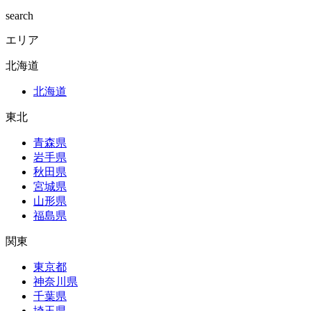
search
エリア
北海道
北海道
東北
青森県
岩手県
秋田県
宮城県
山形県
福島県
関東
東京都
神奈川県
千葉県
埼玉県