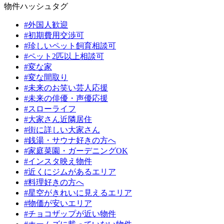
物件ハッシュタグ
#外国人歓迎
#初期費用交渉可
#珍しいペット飼育相談可
#ペット2匹以上相談可
#変な家
#変な間取り
#未来のお笑い芸人応援
#未来の俳優・声優応援
#スローライフ
#大家さん近隣居住
#街に詳しい大家さん
#銭湯・サウナ好きの方へ
#家庭菜園・ガーデニングOK
#インスタ映え物件
#近くにジムがあるエリア
#料理好きの方へ
#星空がきれいに見えるエリア
#物価が安いエリア
#チョコザップが近い物件