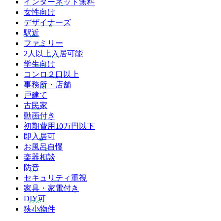
インターネット無料
女性向け
デザイナーズ
駅近
ファミリー
2人以上入居可能
学生向け
コンロ２口以上
事務所・店舗
戸建て
古民家
動画付き
初期費用10万円以下
即入居可
お風呂自慢
楽器相談
防音
セキュリティ重視
家具・家電付き
DIY可
狭小物件