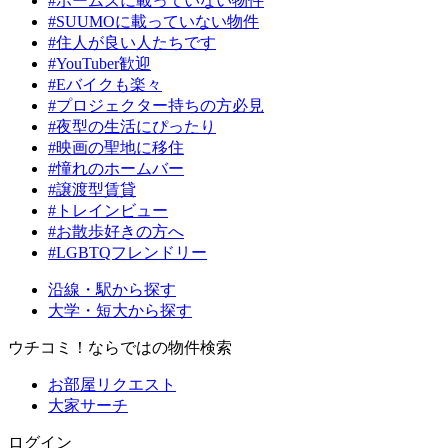
#ホームズに載っていない物件
#SUUMOに載っていない物件
#住人が良い人たちです
#YouTuber歓迎
#Eバイクも楽々
#プロジェクター持ちの方必見
#夜型の生活にぴったり
#映画の聖地に移住
#憧れのホームバー
#譲渡型賃貸
#トレインビュー
#お散歩好きの方へ
#LGBTQフレンドリー
沿線・駅から探す
大学・短大から探す
ウチコミ！ならではの物件検索
お部屋リクエスト
大家サーチ
ログイン