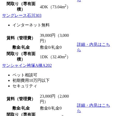
間取り（専有面
2
4DK（73.04m
）
積）
サングレース石川303
インターネット無料
39,000
円（3,000
賃料（管理費）
円）
詳細・内見はこち
敷金/礼金
敷金0
/
礼金0
ら
間取り（専有面
2
1DK（32.40m
）
積）
サンシャイン袴塚A棟A202
ペット相談可
初期費用10万円以下
セキュリティ
23,000
円（2,000
賃料（管理費）
円）
詳細・内見はこち
敷金/礼金
敷金0
/
礼金0
ら
間取り（専有面