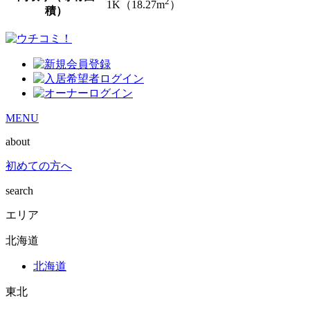
2
1K（18.27m
）
積）
MENU
about
初めての方へ
search
エリア
北海道
北海道
東北