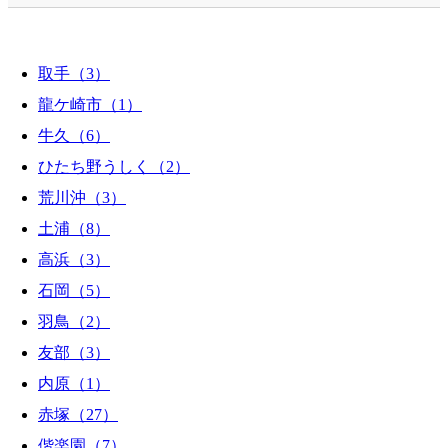
取手（3）
龍ケ崎市（1）
牛久（6）
ひたち野うしく（2）
荒川沖（3）
土浦（8）
高浜（3）
石岡（5）
羽鳥（2）
友部（3）
内原（1）
赤塚（27）
偕楽園（7）