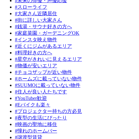
#未来の俳優・声優応援
#スローライフ
#大家さん近隣居住
#街に詳しい大家さん
#銭湯・サウナ好きの方へ
#家庭菜園・ガーデニングOK
#インスタ映え物件
#近くにジムがあるエリア
#料理好きの方へ
#星空がきれいに見えるエリア
#物価が安いエリア
#チョコザップが近い物件
#ホームズに載っていない物件
#SUUMOに載っていない物件
#住人が良い人たちです
#YouTuber歓迎
#Eバイクも楽々
#プロジェクター持ちの方必見
#夜型の生活にぴったり
#映画の聖地に移住
#憧れのホームバー
#譲渡型賃貸