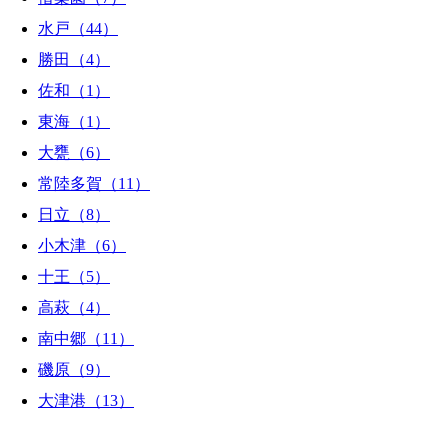
水戸（44）
勝田（4）
佐和（1）
東海（1）
大甕（6）
常陸多賀（11）
日立（8）
小木津（6）
十王（5）
高萩（4）
南中郷（11）
磯原（9）
大津港（13）