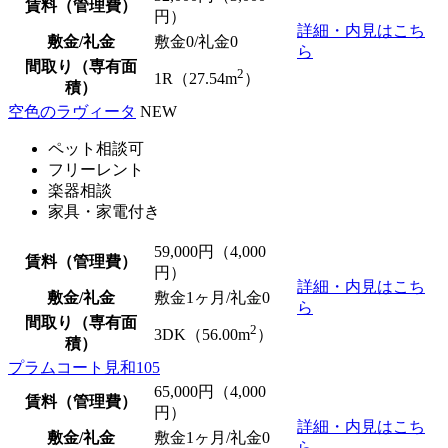
賃料（管理費）
円）
詳細・内見はこち
敷金/礼金
敷金0
/
礼金0
ら
間取り（専有面
2
1R（27.54m
）
積）
空色のラヴィータ
NEW
ペット相談可
フリーレント
楽器相談
家具・家電付き
59,000
円（4,000
賃料（管理費）
円）
詳細・内見はこち
敷金/礼金
敷金1ヶ月/
礼金0
ら
間取り（専有面
2
3DK（56.00m
）
積）
プラムコート見和105
65,000
円（4,000
賃料（管理費）
円）
詳細・内見はこち
敷金/礼金
敷金1ヶ月/
礼金0
ら