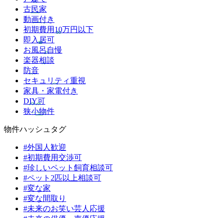
古民家
動画付き
初期費用10万円以下
即入居可
お風呂自慢
楽器相談
防音
セキュリティ重視
家具・家電付き
DIY可
狭小物件
物件ハッシュタグ
#外国人歓迎
#初期費用交渉可
#珍しいペット飼育相談可
#ペット2匹以上相談可
#変な家
#変な間取り
#未来のお笑い芸人応援