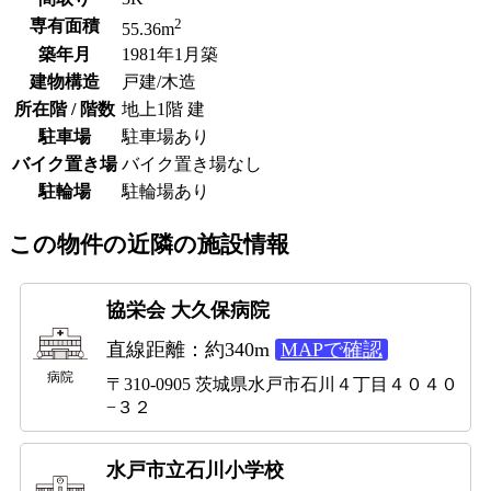
2
専有面積
55.36m
築年月
1981年1月築
建物構造
戸建/木造
所在階 / 階数
地上1階 建
駐車場
駐車場あり
バイク置き場
バイク置き場なし
駐輪場
駐輪場あり
この物件の近隣の施設情報
協栄会 大久保病院
直線距離：約340m
MAPで確認
病院
〒310-0905 茨城県水戸市石川４丁目４０４０
−３２
水戸市立石川小学校