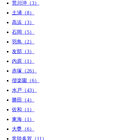
荒川沖（3）
土浦（8）
高浜（3）
石岡（5）
羽鳥（2）
友部（3）
内原（1）
赤塚（26）
偕楽園（6）
水戸（43）
勝田（4）
佐和（1）
東海（1）
大甕（6）
常陸多賀（11）