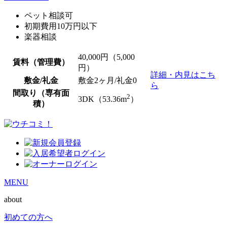
ペット相談可
初期費用10万円以下
楽器相談
40,000
円（5,000
賃料（管理費）
円）
詳細・内見はこち
敷金/礼金
敷金2ヶ月/
礼金0
ら
間取り（専有面
2
3DK（53.36m
）
積）
MENU
about
初めての方へ