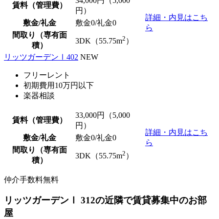
34,000
円（5,000
賃料（管理費）
円）
詳細・内見はこち
敷金/礼金
敷金0
/
礼金0
ら
間取り（専有面
2
3DK（55.75m
）
積）
リッツガーデンⅠ402
NEW
フリーレント
初期費用10万円以下
楽器相談
33,000
円（5,000
賃料（管理費）
円）
詳細・内見はこち
敷金/礼金
敷金0
/
礼金0
ら
間取り（専有面
2
3DK（55.75m
）
積）
仲介手数料無料
リッツガーデンⅠ 312の近隣で賃貸募集中のお部
屋