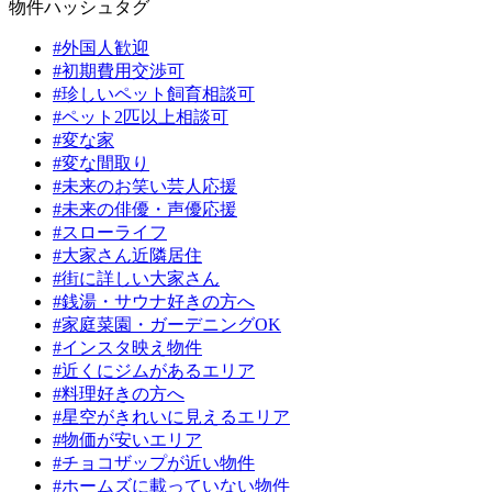
物件ハッシュタグ
#外国人歓迎
#初期費用交渉可
#珍しいペット飼育相談可
#ペット2匹以上相談可
#変な家
#変な間取り
#未来のお笑い芸人応援
#未来の俳優・声優応援
#スローライフ
#大家さん近隣居住
#街に詳しい大家さん
#銭湯・サウナ好きの方へ
#家庭菜園・ガーデニングOK
#インスタ映え物件
#近くにジムがあるエリア
#料理好きの方へ
#星空がきれいに見えるエリア
#物価が安いエリア
#チョコザップが近い物件
#ホームズに載っていない物件