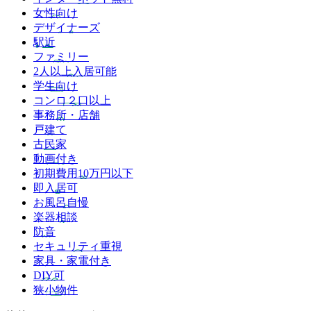
女性向け
デザイナーズ
駅近
ファミリー
2人以上入居可能
学生向け
コンロ２口以上
事務所・店舗
戸建て
古民家
動画付き
初期費用10万円以下
即入居可
お風呂自慢
楽器相談
防音
セキュリティ重視
家具・家電付き
DIY可
狭小物件