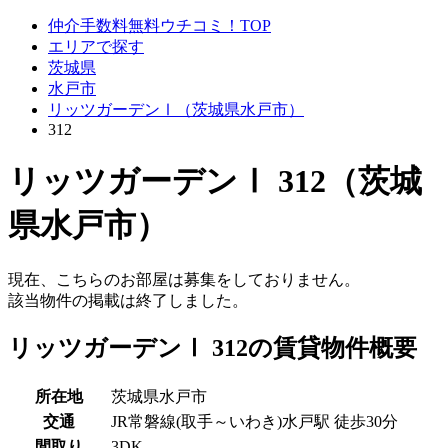
仲介手数料無料ウチコミ！TOP
エリアで探す
茨城県
水戸市
リッツガーデンⅠ（茨城県水戸市）
312
リッツガーデンⅠ 312（茨城
県水戸市）
現在、こちらのお部屋は募集をしておりません。
該当物件の掲載は終了しました。
リッツガーデンⅠ 312の賃貸物件概要
所在地
茨城県水戸市
交通
JR常磐線(取手～いわき)水戸駅 徒歩30分
間取り
3DK