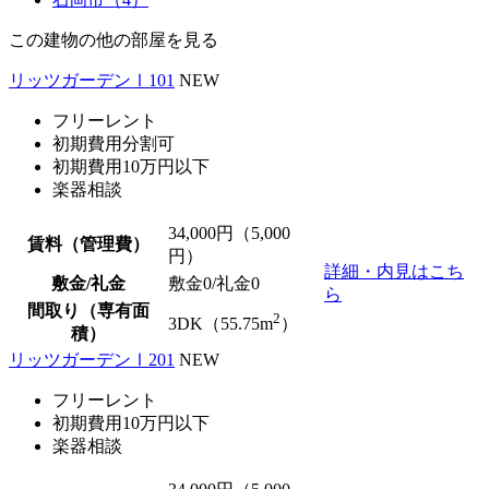
この建物の他の部屋を見る
リッツガーデンⅠ101
NEW
フリーレント
初期費用分割可
初期費用10万円以下
楽器相談
34,000
円（5,000
賃料（管理費）
円）
詳細・内見はこち
敷金/礼金
敷金0
/
礼金0
ら
間取り（専有面
2
3DK（55.75m
）
積）
リッツガーデンⅠ201
NEW
フリーレント
初期費用10万円以下
楽器相談