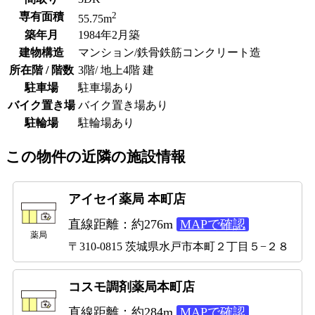
2
専有面積
55.75m
築年月
1984年2月築
建物構造
マンション/鉄骨鉄筋コンクリート造
所在階 / 階数
3階/ 地上4階 建
駐車場
駐車場あり
バイク置き場
バイク置き場あり
駐輪場
駐輪場あり
この物件の近隣の施設情報
アイセイ薬局 本町店
直線距離：約276m
MAPで確認
薬局
〒310-0815 茨城県水戸市本町２丁目５−２８
コスモ調剤薬局本町店
直線距離：約284m
MAPで確認