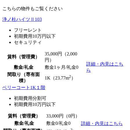
こちらの物件もご覧ください
浄ノ杜ハイツⅡ103
フリーレント
初期費用10万円以下
セキュリティ
35,000
円（2,000
賃料（管理費）
円）
詳細・内見はこち
敷金/礼金
敷金1ヶ月/
礼金0
ら
間取り（専有面
2
1K（23.77m
）
積）
ベリーコート1K１階
初期費用分割可
初期費用10万円以下
賃料（管理費）
33,000
円（0円）
敷金/礼金
敷金0
/
礼金0
詳細・内見はこちら
2