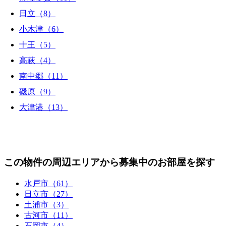
日立（8）
小木津（6）
十王（5）
高萩（4）
南中郷（11）
磯原（9）
大津港（13）
この物件の周辺エリアから募集中のお部屋を探す
水戸市（61）
日立市（27）
土浦市（3）
古河市（11）
石岡市（4）