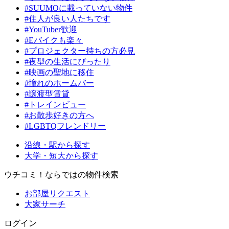
#SUUMOに載っていない物件
#住人が良い人たちです
#YouTuber歓迎
#Eバイクも楽々
#プロジェクター持ちの方必見
#夜型の生活にぴったり
#映画の聖地に移住
#憧れのホームバー
#譲渡型賃貸
#トレインビュー
#お散歩好きの方へ
#LGBTQフレンドリー
沿線・駅から探す
大学・短大から探す
ウチコミ！ならではの物件検索
お部屋リクエスト
大家サーチ
ログイン