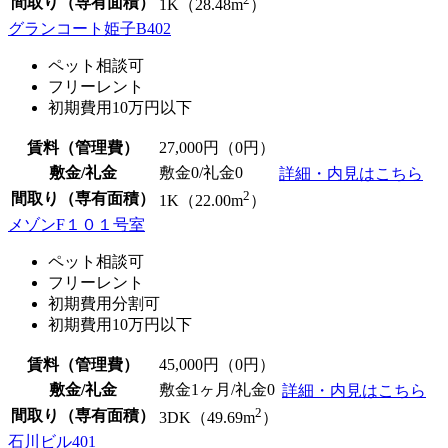
間取り（専有面積）
1K（28.48m
）
グランコート姫子B402
ペット相談可
フリーレント
初期費用10万円以下
賃料（管理費）
27,000
円（0円）
敷金/礼金
敷金0
/
礼金0
詳細・内見はこちら
2
間取り（専有面積）
1K（22.00m
）
メゾンF１０１号室
ペット相談可
フリーレント
初期費用分割可
初期費用10万円以下
賃料（管理費）
45,000
円（0円）
敷金/礼金
敷金1ヶ月/
礼金0
詳細・内見はこちら
2
間取り（専有面積）
3DK（49.69m
）
石川ビル401