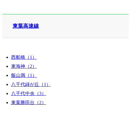
東葉高速線
西船橋（1）
東海神（2）
飯山満（1）
八千代緑が丘（1）
八千代中央（3）
東葉勝田台（2）