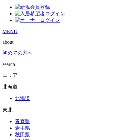
MENU
about
初めての方へ
search
エリア
北海道
北海道
東北
青森県
岩手県
秋田県