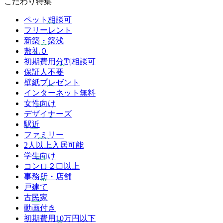
こだわり特集
ペット相談可
フリーレント
新築・築浅
敷礼０
初期費用分割相談可
保証人不要
壁紙プレゼント
インターネット無料
女性向け
デザイナーズ
駅近
ファミリー
2人以上入居可能
学生向け
コンロ２口以上
事務所・店舗
戸建て
古民家
動画付き
初期費用10万円以下