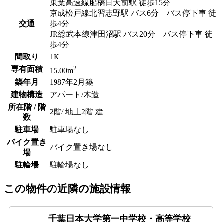
東葉高速線船橋日大前駅 徒歩15分
京成松戸線北習志野駅 バス6分 バス停下車 徒
交通
歩4分
JR総武本線津田沼駅 バス20分 バス停下車 徒
歩4分
間取り
1K
2
専有面積
15.00m
築年月
1987年2月築
建物構造
アパート/木造
所在階 / 階
2階/ 地上2階 建
数
駐車場
駐車場なし
バイク置き
バイク置き場なし
場
駐輪場
駐輪場なし
この物件の近隣の施設情報
千葉日本大学第一中学校・高等学校