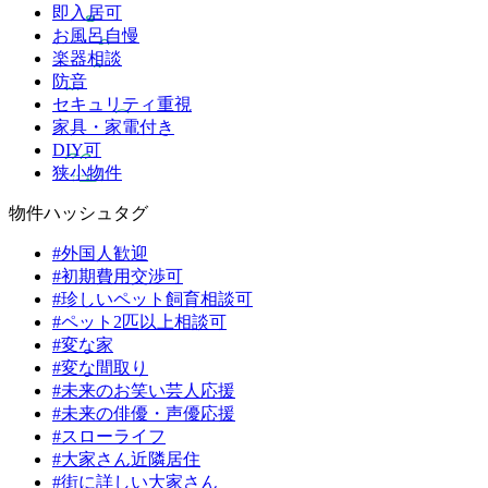
即入居可
お風呂自慢
楽器相談
防音
セキュリティ重視
家具・家電付き
DIY可
狭小物件
物件ハッシュタグ
#外国人歓迎
#初期費用交渉可
#珍しいペット飼育相談可
#ペット2匹以上相談可
#変な家
#変な間取り
#未来のお笑い芸人応援
#未来の俳優・声優応援
#スローライフ
#大家さん近隣居住
#街に詳しい大家さん