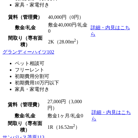
家具・家電付き
賃料（管理費）
40,000
円（0円）
敷金40,000円/
礼金
敷金/礼金
詳細・内見はこち
0
ら
間取り（専有面
2
2K（28.00m
）
積）
グランディーハイツ102
ペット相談可
フリーレント
初期費用分割可
初期費用10万円以下
家具・家電付き
27,000
円（3,000
賃料（管理費）
円）
詳細・内見はこち
敷金/礼金
敷金1ヶ月/
礼金0
ら
間取り（専有面
2
1R（16.52m
）
積）
サンパレス茂原113