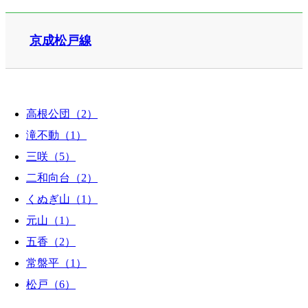
京成松戸線
高根公団（2）
滝不動（1）
三咲（5）
二和向台（2）
くぬぎ山（1）
元山（1）
五香（2）
常盤平（1）
松戸（6）