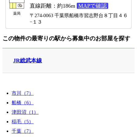
直線距離：約186m
MAPで確認
薬局
〒274-0063 千葉県船橋市習志野台８丁目４６
−１３
この物件の最寄りの駅から募集中のお部屋を探す
JR総武本線
市川（7）
船橋（6）
津田沼（1）
稲毛（5）
千葉（7）