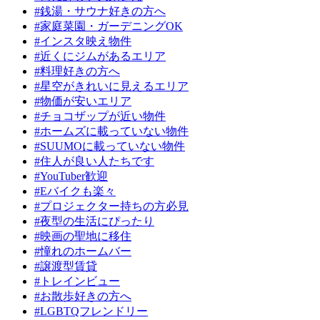
#銭湯・サウナ好きの方へ
#家庭菜園・ガーデニングOK
#インスタ映え物件
#近くにジムがあるエリア
#料理好きの方へ
#星空がきれいに見えるエリア
#物価が安いエリア
#チョコザップが近い物件
#ホームズに載っていない物件
#SUUMOに載っていない物件
#住人が良い人たちです
#YouTuber歓迎
#Eバイクも楽々
#プロジェクター持ちの方必見
#夜型の生活にぴったり
#映画の聖地に移住
#憧れのホームバー
#譲渡型賃貸
#トレインビュー
#お散歩好きの方へ
#LGBTQフレンドリー