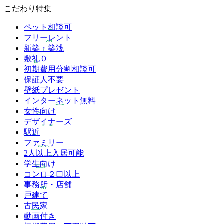
こだわり特集
ペット相談可
フリーレント
新築・築浅
敷礼０
初期費用分割相談可
保証人不要
壁紙プレゼント
インターネット無料
女性向け
デザイナーズ
駅近
ファミリー
2人以上入居可能
学生向け
コンロ２口以上
事務所・店舗
戸建て
古民家
動画付き