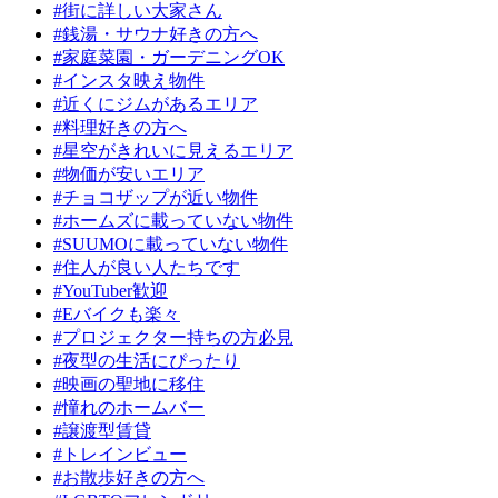
#街に詳しい大家さん
#銭湯・サウナ好きの方へ
#家庭菜園・ガーデニングOK
#インスタ映え物件
#近くにジムがあるエリア
#料理好きの方へ
#星空がきれいに見えるエリア
#物価が安いエリア
#チョコザップが近い物件
#ホームズに載っていない物件
#SUUMOに載っていない物件
#住人が良い人たちです
#YouTuber歓迎
#Eバイクも楽々
#プロジェクター持ちの方必見
#夜型の生活にぴったり
#映画の聖地に移住
#憧れのホームバー
#譲渡型賃貸
#トレインビュー
#お散歩好きの方へ