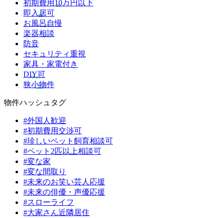
初期費用10万円以下
即入居可
お風呂自慢
楽器相談
防音
セキュリティ重視
家具・家電付き
DIY可
狭小物件
物件ハッシュタグ
#外国人歓迎
#初期費用交渉可
#珍しいペット飼育相談可
#ペット2匹以上相談可
#変な家
#変な間取り
#未来のお笑い芸人応援
#未来の俳優・声優応援
#スローライフ
#大家さん近隣居住