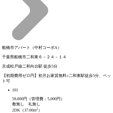
船橋市アパート（中村コーポA）
千葉県船橋市二和東６－２４－１４
京成松戸線二和向台駅 徒歩5分
【初期費用ゼロ円】初月お家賃無料♪二和東駅徒歩5分、ペッ
ト可
101
59,000
円（管理費：5,000円）
敷
無し
礼
無し
2
2DK（37.00m
）