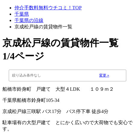
仲介手数料無料ウチコミ！TOP
千葉県
千葉県の沿線
京成松戸線の賃貸物件一覧
京成松戸線
の賃貸物件一覧
1/4ページ
絞り込み条件なし
変更 »
船橋市鈴身町 戸建て 大型４LDK １０９ｍ２
千葉県船橋市鈴身町105-34
京成松戸線三咲駅 バス17分 バス停下車 徒歩4分
駐車場有の大型戸建て とにかく広いので大荷物でも安心で
す。