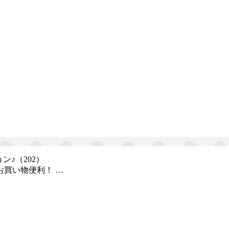
♪（202）
お買い物便利！ …