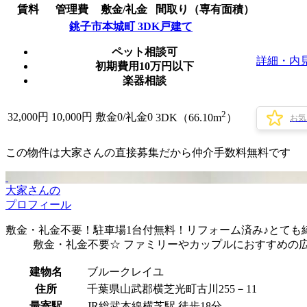
賃料
管理費
敷金/礼金
間取り（専有面積）
銚子市本城町 3DK戸建て
ペット相談可
詳細・内
初期費用10万円以下
楽器相談
2
32,000
円
10,000円
敷金0
/
礼金0
3DK（66.10m
）
お気
この物件は大家さんの直接募集だから
仲介手数料無料
です
大家さんの
プロフィール
敷金・礼金不要！駐車場1台付無料！リフォーム済み♪とても綺
敷金・礼金不要☆ ファミリーやカップルにおすすめの広
建物名
ブルークレイユ
住所
千葉県山武郡横芝光町古川255－11
最寄駅
JR総武本線横芝駅 徒歩18分