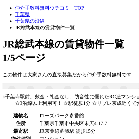
仲介手数料無料ウチコミ！TOP
千葉県
千葉県の沿線
JR総武本線の賃貸物件一覧
JR総武本線
の賃貸物件一覧
1/5ページ
この物件は大家さんの直接募集だから
仲介手数料無料
です
♪千葉寺駅前。敷金・礼金なし。防音性に優れたRC造マンション
☆3沿線以上利用可！ ☆駅徒歩1分 ☆リブレ京成近くで
建物名
ローズパーク参番館
住所
千葉県千葉市中央区末広4-17-7
最寄駅
JR京葉線蘇我駅 徒歩15分
物件種別
マンション