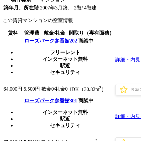
築年月、所在階
2007年3月築、 2階/ 4階建
この賃貸マンションの空室情報
賃料
管理費
敷金/礼金
間取り（専有面積）
ローズパーク参番館202
商談中
フリーレント
インターネット無料
詳細・内見
駅近
セキュリティ
2
64,000
円
5,500円
敷金0
/
礼金0
1DK（30.82m
）
お気
ローズパーク参番館301
商談中
インターネット無料
詳細・内見
駅近
セキュリティ
2