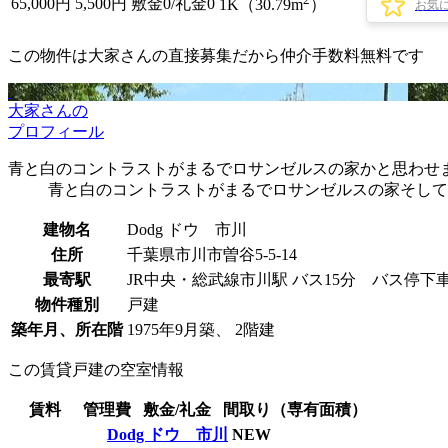
65,000
円
5,500円
敷金0
/
礼金0
1K（30.79m
）
お気
この物件は大家さんの直接募集だから
仲介手数料無料
です
大家さんの
プロフィール
青と白のコントラストがまるでロサンゼルスの家かと思わせ
青と白のコントラストがまるでロサンゼルスの家そして
建物名
Dodg ドウ 市川
住所
千葉県市川市曽谷5-5-14
最寄駅
JR中央・総武線市川駅 バス15分 バス停下車
物件種別
戸建
築年月、所在階
1975年9月築、 2階建
この賃貸戸建の空室情報
賃料
管理費
敷金/礼金
間取り（専有面積）
Dodg ドウ 市川
NEW