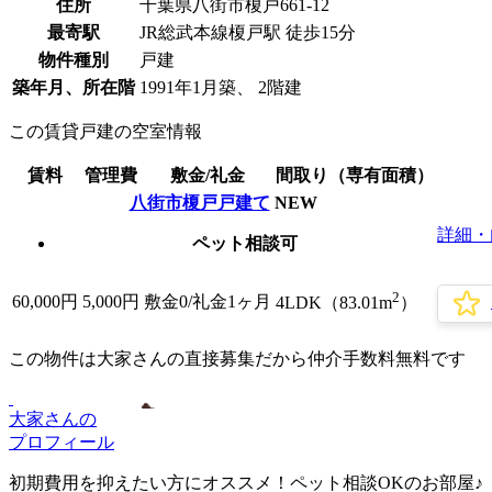
住所
千葉県八街市榎戸661-12
最寄駅
JR総武本線榎戸駅 徒歩15分
物件種別
戸建
築年月、所在階
1991年1月築、 2階建
この賃貸戸建の空室情報
賃料
管理費
敷金/礼金
間取り（専有面積）
八街市榎戸戸建て
NEW
詳細・
ペット相談可
2
60,000
円
5,000円
敷金0
/礼金1ヶ月
4LDK（83.01m
）
この物件は大家さんの直接募集だから
仲介手数料無料
です
大家さんの
プロフィール
初期費用を抑えたい方にオススメ！ペット相談OKのお部屋♪（