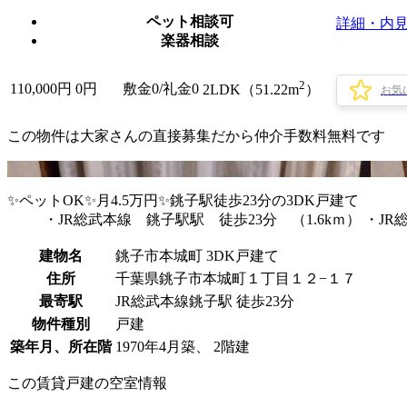
ペット相談可
詳細・内
楽器相談
2
110,000
円
0円
敷金0
/
礼金0
2LDK（51.22m
）
お気
この物件は大家さんの直接募集だから
仲介手数料無料
です
✨ペットOK✨月4.5万円✨銚子駅徒歩23分の3DK戸建て
・JR総武本線 銚子駅駅 徒歩23分 （1.6kｍ） ・JR
建物名
銚子市本城町 3DK戸建て
住所
千葉県銚子市本城町１丁目１２−１７
最寄駅
JR総武本線銚子駅 徒歩23分
物件種別
戸建
築年月、所在階
1970年4月築、 2階建
この賃貸戸建の空室情報