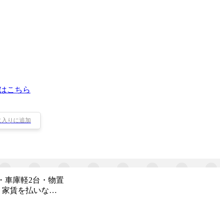
はこちら
に入りに追加
・車庫軽2台・物置
 家賃を払いな…