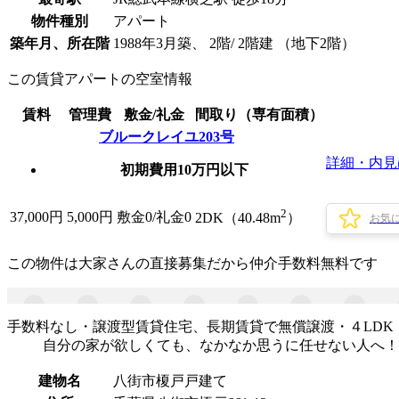
物件種別
アパート
築年月、所在階
1988年3月築、 2階/ 2階建 （地下2階）
この賃貸アパートの空室情報
賃料
管理費
敷金/礼金
間取り（専有面積）
ブルークレイユ203号
詳細・内見
初期費用10万円以下
2
37,000
円
5,000円
敷金0
/
礼金0
2DK（40.48m
）
お気
この物件は大家さんの直接募集だから
仲介手数料無料
です
手数料なし・譲渡型賃貸住宅、長期賃貸で無償譲渡・４LDK
自分の家が欲しくても、なかなか思うに任せない人へ！
建物名
八街市榎戸戸建て