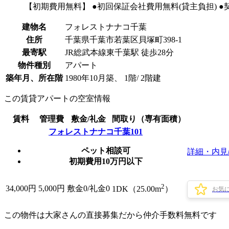
【初期費用無料】 ●初回保証会社費用無料(貸主負担) 
建物名
フォレストナナコ千葉
住所
千葉県千葉市若葉区貝塚町398-1
最寄駅
JR総武本線東千葉駅 徒歩28分
物件種別
アパート
築年月、所在階
1980年10月築、 1階/ 2階建
この賃貸アパートの空室情報
賃料
管理費
敷金/礼金
間取り（専有面積）
フォレストナナコ千葉101
ペット相談可
詳細・内見
初期費用10万円以下
2
34,000
円
5,000円
敷金0
/
礼金0
1DK（25.00m
）
お気
この物件は大家さんの直接募集だから
仲介手数料無料
です