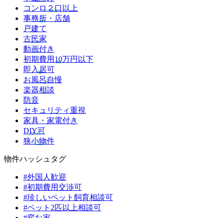
コンロ２口以上
事務所・店舗
戸建て
古民家
動画付き
初期費用10万円以下
即入居可
お風呂自慢
楽器相談
防音
セキュリティ重視
家具・家電付き
DIY可
狭小物件
物件ハッシュタグ
#外国人歓迎
#初期費用交渉可
#珍しいペット飼育相談可
#ペット2匹以上相談可
#変な家