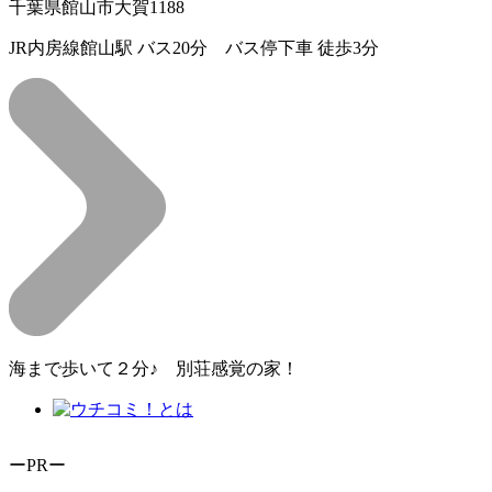
千葉県館山市大賀1188
JR内房線館山駅 バス20分 バス停下車 徒歩3分
海まで歩いて２分♪ 別荘感覚の家！
ーPRー