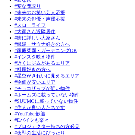
#変な間取り
#未来のお笑い芸人応援
#未来の俳優・声優応援
#スローライフ
#大家さん近隣居住
#街に詳しい大家さん
#銭湯・サウナ好きの方へ
#家庭菜園・ガーデニングOK
#インスタ映え物件
#近くにジムがあるエリア
#料理好きの方へ
#星空がきれいに見えるエリア
#物価が安いエリア
#チョコザップが近い物件
#ホームズに載っていない物件
#SUUMOに載っていない物件
#住人が良い人たちです
#YouTuber歓迎
#Eバイクも楽々
#プロジェクター持ちの方必見
#夜型の生活にぴったり