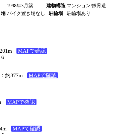
1998年3月築
建物構造
マンション/鉄骨造
き場
バイク置き場なし
駐輪場
駐輪場あり
01m
MAPで確認
１６
：約377m
MAPで確認
８
m
MAPで確認
６
4m
MAPで確認