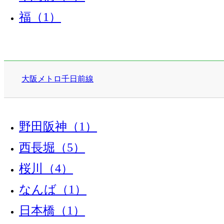
福（1）
大阪メトロ千日前線
野田阪神（1）
西長堀（5）
桜川（4）
なんば（1）
日本橋（1）