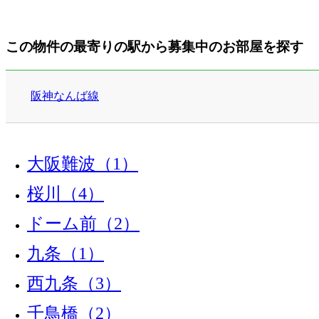
この物件の最寄りの駅から募集中のお部屋を探す
阪神なんば線
大阪難波（1）
桜川（4）
ドーム前（2）
九条（1）
西九条（3）
千鳥橋（2）