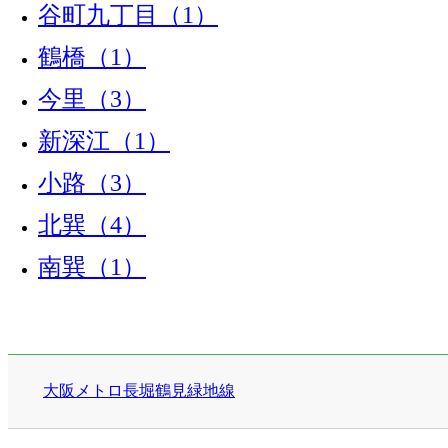
谷町九丁目（1）
鶴橋（1）
今里（3）
新深江（1）
小路（3）
北巽（4）
南巽（1）
大阪メトロ長堀鶴見緑地線