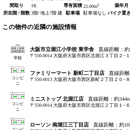
2
間取り
専有面積
築年月
1K
22.00m
所在階 / 階数
3階/ 地上7階 建
駐車場
駐車場なし
バイク置
この物件の近隣の施設情報
大阪市立堀江小学校 東学舎
直線距離：約2
〒550-0014 大阪府大阪市西区北堀江３丁目２−
学校
ファミリーマート 新町二丁目店
直線距離
コンビ
〒550-0013 大阪府大阪市西区新町２丁目２０−
ニ
ミニストップ 北堀江店
直線距離：約344
コンビ
〒550-0014 大阪府大阪市西区北堀江２丁目１−
ニ
ローソン 南堀江三丁目店
直線距離：約10
コンビ