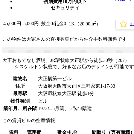
初期費用10万円以下
セキュリティ
2
45,000
円
5,000円
敷金0
/
礼金0
1K（20.00m
）
お
この物件は大家さんの直接募集だから
仲介手数料無料
です
大正おもてなし酒場、JR環状線大正駅から徒歩30秒（207）
☆スケルトン状態で、好きなお店のデザインが可能です。
建物名
大正橋第一ビル
住所
大阪府大阪市大正区三軒家東1-17-33
最寄駅
大阪環状線大正駅 徒歩1分
物件種別
ビル
築年月、所在階
1972年5月築、 2階/ 3階建
この賃貸ビルの空室情報
賃料
管理費
敷金/礼金
間取り（専有面積