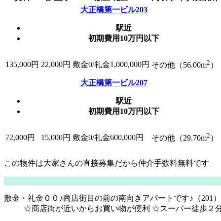
大正橋第一ビル203
駅近
初期費用10万円以下
2
135,000
円
22,000円
敷金0
/礼金1,000,000円
その他（56.00m
）
大正橋第一ビル207
駅近
初期費用10万円以下
2
72,000
円
15,000円
敷金0
/礼金600,000円
その他（29.70m
）
この物件は大家さんの直接募集だから
仲介手数料無料
です
敷金・礼金００♪商店街目の前の南向きアパートです♪（201）
☆商店街が近いからお買い物が便利 ☆スーパー徒歩２分