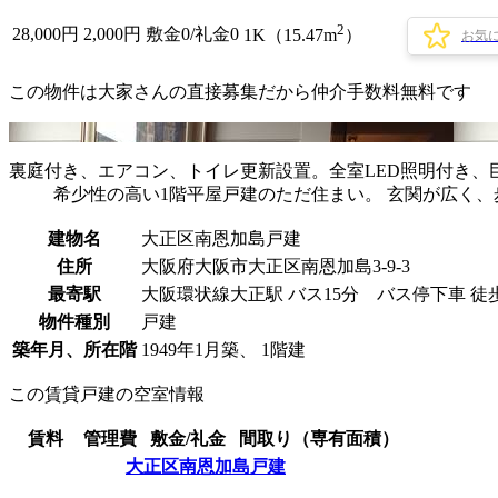
2
28,000
円
2,000円
敷金0
/
礼金0
1K（15.47m
）
お気
この物件は大家さんの直接募集だから
仲介手数料無料
です
裏庭付き、エアコン、トイレ更新設置。全室LED照明付き、
希少性の高い1階平屋戸建のただ住まい。 玄関が広く、
建物名
大正区南恩加島戸建
住所
大阪府大阪市大正区南恩加島3-9-3
最寄駅
大阪環状線大正駅 バス15分 バス停下車 徒
物件種別
戸建
築年月、所在階
1949年1月築、 1階建
この賃貸戸建の空室情報
賃料
管理費
敷金/礼金
間取り（専有面積）
大正区南恩加島戸建