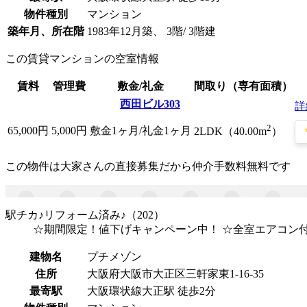
物件種別
マンション
築年月、所在階
1983年12月築、 3階/ 3階建
この賃貸マンションの空室情報
賃料
管理費
敷金/礼金
間取り（専有面積）
西田ビル303
詳
2
65,000
円
5,000円
敷金1ヶ月/礼金1ヶ月
2LDK（40.00m
）
この物件は大家さんの直接募集だから
仲介手数料無料
です
駅チカ♪リフォーム済み♪（202）
☆期間限定！値下げキャンペーン中！ ☆全室エアコン付き
建物名
プチメゾン
住所
大阪府大阪市大正区三軒家東1-16-35
最寄駅
大阪環状線大正駅 徒歩2分