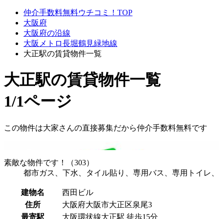
仲介手数料無料ウチコミ！TOP
大阪府
大阪府の沿線
大阪メトロ長堀鶴見緑地線
大正駅の賃貸物件一覧
大正駅
の賃貸物件一覧
1/1ページ
この物件は大家さんの直接募集だから
仲介手数料無料
です
素敵な物件です！（303）
都市ガス、下水、タイル貼り、専用バス、専用トイレ、
建物名
西田ビル
住所
大阪府大阪市大正区泉尾3
最寄駅
大阪環状線大正駅 徒歩15分