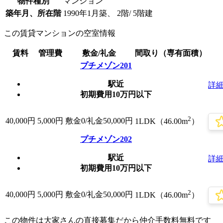
物件種別
マンション
築年月、所在階
1990年1月築、 2階/ 5階建
この賃貸マンションの空室情報
賃料
管理費
敷金/礼金
間取り（専有面積）
プチメゾン201
駅近
詳
初期費用10万円以下
2
40,000
円
5,000円
敷金0
/礼金50,000円
1LDK（46.00m
）
プチメゾン202
駅近
詳
初期費用10万円以下
2
40,000
円
5,000円
敷金0
/礼金50,000円
1LDK（46.00m
）
この物件は大家さんの直接募集だから
仲介手数料無料
です