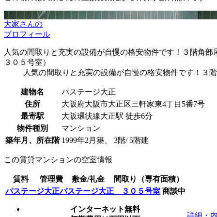
大家さんの
プロフィール
人気の間取りと充実の設備が自慢の格安物件です！３階角部
３０５号室）
人気の間取りと充実の設備が自慢の格安物件です！３階
建物名
パステージ大正
住所
大阪府大阪市大正区三軒家東4丁目5番7号
最寄駅
大阪環状線大正駅 徒歩6分
物件種別
マンション
築年月、所在階
1999年2月築、 3階/ 5階建
この賃貸マンションの空室情報
賃料
管理費
敷金/礼金
間取り（専有面積）
パステージ大正パステージ大正 ３０５号室
商談中
インターネット無料
詳細・