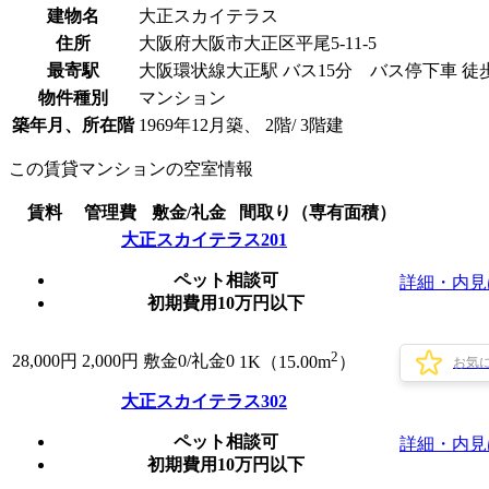
建物名
大正スカイテラス
住所
大阪府大阪市大正区平尾5-11-5
最寄駅
大阪環状線大正駅 バス15分 バス停下車 徒
物件種別
マンション
築年月、所在階
1969年12月築、 2階/ 3階建
この賃貸マンションの空室情報
賃料
管理費
敷金/礼金
間取り（専有面積）
大正スカイテラス201
ペット相談可
詳細・内見
初期費用10万円以下
2
28,000
円
2,000円
敷金0
/
礼金0
1K（15.00m
）
お気
大正スカイテラス302
ペット相談可
詳細・内見
初期費用10万円以下