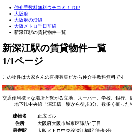
仲介手数料無料ウチコミ！TOP
大阪府
大阪府の沿線
大阪メトロ千日前線
新深江駅の賃貸物件一覧
新深江駅
の賃貸物件一覧
1/1ページ
この物件は大家さんの直接募集だから
仲介手数料無料
です
交通便利様々な場所と繋がる立地、スーパー、学校、銀行、病
地下鉄中央線「深江橋」駅から徒歩3分。数多く揃った
建物名
正広ビル
住所
大阪府大阪市城東区諏訪4丁目
最寄駅
大阪メトロ中央線深江橋駅 徒歩3分