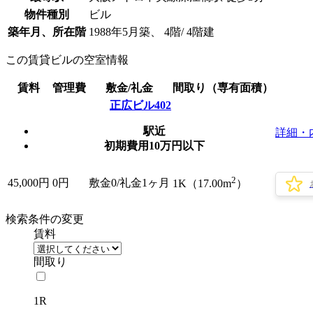
物件種別
ビル
築年月、所在階
1988年5月築、 4階/ 4階建
この賃貸ビルの空室情報
賃料
管理費
敷金/礼金
間取り（専有面積）
正広ビル402
駅近
詳細・
初期費用10万円以下
2
45,000
円
0円
敷金0
/礼金1ヶ月
1K（17.00m
）
検索条件の変更
賃料
間取り
1R