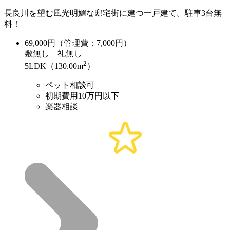
長良川を望む風光明媚な邸宅街に建つ一戸建て。駐車3台無
料！
69,000
円（管理費：7,000円）
敷
無し
礼
無し
2
5LDK（130.00m
）
ペット相談可
初期費用10万円以下
楽器相談