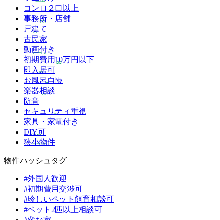
コンロ２口以上
事務所・店舗
戸建て
古民家
動画付き
初期費用10万円以下
即入居可
お風呂自慢
楽器相談
防音
セキュリティ重視
家具・家電付き
DIY可
狭小物件
物件ハッシュタグ
#外国人歓迎
#初期費用交渉可
#珍しいペット飼育相談可
#ペット2匹以上相談可
#変な家