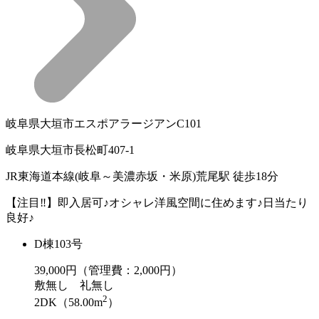
岐阜県大垣市エスポアラージアンC101
岐阜県大垣市長松町407-1
JR東海道本線(岐阜～美濃赤坂・米原)荒尾駅 徒歩18分
【注目‼︎】即入居可♪オシャレ洋風空間に住めます♪日当たり
良好♪
D棟103号
39,000
円（管理費：2,000円）
敷
無し
礼
無し
2
2DK（58.00m
）