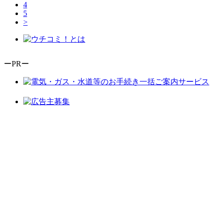
4
5
>
ーPRー