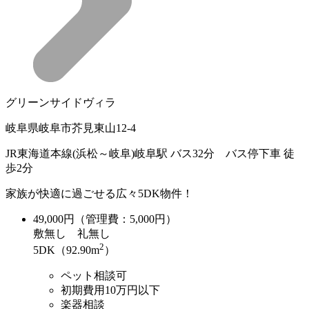
グリーンサイドヴィラ
岐阜県岐阜市芥見東山12-4
JR東海道本線(浜松～岐阜)岐阜駅 バス32分 バス停下車 徒
歩2分
家族が快適に過ごせる広々5DK物件！
49,000
円（管理費：5,000円）
敷
無し
礼
無し
2
5DK（92.90m
）
ペット相談可
初期費用10万円以下
楽器相談