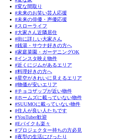
#変な間取り
#未来のお笑い芸人応援
#未来の俳優・声優応援
#スローライフ
#大家さん近隣居住
#街に詳しい大家さん
#銭湯・サウナ好きの方へ
#家庭菜園・ガーデニングOK
#インスタ映え物件
#近くにジムがあるエリア
#料理好きの方へ
#星空がきれいに見えるエリア
#物価が安いエリア
#チョコザップが近い物件
#ホームズに載っていない物件
#SUUMOに載っていない物件
#住人が良い人たちです
#YouTuber歓迎
#Eバイクも楽々
#プロジェクター持ちの方必見
#夜型の生活にぴったり