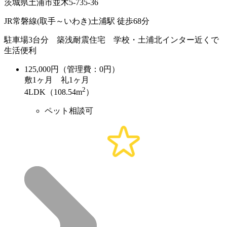
茨城県土浦市並木5-735-36
JR常磐線(取手～いわき)土浦駅 徒歩68分
駐車場3台分 築浅耐震住宅 学校・土浦北インター近くで
生活便利
125,000
円（管理費：0円）
敷
1ヶ月
礼
1ヶ月
2
4LDK（108.54m
）
ペット相談可