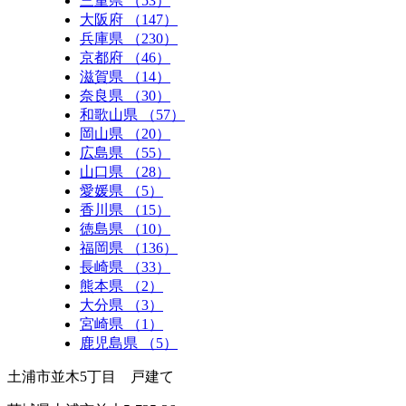
三重県 （53）
大阪府 （147）
兵庫県 （230）
京都府 （46）
滋賀県 （14）
奈良県 （30）
和歌山県 （57）
岡山県 （20）
広島県 （55）
山口県 （28）
愛媛県 （5）
香川県 （15）
徳島県 （10）
福岡県 （136）
長崎県 （33）
熊本県 （2）
大分県 （3）
宮崎県 （1）
鹿児島県 （5）
土浦市並木5丁目 戸建て