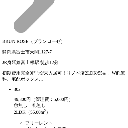
BRUN ROSE（ブランローゼ）
静岡県富士市天間1127-7
JR身延線富士根駅 徒歩12分
初期費用完全0円✨9/末入居可！リノベ済2LDK/55㎡、WiFi無
料、宅配ボックス…
302
49,800
円（管理費：5,000円）
敷
無し
礼
無し
2
2LDK（55.00m
）
フリーレント