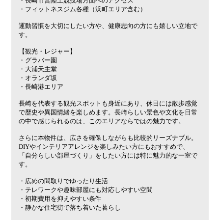
・長崎市営陸上競技場方面へのアクセス
・フィットネスジム各種（浜町エリア含む）
運動習慣を大切にしたい方や、健康志向の方にも嬉しい立地で
す。
【観光・レジャー】
・グラバー園
・大浦天主堂
・オランダ坂
・長崎港エリア
長崎を代表する観光スポットも身近にあり、休日には散歩感覚
で歴史や異国情緒を楽しめます。長崎らしい景色や文化を日常
の中で感じられるのは、このエリアならではの魅力です。
さらに本物件は、広さを確保しながらも比較的リーズナブル。
DIYやインテリアアレンジを楽しみたい方にもおすすめで、
「自分らしい部屋づくり」をしたい方には特に魅力的な一室で
す。
・広めの間取りでゆったり生活
・テレワークや趣味部屋にも対応しやすい空間
・初期費用を抑えやすい条件
・静かな住宅街で落ち着いた暮らし