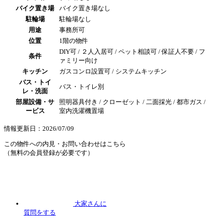
バイク置き場
バイク置き場なし
駐輪場
駐輪場なし
用途
事務所可
位置
1階の物件
DIY可 / ２人入居可 / ペット相談可 / 保証人不要 / フ
条件
ァミリー向け
キッチン
ガスコンロ設置可 / システムキッチン
バス・トイ
バス・トイレ別
レ・洗面
部屋設備・サ
照明器具付き / クローゼット / 二面採光 / 都市ガス /
ービス
室内洗濯機置場
情報更新日：2026/07/09
この物件への内見・お問い合わせはこちら
（無料の会員登録が必要です）
大家さんに
質問
をする