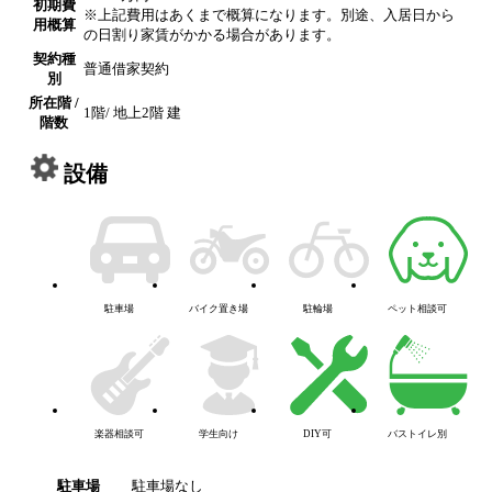
初期費
※上記費用はあくまで概算になります。別途、入居日から
用概算
の日割り家賃がかかる場合があります。
契約種
普通借家契約
別
所在階 /
1階/ 地上2階 建
階数
設備
駐車場
バイク置き場
駐輪場
ペット相談可
楽器相談可
学生向け
DIY可
バストイレ別
駐車場
駐車場なし