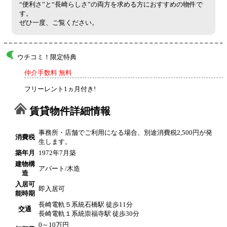
“便利さ”と“長崎らしさ”の両方を求める方におすすめの物件で
す。
ぜひ一度、ご覧ください。
ウチコミ！限定特典
仲介手数料 無料
フリーレント1ヵ月付き!
賃貸物件詳細情報
事務所・店舗でご利用になる場合、別途消費税2,500円が発
消費税
生します。
築年月
1972年7月築
建物構
アパート/木造
造
入居可
即入居可
能時期
長崎電軌５系統石橋駅 徒歩11分
交通
長崎電軌１系統崇福寺駅 徒歩30分
0～10万円