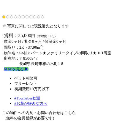
※ 写真に関しては現況優先となります
賃料：25,000
円
（管理費：0円）
敷金0ヶ月
/
礼金0ヶ月
/
保証金0ヶ月
2
間取り：2K（37.90m
）
物件名：中村アパート★ファミリータイプの間取り★ 101号室
所在地：〒8500947
長崎県長崎市椎の木町1-8
MAPを見る ▶︎
ペット相談可
フリーレント
初期費用10万円以下
#YouTuber歓迎
#お花が好きな方へ
この物件への内見・お問い合わせはこちら
（無料の会員登録が必要です）