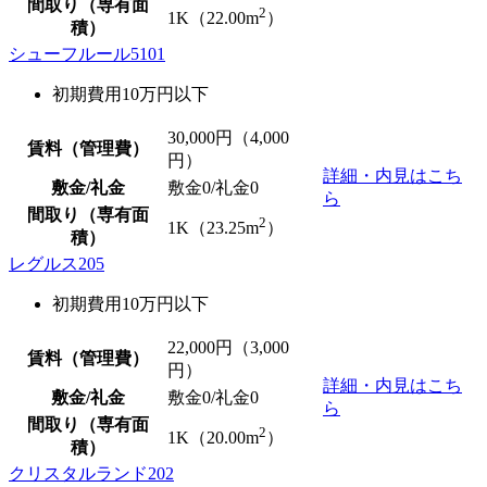
間取り（専有面
2
1K（22.00m
）
積）
シューフルール5101
初期費用10万円以下
30,000
円（4,000
賃料（管理費）
円）
詳細・内見はこち
敷金/礼金
敷金0
/
礼金0
ら
間取り（専有面
2
1K（23.25m
）
積）
レグルス205
初期費用10万円以下
22,000
円（3,000
賃料（管理費）
円）
詳細・内見はこち
敷金/礼金
敷金0
/
礼金0
ら
間取り（専有面
2
1K（20.00m
）
積）
クリスタルランド202