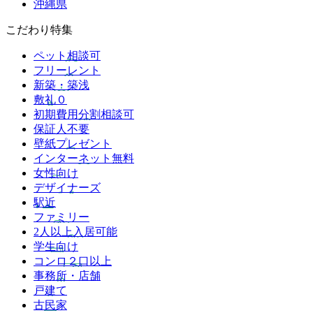
沖縄県
こだわり特集
ペット相談可
フリーレント
新築・築浅
敷礼０
初期費用分割相談可
保証人不要
壁紙プレゼント
インターネット無料
女性向け
デザイナーズ
駅近
ファミリー
2人以上入居可能
学生向け
コンロ２口以上
事務所・店舗
戸建て
古民家