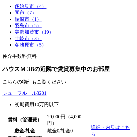
多治見市（4）
関市（7）
瑞浪市（1）
羽島市（5）
美濃加茂市（19）
土岐市（3）
各務原市（5）
仲介手数料無料
ハウスＭ 3Bの近隣で賃貸募集中のお部屋
こちらの物件もご覧ください
シューフルール3201
初期費用10万円以下
29,000
円（4,000
賃料（管理費）
円）
詳細・内見はこち
敷金/礼金
敷金0
/
礼金0
ら