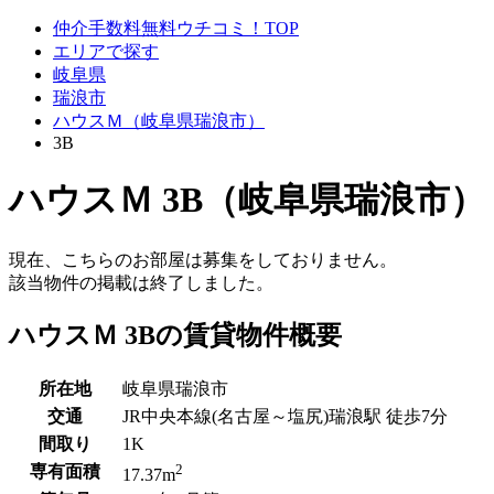
仲介手数料無料ウチコミ！TOP
エリアで探す
岐阜県
瑞浪市
ハウスＭ（岐阜県瑞浪市）
3B
ハウスＭ 3B（岐阜県瑞浪市）
現在、こちらのお部屋は募集をしておりません。
該当物件の掲載は終了しました。
ハウスＭ 3Bの賃貸物件概要
所在地
岐阜県瑞浪市
交通
JR中央本線(名古屋～塩尻)瑞浪駅 徒歩7分
間取り
1K
2
専有面積
17.37m