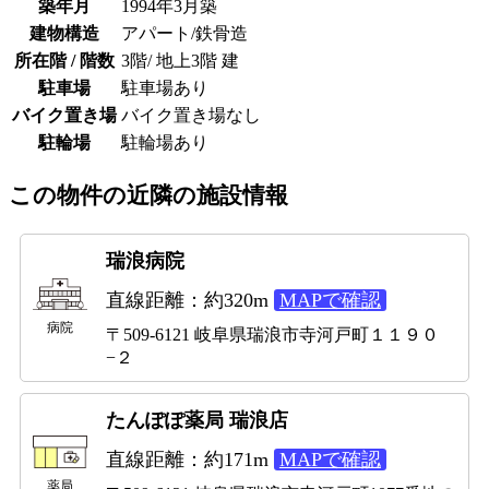
築年月
1994年3月築
建物構造
アパート/鉄骨造
所在階 / 階数
3階/ 地上3階 建
駐車場
駐車場あり
バイク置き場
バイク置き場なし
駐輪場
駐輪場あり
この物件の近隣の施設情報
瑞浪病院
直線距離：約320m
MAPで確認
病院
〒509-6121 岐阜県瑞浪市寺河戸町１１９０
−２
たんぽぽ薬局 瑞浪店
直線距離：約171m
MAPで確認
薬局