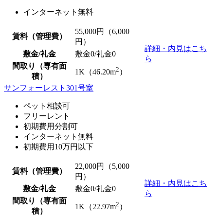
インターネット無料
55,000
円（6,000
賃料（管理費）
円）
詳細・内見はこち
敷金/礼金
敷金0
/
礼金0
ら
間取り（専有面
2
1K（46.20m
）
積）
サンフォーレスト301号室
ペット相談可
フリーレント
初期費用分割可
インターネット無料
初期費用10万円以下
22,000
円（5,000
賃料（管理費）
円）
詳細・内見はこち
敷金/礼金
敷金0
/
礼金0
ら
間取り（専有面
2
1K（22.97m
）
積）