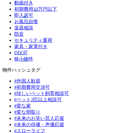
動画付き
初期費用10万円以下
即入居可
お風呂自慢
楽器相談
防音
セキュリティ重視
家具・家電付き
DIY可
狭小物件
物件ハッシュタグ
#外国人歓迎
#初期費用交渉可
#珍しいペット飼育相談可
#ペット2匹以上相談可
#変な家
#変な間取り
#未来のお笑い芸人応援
#未来の俳優・声優応援
#スローライフ