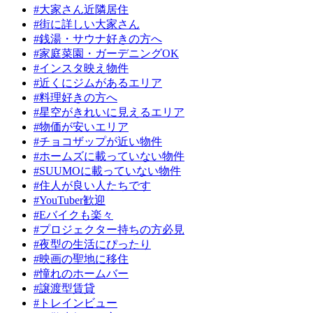
#大家さん近隣居住
#街に詳しい大家さん
#銭湯・サウナ好きの方へ
#家庭菜園・ガーデニングOK
#インスタ映え物件
#近くにジムがあるエリア
#料理好きの方へ
#星空がきれいに見えるエリア
#物価が安いエリア
#チョコザップが近い物件
#ホームズに載っていない物件
#SUUMOに載っていない物件
#住人が良い人たちです
#YouTuber歓迎
#Eバイクも楽々
#プロジェクター持ちの方必見
#夜型の生活にぴったり
#映画の聖地に移住
#憧れのホームバー
#譲渡型賃貸
#トレインビュー