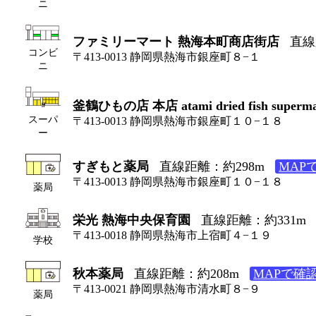
ニ
ファミリーマート 熱海本町商店街店
直線
コンビ
〒413-0013 静岡県熱海市銀座町８−１
ニ
釜鶴ひもの店 本店 atami dried fish superma
スーパ
〒413-0013 静岡県熱海市銀座町１０−１８
ー
すぎもと薬局
直線距離：約298m
MAP
〒413-0013 静岡県熱海市銀座町１０−１８
薬局
栄光 熱海中央保育園
直線距離：約331m
〒413-0018 静岡県熱海市上宿町４−１９
学校
秋本薬局
直線距離：約208m
MAPで確
〒413-0021 静岡県熱海市清水町８−９
薬局