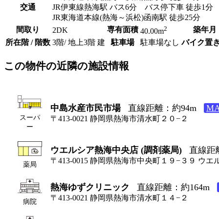
交通
JR伊東線熱海駅 バス6分 バス停下車 徒歩1分
JR東海道本線(熱海～浜松)函南駅 徒歩25分
2
間取り
専有面積
築年月
2DK
40.00m
所在階 / 階数
3階/ 地上3階 建
駐車場
駐車場なし
バイク置
この物件の近隣の施設情報
中島水産市民市場
直線距離：約94m
M
スーパ
〒413-0021 静岡県熱海市清水町２０−２
ー
ウエルシア熱海中央店 (調剤薬局)
直線距離
〒413-0015 静岡県熱海市中央町１９−３９ 
薬局
熱海ゆずクリニック
直線距離：約164m
〒413-0021 静岡県熱海市清水町１４−２
病院