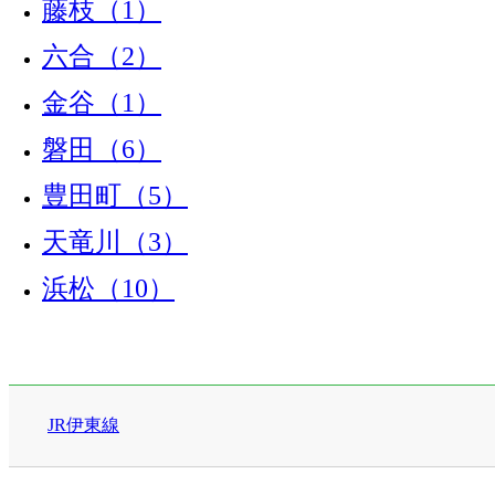
藤枝（1）
六合（2）
金谷（1）
磐田（6）
豊田町（5）
天竜川（3）
浜松（10）
JR伊東線