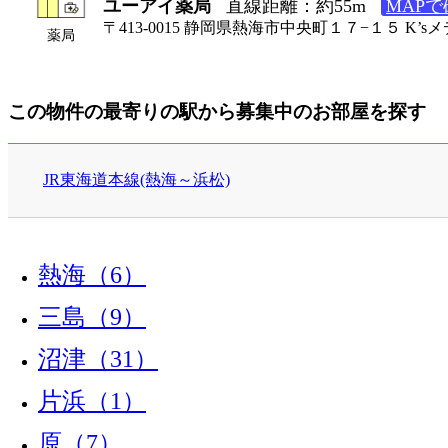
ユーアイ薬局
直線距離：約55m
MAPで
〒413-0015 静岡県熱海市中央町１７−１５ K’
薬局
この物件の最寄りの駅から募集中のお部屋を探す
JR東海道本線(熱海～浜松)
熱海（6）
三島（9）
沼津（31）
片浜（1）
原（7）