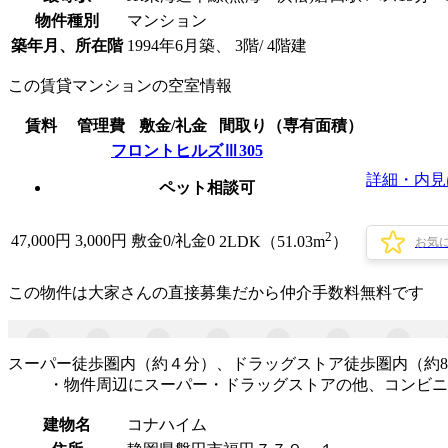
物件種別
マンション
築年月、所在階
1994年6月築、 3階/ 4階建
この賃貸マンションの空室情報
賃料
管理費
敷金/礼金
間取り（専有面積）
フロントヒルズⅢ305
詳細・内見
ペット相談可
2
47,000
円
3,000円
敷金0
/
礼金0
2LDK（51.03m
）
お気
この物件は大家さんの直接募集だから
仲介手数料無料
です
スーパー徒歩圏内（約４分）、ドラッグストア徒歩圏内（約8
・物件周辺にスーパー・ドラッグストアの他、コンビニ・
建物名
コナハイム