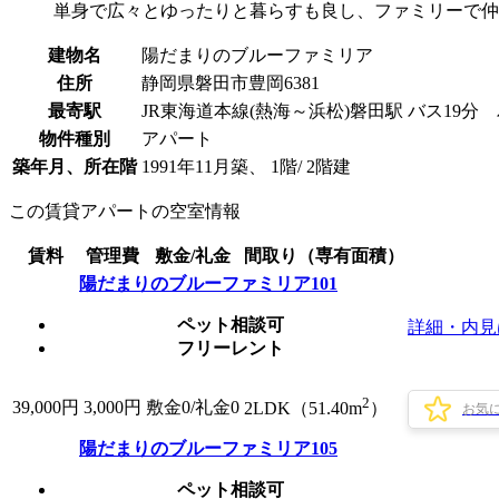
単身で広々とゆったりと暮らすも良し、ファミリーで仲
建物名
陽だまりのブルーファミリア
住所
静岡県磐田市豊岡6381
最寄駅
JR東海道本線(熱海～浜松)磐田駅 バス19分
物件種別
アパート
築年月、所在階
1991年11月築、 1階/ 2階建
この賃貸アパートの空室情報
賃料
管理費
敷金/礼金
間取り（専有面積）
陽だまりのブルーファミリア101
ペット相談可
詳細・内見
フリーレント
2
39,000
円
3,000円
敷金0
/
礼金0
2LDK（51.40m
）
お気
陽だまりのブルーファミリア105
ペット相談可