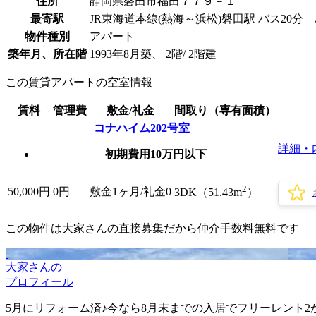
住所
静岡県磐田市福田７７９－１
最寄駅
JR東海道本線(熱海～浜松)磐田駅 バス20分
物件種別
アパート
築年月、所在階
1993年8月築、 2階/ 2階建
この賃貸アパートの空室情報
賃料
管理費
敷金/礼金
間取り（専有面積）
コナハイム202号室
詳細・
初期費用10万円以下
2
50,000
円
0円
敷金1ヶ月/
礼金0
3DK（51.43m
）
この物件は大家さんの直接募集だから
仲介手数料無料
です
大家さんの
プロフィール
5月にリフォーム済♪今なら8月末までの入居でフリーレント2か