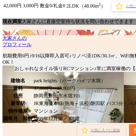
2
42,000
円
3,000円
敷金0
/
礼金0
2LDK（48.00m
）
お気
現在満室
大家さんに直接空室待ち状況を問い合わせできます
大家さんの
プロフィール
初期費用0円♪9/16以降即入居可♪リノベ済1DK/30.3㎡、
OK！
おしゃれなタイル張りRCマンション♪常に満室稼働の
建物名
park heights（パークハイツ水堀）
賃料
37,800円～37,800円
住所
静岡県磐田市水堀393
最寄駅
JR東海道本線(熱海～浜松)磐田駅 バス5分 バ
物件種別
マンション
築年月、階数
1999年12月築／3階建
お気に入りに追加