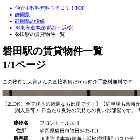
仲介手数料無料ウチコミ！TOP
静岡県
静岡県の沿線
JR東海道本線(熱海～浜松)
磐田駅の賃貸物件一覧
磐田駅
の賃貸物件一覧
1/1ページ
この物件は大家さんの直接募集だから
仲介手数料無料
です
【2LDK。全て洋室の綺麗なお部屋です！】【駐車場も余裕があ
則入居可！ 日当たり良好の気持ちの良いお部屋です。 間
建物名
フロントヒルズⅢ
住所
静岡県磐田市福田5495-111
最寄駅
JR東海道本線(熱海～浜松)磐田駅 バス15分 