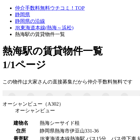
仲介手数料無料ウチコミ！TOP
静岡県
静岡県の沿線
JR東海道本線(熱海～浜松)
熱海駅の賃貸物件一覧
熱海駅
の賃貸物件一覧
1/1ページ
この物件は大家さんの直接募集だから
仲介手数料無料
です
オーシャンビュー（A302）
オーシャンビュー
建物名
熱海シーサイド桂
住所
静岡県熱海市伊豆山331-36
最寄駅
JR東海道本線熱海駅 バス15分 バス停下車 