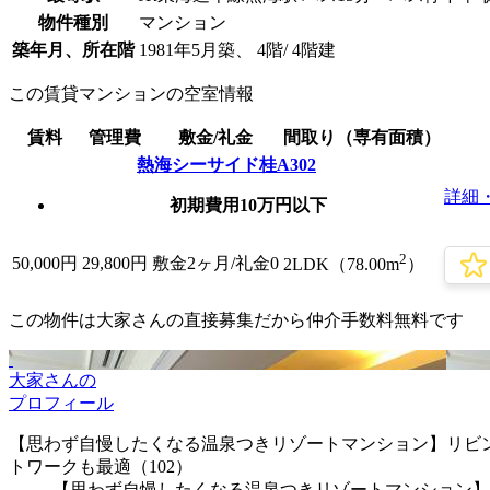
物件種別
マンション
築年月、所在階
1981年5月築、 4階/ 4階建
この賃貸マンションの空室情報
賃料
管理費
敷金/礼金
間取り（専有面積）
熱海シーサイド桂A302
詳細
初期費用10万円以下
2
50,000
円
29,800円
敷金2ヶ月/
礼金0
2LDK（78.00m
）
この物件は大家さんの直接募集だから
仲介手数料無料
です
大家さんの
プロフィール
【思わず自慢したくなる温泉つきリゾートマンション】リビング
トワークも最適（102）
【思わず自慢したくなる温泉つきリゾートマンション】