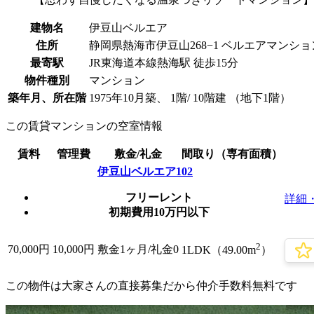
建物名
伊豆山ベルエア
住所
静岡県熱海市伊豆山268−1 ベルエアマンション
最寄駅
JR東海道本線熱海駅 徒歩15分
物件種別
マンション
築年月、所在階
1975年10月築、 1階/ 10階建 （地下1階）
この賃貸マンションの空室情報
賃料
管理費
敷金/礼金
間取り（専有面積）
伊豆山ベルエア102
フリーレント
詳細
初期費用10万円以下
2
70,000
円
10,000円
敷金1ヶ月/
礼金0
1LDK（49.00m
）
この物件は大家さんの直接募集だから
仲介手数料無料
です