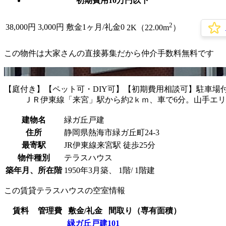
初期費用10万円以下
2
38,000
円
3,000円
敷金1ヶ月/
礼金0
2K（22.00m
）
この物件は大家さんの直接募集だから
仲介手数料無料
です
【庭付き】【ペット可・DIY可】【初期費用相談可】駐車場付
ＪＲ伊東線「来宮」駅から約2ｋｍ、車で6分。山手エ
建物名
緑ガ丘戸建
住所
静岡県熱海市緑ガ丘町24-3
最寄駅
JR伊東線来宮駅 徒歩25分
物件種別
テラスハウス
築年月、所在階
1950年3月築、 1階/ 1階建
この賃貸テラスハウスの空室情報
賃料
管理費
敷金/礼金
間取り（専有面積）
緑ガ丘戸建101