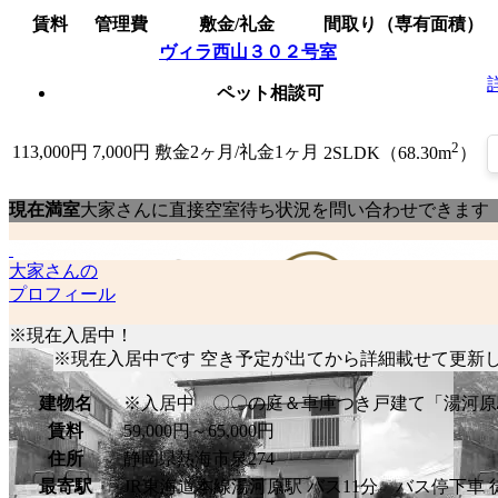
賃料
管理費
敷金/礼金
間取り（専有面積）
ヴィラ西山３０２号室
ペット相談可
2
113,000
円
7,000円
敷金2ヶ月/礼金1ヶ月
2SLDK（68.30m
）
現在満室
大家さんに直接空室待ち状況を問い合わせできます
大家さんの
プロフィール
※現在入居中！
※現在入居中です 空き予定が出てから詳細載せて更新
建物名
※入居中 〇〇の庭＆車庫つき戸建て「湯河原
賃料
59,000円～65,000円
住所
静岡県熱海市泉274
最寄駅
JR東海道本線湯河原駅 バス11分 バス停下車 