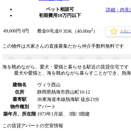
ペット相談可
詳細・内見
初期費用10万円以下
2
49,000
円
0円
敷金0
/
礼金0
3DK（40.00m
）
お気に
この物件は大家さんの直接募集だから
仲介手数料無料
です
海を眺めながら、愛犬・愛猫と暮らせる駅近の賃貸住宅です
愛犬や愛猫と、海を眺めながら暮らすことができ、熱海
建物名
ヴィラ西山
住所
静岡県熱海市西山町10-12
最寄駅
JR東海道本線熱海駅 徒歩23分
物件種別
アパート
築年月、所在階
1973年1月築、 3階/ 3階建
この賃貸アパートの空室情報