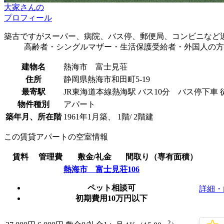
大家さんの
プロフィール
築古ですがスーパー、病院、バス停、郵便局、コンビニなど近
高齢者・シングルマザー・生活保護受給者・外国人の方
建物名
熱海市 富士見荘
住所
静岡県熱海市和田町5-19
最寄駅
JR東海道本線熱海駅 バス10分 バス停下車 
物件種別
アパート
築年月、所在階
1961年1月築、 1階/ 2階建
この賃貸アパートの空室情報
賃料
管理費
敷金/礼金
間取り（専有面積）
熱海市 富士見荘106
ペット相談可
詳細・
初期費用10万円以下
2