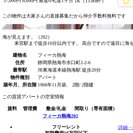
37,000
円
6,000円
敷金0
/礼金1ヶ月
1K（15.80m
）
この物件は大家さんの直接募集だから
仲介手数料無料
です
海が見えます。（202）
来宮駅まで徒歩10分以内です。 高台ですので遠目に海
建物名
フィーカ熱海
住所
静岡県熱海市水口町2-2-6
最寄駅
JR東海道本線熱海駅 徒歩20分
物件種別
アパート
築年月、所在階
1966年11月築、 2階/ 2階建
この賃貸アパートの空室情報
賃料
管理費
敷金/礼金
間取り（専有面積）
フィーカ熱海202
フリーレント
詳細・