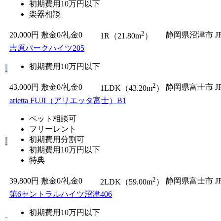
初期費用10万円以下
楽器相談
2
20,000円
敷金0
/
礼金0
静岡県沼津市
1R（21.80m
）
吉原パークハイツ205
初期費用10万円以下
2
43,000円
敷金0
/
礼金0
静岡県富士市
1LDK（43.20m
）
arietta FUJI（アリエッタ富士）B1
ペット相談可
フリーレント
初期費用分割可
初期費用10万円以下
特典
2
39,800円
敷金0
/
礼金0
静岡県富士市
2LDK（59.00m
）
第6セントラルハイツ沼津406
初期費用10万円以下