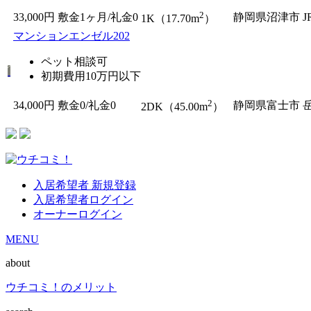
2
33,000円
敷金1ヶ月/
礼金0
静岡県沼津市
1K（17.70m
）
マンションエンゼル202
ペット相談可
初期費用10万円以下
2
34,000円
敷金0
/
礼金0
静岡県富士市
2DK（45.00m
）
入居希望者 新規登録
入居希望者ログイン
オーナーログイン
MENU
about
ウチコミ！のメリット