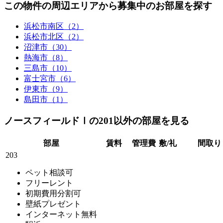
この物件の周辺エリアから募集中のお部屋を探す
浜松市南区（2）
浜松市北区（2）
沼津市（30）
熱海市（8）
三島市（10）
富士宮市（6）
伊東市（9）
島田市（1）
ノースフィールドⅠの201以外の部屋を見る
部屋
賃料
管理費
敷/礼
間取り
203
ペット相談可
フリーレント
初期費用分割可
壁紙プレゼント
インターネット無料