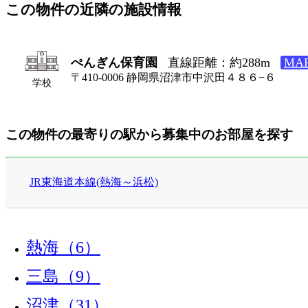
この物件の近隣の施設情報
ぺんぎん保育園
直線距離：約288m
MA
〒410-0006 静岡県沼津市中沢田４８６−６
学校
この物件の最寄りの駅から募集中のお部屋を探す
JR東海道本線(熱海～浜松)
熱海（6）
三島（9）
沼津（31）