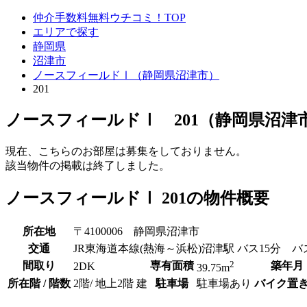
仲介手数料無料ウチコミ！TOP
エリアで探す
静岡県
沼津市
ノースフィールドⅠ（静岡県沼津市）
201
ノースフィールドⅠ 201（静岡県沼津
現在、こちらのお部屋は募集をしておりません。
該当物件の掲載は終了しました。
ノースフィールドⅠ 201の物件概要
所在地
〒4100006 静岡県沼津市
交通
JR東海道本線(熱海～浜松)沼津駅 バス15分 バ
2
間取り
専有面積
築年月
2DK
39.75m
所在階 / 階数
2階/ 地上2階 建
駐車場
駐車場あり
バイク置