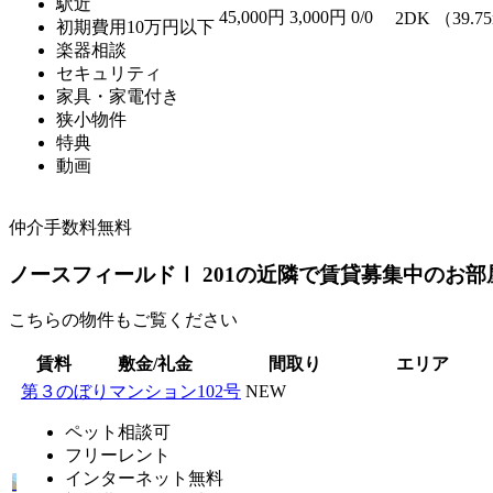
駅近
45,000円
3,000円
0/0
2DK （39.7
初期費用10万円以下
楽器相談
セキュリティ
家具・家電付き
狭小物件
特典
動画
仲介手数料無料
ノースフィールドⅠ 201の近隣で賃貸募集中のお部
こちらの物件もご覧ください
賃料
敷金/礼金
間取り
エリア
第３のぼりマンション102号
NEW
ペット相談可
フリーレント
インターネット無料