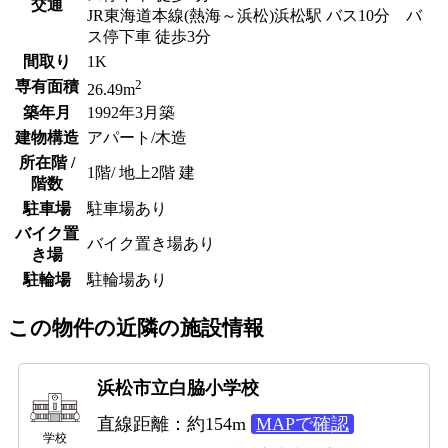
交通
JR東海道本線(熱海～浜松)浜松駅 バス10分 バ
ス停下車 徒歩3分
間取り
1K
2
専有面積
26.49m
築年月
1992年3月築
建物構造
アパート/木造
所在階 /
1階/ 地上2階 建
階数
駐車場
駐車場あり
バイク置
バイク置き場あり
き場
駐輪場
駐輪場あり
この物件の近隣の施設情報
浜松市立白脇小学校
直線距離：約154m
MAPで確認
学校