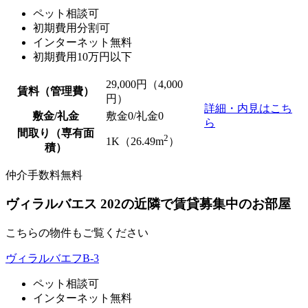
ペット相談可
初期費用分割可
インターネット無料
初期費用10万円以下
29,000
円（4,000
賃料（管理費）
円）
詳細・内見はこち
敷金/礼金
敷金0
/
礼金0
ら
間取り（専有面
2
1K（26.49m
）
積）
仲介手数料無料
ヴィラルバエス 202の近隣で賃貸募集中のお部屋
こちらの物件もご覧ください
ヴィラルバエフB-3
ペット相談可
インターネット無料