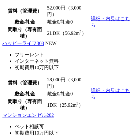
52,000
円（3,000
賃料（管理費）
円）
詳細・内見はこち
敷金/礼金
敷金0
/
礼金0
ら
間取り（専有面
2
2LDK（56.92m
）
積）
ハッピーライフ303
NEW
フリーレント
インターネット無料
初期費用10万円以下
28,000
円（3,000
賃料（管理費）
円）
詳細・内見はこち
敷金/礼金
敷金0
/
礼金0
ら
間取り（専有面
2
1DK（25.92m
）
積）
マンションエンゼル202
ペット相談可
初期費用10万円以下