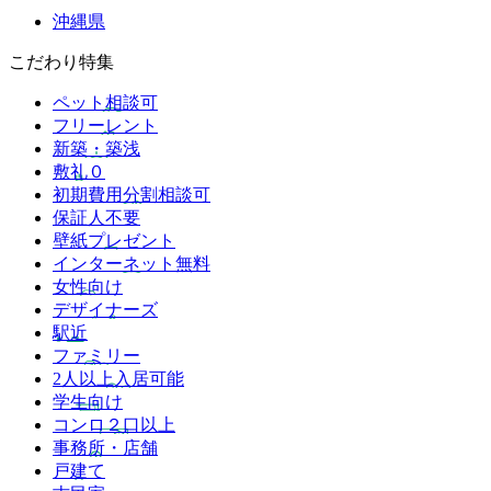
沖縄県
こだわり特集
ペット相談可
フリーレント
新築・築浅
敷礼０
初期費用分割相談可
保証人不要
壁紙プレゼント
インターネット無料
女性向け
デザイナーズ
駅近
ファミリー
2人以上入居可能
学生向け
コンロ２口以上
事務所・店舗
戸建て