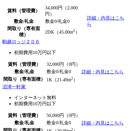
34,000
円（2,000
賃料（管理費）
円）
詳細・内見はこち
敷金/礼金
敷金0
/
礼金0
ら
間取り（専有面
2
2DK（45.00m
）
積）
駒越ロッジ２０６
初期費用10万円以下
賃料（管理費）
32,000
円（0円）
敷金/礼金
敷金0
/
礼金0
詳細・内見はこちら
2
間取り（専有面積）
1K（21.49m
）
沼津一軒家
インターネット無料
初期費用10万円以下
賃料（管理費）
50,000
円（0円）
敷金/礼金
敷金0
/
礼金0
詳細・内見はこちら
2
間取り（専有面積）
1K（20.00m
）