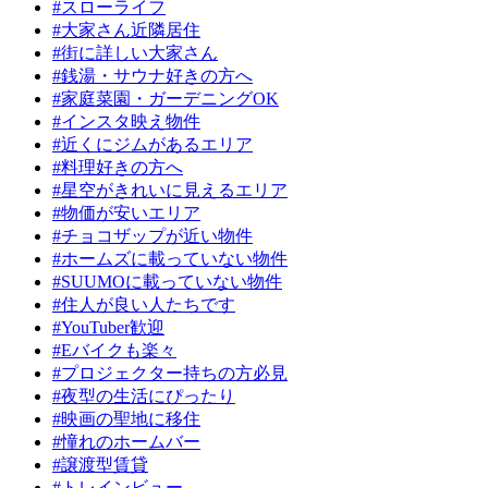
#スローライフ
#大家さん近隣居住
#街に詳しい大家さん
#銭湯・サウナ好きの方へ
#家庭菜園・ガーデニングOK
#インスタ映え物件
#近くにジムがあるエリア
#料理好きの方へ
#星空がきれいに見えるエリア
#物価が安いエリア
#チョコザップが近い物件
#ホームズに載っていない物件
#SUUMOに載っていない物件
#住人が良い人たちです
#YouTuber歓迎
#Eバイクも楽々
#プロジェクター持ちの方必見
#夜型の生活にぴったり
#映画の聖地に移住
#憧れのホームバー
#譲渡型賃貸
#トレインビュー