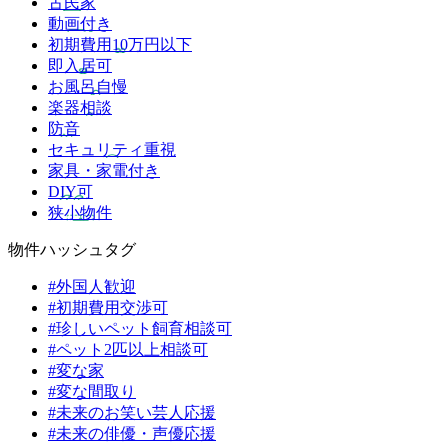
古民家
動画付き
初期費用10万円以下
即入居可
お風呂自慢
楽器相談
防音
セキュリティ重視
家具・家電付き
DIY可
狭小物件
物件ハッシュタグ
#外国人歓迎
#初期費用交渉可
#珍しいペット飼育相談可
#ペット2匹以上相談可
#変な家
#変な間取り
#未来のお笑い芸人応援
#未来の俳優・声優応援