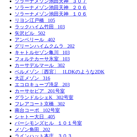
ソラーナメゾン池田天神 ３０７
ソラーナメゾン池田天神 ２０６
ソラーナメゾン池田天神 １０６
リヨン江戸橋 105
ラックハイム竹田 103
矢沢ビル 502
アンベリール 402
グリーンハイムクムラ 202
キャトルセゾン亀川 103
フォルテカーサ氷室 103
カーサデルマール 302
ベルメゾン〔西宮〕 1LDKのような2DK
大正メゾン 316
エコロキューブ洗足 203
カーサセピア 201号室
グランドルシェK 302号室
フレアコート京橋 302
南台コーポ 102号室
シャトー大日 405
パーシモンズヒル １０１号室
メゾン角田 202
ラインハット本庄 ３０３