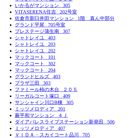
いかるがマンション 305
VITASERENA住吉 202号室
佐倉市新臼井田マンション 1階 真ん中部分
グランド平尾 705号室
プレステージ蒲生南 307
シャトレイユ 403
シャトレイユ 203
シャトレイユ 202
マックコート 101
マックコート 302
マックコート 204
グランドヒルズ 403
プラザ三田 303
ファミール柿の木台 ２０５
リーガルコート塚口 409
サンシャイン川口B棟 305
ミッツメロディア 201
蕨平和マンション ４Ｊ
ダイアパレスライブステーション新発田 506
ミッツメロディア 407
ＶＩＤＡ・スカイコート品川 705