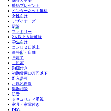
保証人不要
壁紙プレゼント
インターネット無料
女性向け
デザイナーズ
駅近
ファミリー
2人以上入居可能
学生向け
コンロ２口以上
事務所・店舗
戸建て
古民家
動画付き
初期費用10万円以下
即入居可
お風呂自慢
楽器相談
防音
セキュリティ重視
家具・家電付き
DIY可