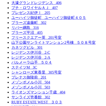
大濠グランドレジデンス 406
プチ・ロワイヤルＡＪ 407
プレゼンス紀伊Ⅰ 205
ユーハイツ御徒町 ユーハイツ御徒町４０５
プラーズ遠藤町 302
リバー綱島 316
プラーズ平沼 405
フリースクエアー英 201号室
山下公園サンライトマンション2号棟 ５０８号室
カネツグビル 301
レジデンス伊川谷 2-C
レジデンス伊川谷 2-A
パルメーラ山手 ５０４
ステイツM 3C
シャンローズ東香里 305号室
プレナス御陵前 201
メゾンポメル小川 504
メゾンポメル小川 503
ライオンズマンション千歳 404
サンライズ壱番館 302
RUBY ESTATE WEST ３０３