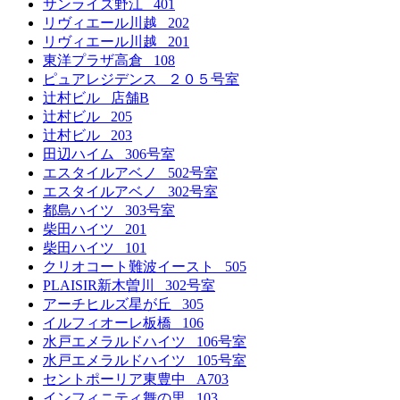
サンライズ野江 401
リヴィエール川越 202
リヴィエール川越 201
東洋プラザ高倉 108
ピュアレジデンス ２０５号室
辻村ビル 店舗B
辻村ビル 205
辻村ビル 203
田辺ハイム 306号室
エスタイルアベノ 502号室
エスタイルアベノ 302号室
都島ハイツ 303号室
柴田ハイツ 201
柴田ハイツ 101
クリオコート難波イースト 505
PLAISIR新木曽川 302号室
アーチヒルズ星が丘 305
イルフィオーレ板橋 106
水戸エメラルドハイツ 106号室
水戸エメラルドハイツ 105号室
セントポーリア東豊中 A703
インフィニティ舞の里 103