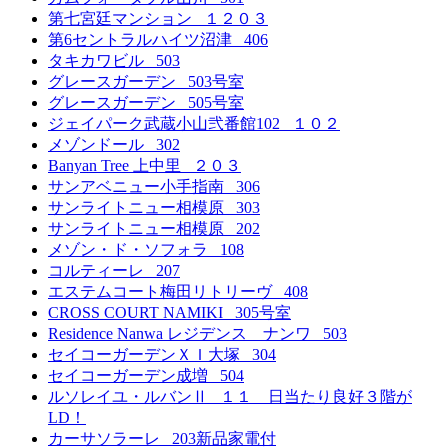
第七宮廷マンション １２０３
第6セントラルハイツ沼津 406
タキカワビル 503
グレースガーデン 503号室
グレースガーデン 505号室
ジェイパーク武蔵小山弐番館102 １０２
メゾンドール 302
Banyan Tree 上中里 ２０３
サンアベニュー小手指南 306
サンライトニュー相模原 303
サンライトニュー相模原 202
メゾン・ド・ソフォラ 108
コルティーレ 207
エステムコート梅田リトリーヴ 408
CROSS COURT NAMIKI 305号室
Residence Nanwa レジデンス ナンワ 503
セイコーガーデンＸＩ大塚 304
セイコーガーデン成増 504
ルソレイユ・ルバンⅡ １１ 日当たり良好３階が
LD！
カーサソラーレ 203新品家電付