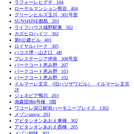
ラフォーレヒグチ 104
ローヤルマンション熊谷 404
グリーンヒルズ玉川 301号室
SUNSHINE都島 203
ライフハウス城野駅東 502
カズヒロハイツ 302
第6公建ビル 401
ロイヤルパーク 305
ハコス堺・山之口 4B
プレステージア伊奈 308号室
パークコート恵み野 207
パークコート恵み野 103
パークコート恵み野 102
イルマーレ文京 (旧ハツザワビル） イルマーレ文京
2F
ジェネピア鴨川 203
渦森団地6号棟 5階
ワコーレ深江駅前ハーモニープレイス 1302
メゾンsanya 203
アビタシオンあおえ東棟 302
アビタシオンあおえ西棟 205
メゾン妙味 303