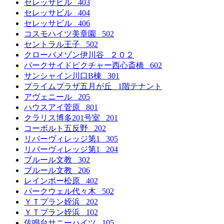
セレッサビル 403
セレッサビル 404
セレッサビル 406
コスモハイツ美章園 502
セントラル王子 502
クローバメゾン伊川谷 ２０２
パークサイドピクチャー西心斎橋 602
サンシャイン川口B棟 301
プライムプラザ五月が丘 1階テナント
アヴェニール 205
ハウスアイ菅原 801
クラリス博多201号室 201
コーボルト五反野 202
リバーヴィレッジ第1 305
リバーヴィレッジ第1 204
ブルール文教 302
ブルール文教 206
レインボー松原 402
パークウェル代々木 502
ＹＴプラン姪浜 202
ＹＴプラン姪浜 102
佐鳴台サニーハイツ 105