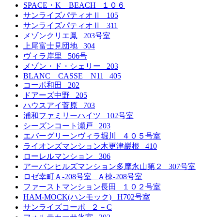
SPACE・K BEACH １０６
サンライズパティオⅡ 105
サンライズパティオⅡ 311
メゾンクリエ鳳 203号室
上尾富士見団地 304
ヴィラ岸里 506号
メゾン・ド・シェリー 203
BLANC CASSE N11 405
コーポ和田 202
ドアーズ中野 205
ハウスアイ菅原 703
浦和ファミリーハイツ 102号室
シーズンコート瀬戸 203
エバーグリーンヴィラ堀川 ４０５号室
ライオンズマンション木更津巖根 410
ローレルマンション 306
アーバンヒルズマンション多摩永山第２ 307号室
ロゼ幸町Ａ-208号室 Ａ棟-208号室
ファーストマンション長田 １０２号室
HAM-MOCK(ハンモック) H702号室
サンライズコーポ ２－C