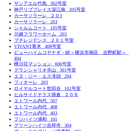
サンアエル竹島 302号室
神戸リブプレイス深江南 205号室
カーサソラーレ ２０3
カーサソラーレ 203
シャルムコート 105号室
川越フラワーホーム 203
プチレジデンス ２０１号室
VIVANT青木 408号室
ビューハイムコヤナギ・睦＜横浜市南区 吉野町駅＞
404
樺川荘マンション 606号室
グランシャリオ寺山 301号室
エヌ・ジー・エス滝頭 204
フィオーレ 203
ロイヤルコート世田谷 102号室
ヒルサイドテラス徳倉 ２０６
エトワール内代 507
エトワール内代 408
エトワール内代 403
フジハイツ浦和 101
グリーンハイツ吉祥寺 304