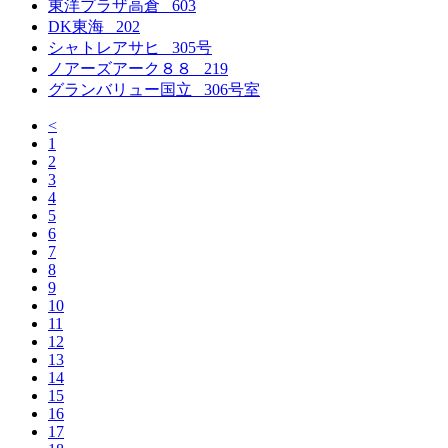
東洋プラザ高倉 603
DK東海 202
シャトレアサヒ 305号
ノアーズアーク８８ 219
グランバリュー国立 306号室
<
1
2
3
4
5
6
7
8
9
10
11
12
13
14
15
16
17