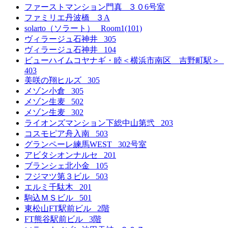
ファーストマンション門真 ３０6号室
ファミリエ丹波橋 ３A
solarto（ソラート） Room1(101)
ヴィラージュ石神井 305
ヴィラージュ石神井 104
ビューハイムコヤナギ・睦＜横浜市南区 吉野町駅＞
403
美咲の翔ヒルズ 305
メゾン小倉 305
メゾン生麦 502
メゾン生麦 302
ライオンズマンション下総中山第弐 203
コスモピア舟入南 503
グランペーレ練馬WEST 302号室
アビタシオンナルセ 201
ブランシェ北小金 105
フジマツ第３ビル 503
エルミ千駄木 201
駒込ＭＳビル 501
東松山FT駅前ビル 2階
FT熊谷駅前ビル 3階