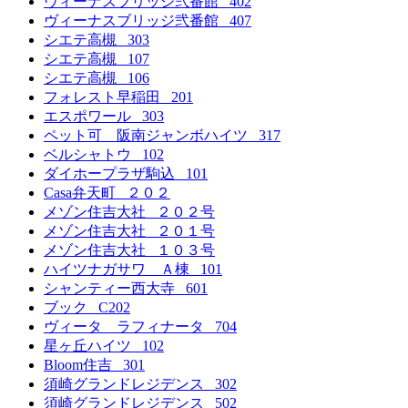
ヴィーナスブリッジ弐番館 402
ヴィーナスブリッジ弐番館 407
シエテ高槻 303
シエテ高槻 107
シエテ高槻 106
フォレスト早稲田 201
エスポワール 303
ペット可 阪南ジャンボハイツ 317
ベルシャトウ 102
ダイホープラザ駒込 101
Casa弁天町 ２０２
メゾン住吉大社 ２０２号
メゾン住吉大社 ２０１号
メゾン住吉大社 １０３号
ハイツナガサワ Ａ棟 101
シャンティー西大寺 601
ブック C202
ヴィータ ラフィナータ 704
星ヶ丘ハイツ 102
Bloom住吉 301
須崎グランドレジデンス 302
須崎グランドレジデンス 502