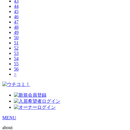
43
44
45
46
47
48
49
50
51
52
53
54
55
56
>
MENU
about