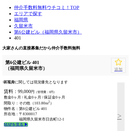
仲介手数料無料ウチコミ！TOP
エリアで探す
福岡県
久留米市
第6公建ビル（福岡県久留米市）
401
大家さんの直接募集だから
仲介手数料無料
第6公建ビル 401
（福岡県久留米市）
追加
※ 写真に関しては現況優先となります
募集中
賃料：99,000
円
（管理費：0円）
敷金0ヶ月
/
礼金0ヶ月
/
保証金0ヶ月
2
間取り：その他（103.80m
）
物件名：第6公建ビル 401
所在地：〒8300017
>
福岡県久留米市日吉町12-1
MAPを見る ▶︎