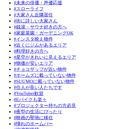
#未来の俳優・声優応援
#スローライフ
#大家さん近隣居住
#街に詳しい大家さん
#銭湯・サウナ好きの方へ
#家庭菜園・ガーデニングOK
#インスタ映え物件
#近くにジムがあるエリア
#料理好きの方へ
#星空がきれいに見えるエリア
#物価が安いエリア
#チョコザップが近い物件
#ホームズに載っていない物件
#SUUMOに載っていない物件
#住人が良い人たちです
#YouTuber歓迎
#Eバイクも楽々
#プロジェクター持ちの方必見
#夜型の生活にぴったり
#映画の聖地に移住
#憧れのホームバー