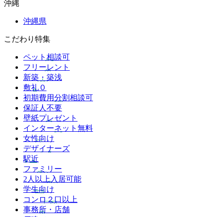
沖縄
沖縄県
こだわり特集
ペット相談可
フリーレント
新築・築浅
敷礼０
初期費用分割相談可
保証人不要
壁紙プレゼント
インターネット無料
女性向け
デザイナーズ
駅近
ファミリー
2人以上入居可能
学生向け
コンロ２口以上
事務所・店舗