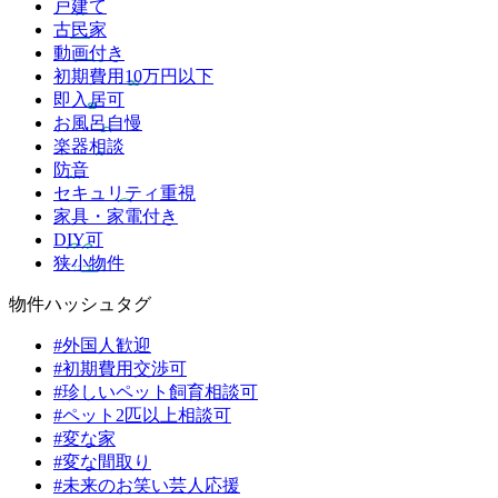
戸建て
古民家
動画付き
初期費用10万円以下
即入居可
お風呂自慢
楽器相談
防音
セキュリティ重視
家具・家電付き
DIY可
狭小物件
物件ハッシュタグ
#外国人歓迎
#初期費用交渉可
#珍しいペット飼育相談可
#ペット2匹以上相談可
#変な家
#変な間取り
#未来のお笑い芸人応援