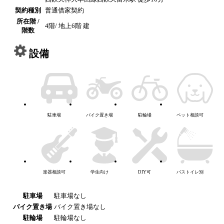
契約種別
普通借家契約
所在階 /
4階/ 地上6階 建
階数
設備
駐車場
バイク置き場
駐輪場
ペット相談可
楽器相談可
学生向け
DIY可
バストイレ別
駐車場
駐車場なし
バイク置き場
バイク置き場なし
駐輪場
駐輪場なし