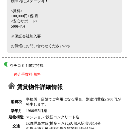
物件内にステージ有！
<賃料>
100,000円+税/月
<安心サポート>
500円/月
※保証会社加入要
お気軽にお問い合わせください(^^)/
ウチコミ！限定特典
仲介手数料 無料
賃貸物件詳細情報
事務所・店舗でご利用になる場合、別途消費税9,900円が
消費税
発生します。
築年月
1986年5月築
建物構造
マンション/鉄筋コンクリート造
JR鹿児島本線(博多～八代)久留米駅 徒歩14分
交通
西鉄天神大牟田線西鉄久留米駅 徒歩16分