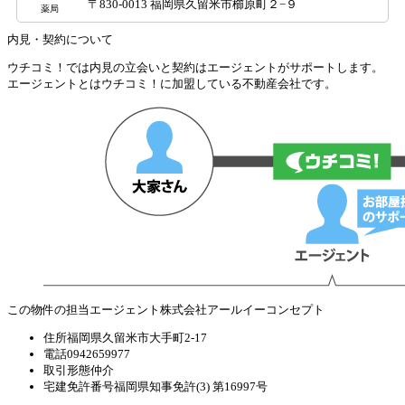
〒830-0013 福岡県久留米市櫛原町２−９
薬局
内見・契約について
ウチコミ！では内見の立会いと契約はエージェントがサポートします。
エージェントとはウチコミ！に加盟している不動産会社です。
この物件の担当エージェント
株式会社アールイーコンセプト
住所
福岡県久留米市大手町2-17
電話
0942659977
取引形態
仲介
宅建免許番号
福岡県知事免許(3) 第16997号