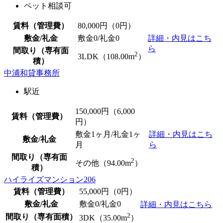
ペット相談可
賃料（管理費）
80,000
円（0円）
敷金/礼金
敷金0
/
礼金0
詳細・内見はこち
ら
間取り（専有面
2
3LDK（108.00m
）
積）
中浦和貸事務所
駅近
150,000
円（6,000
賃料（管理費）
円）
敷金1ヶ月/礼金1ヶ
詳細・内見はこち
敷金/礼金
月
ら
間取り（専有面
2
その他（94.00m
）
積）
ハイライズマンション206
賃料（管理費）
55,000
円（0円）
敷金/礼金
敷金0
/
礼金0
詳細・内見はこちら
2
間取り（専有面積）
3DK（35.00m
）