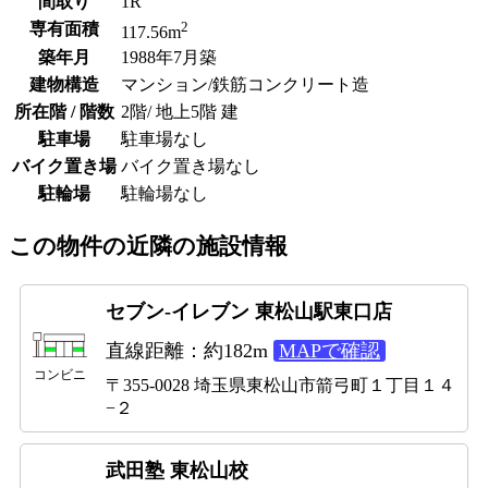
間取り
1R
2
専有面積
117.56m
築年月
1988年7月築
建物構造
マンション/鉄筋コンクリート造
所在階 / 階数
2階/ 地上5階 建
駐車場
駐車場なし
バイク置き場
バイク置き場なし
駐輪場
駐輪場なし
この物件の近隣の施設情報
セブン-イレブン 東松山駅東口店
直線距離：約182m
MAPで確認
コンビニ
〒355-0028 埼玉県東松山市箭弓町１丁目１４
−２
武田塾 東松山校