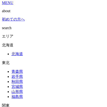
MENU
about
初めての方へ
search
エリア
北海道
北海道
東北
青森県
岩手県
秋田県
宮城県
山形県
福島県
関東