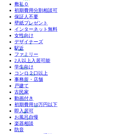
敷礼０
初期費用分割相談可
保証人不要
壁紙プレゼント
インターネット無料
女性向け
デザイナーズ
駅近
ファミリー
2人以上入居可能
学生向け
コンロ２口以上
事務所・店舗
戸建て
古民家
動画付き
初期費用10万円以下
即入居可
お風呂自慢
楽器相談
防音