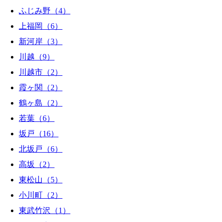
ふじみ野（4）
上福岡（6）
新河岸（3）
川越（9）
川越市（2）
霞ヶ関（2）
鶴ヶ島（2）
若葉（6）
坂戸（16）
北坂戸（6）
高坂（2）
東松山（5）
小川町（2）
東武竹沢（1）