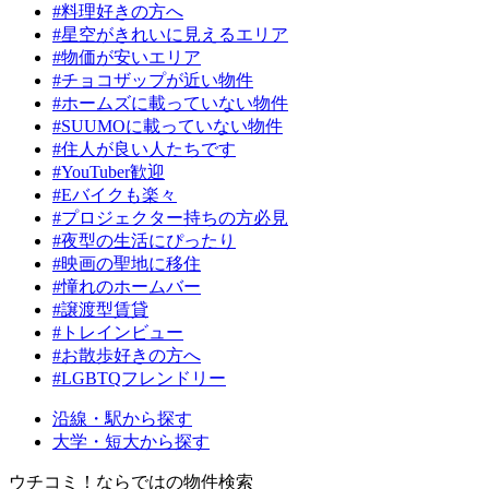
#料理好きの方へ
#星空がきれいに見えるエリア
#物価が安いエリア
#チョコザップが近い物件
#ホームズに載っていない物件
#SUUMOに載っていない物件
#住人が良い人たちです
#YouTuber歓迎
#Eバイクも楽々
#プロジェクター持ちの方必見
#夜型の生活にぴったり
#映画の聖地に移住
#憧れのホームバー
#譲渡型賃貸
#トレインビュー
#お散歩好きの方へ
#LGBTQフレンドリー
沿線・駅から探す
大学・短大から探す
ウチコミ！ならではの物件検索