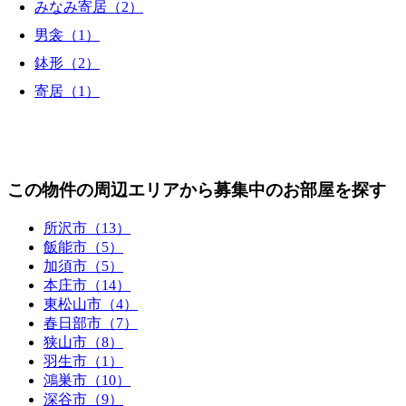
みなみ寄居（2）
男衾（1）
鉢形（2）
寄居（1）
この物件の周辺エリアから募集中のお部屋を探す
所沢市（13）
飯能市（5）
加須市（5）
本庄市（14）
東松山市（4）
春日部市（7）
狭山市（8）
羽生市（1）
鴻巣市（10）
深谷市（9）