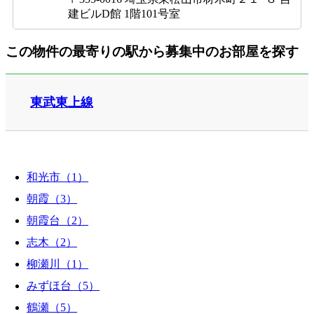
建ビルD館 1階101号室
この物件の最寄りの駅から募集中のお部屋を探す
東武東上線
和光市（1）
朝霞（3）
朝霞台（2）
志木（2）
柳瀬川（1）
みずほ台（5）
鶴瀬（5）