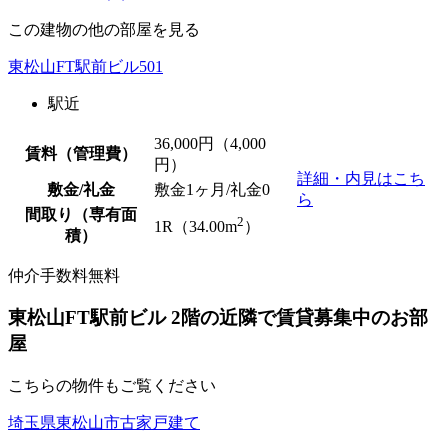
この建物の他の部屋を見る
東松山FT駅前ビル501
駅近
36,000
円（4,000
賃料（管理費）
円）
詳細・内見はこち
敷金/礼金
敷金1ヶ月/
礼金0
ら
間取り（専有面
2
1R（34.00m
）
積）
仲介手数料無料
東松山FT駅前ビル 2階の近隣で賃貸募集中のお部
屋
こちらの物件もご覧ください
埼玉県東松山市古家戸建て