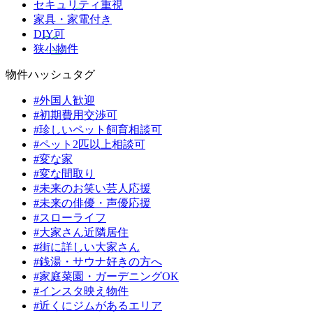
セキュリティ重視
家具・家電付き
DIY可
狭小物件
物件ハッシュタグ
#外国人歓迎
#初期費用交渉可
#珍しいペット飼育相談可
#ペット2匹以上相談可
#変な家
#変な間取り
#未来のお笑い芸人応援
#未来の俳優・声優応援
#スローライフ
#大家さん近隣居住
#街に詳しい大家さん
#銭湯・サウナ好きの方へ
#家庭菜園・ガーデニングOK
#インスタ映え物件
#近くにジムがあるエリア