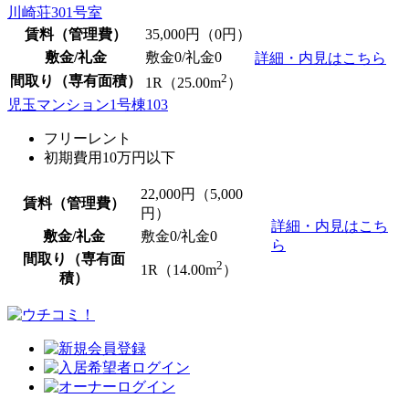
川崎荘301号室
賃料（管理費）
35,000
円（0円）
敷金/礼金
敷金0
/
礼金0
詳細・内見はこちら
2
間取り（専有面積）
1R（25.00m
）
児玉マンション1号棟103
フリーレント
初期費用10万円以下
22,000
円（5,000
賃料（管理費）
円）
詳細・内見はこち
敷金/礼金
敷金0
/
礼金0
ら
間取り（専有面
2
1R（14.00m
）
積）