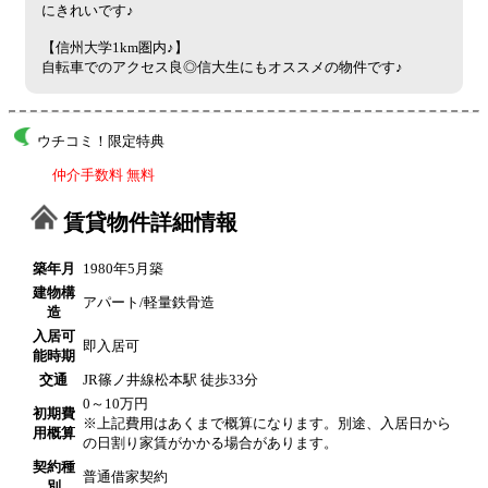
にきれいです♪
【信州大学1km圏内♪】
自転車でのアクセス良◎信大生にもオススメの物件です♪
ウチコミ！限定特典
仲介手数料 無料
賃貸物件詳細情報
築年月
1980年5月築
建物構
アパート/軽量鉄骨造
造
入居可
即入居可
能時期
交通
JR篠ノ井線松本駅 徒歩33分
0～10万円
初期費
※上記費用はあくまで概算になります。別途、入居日から
用概算
の日割り家賃がかかる場合があります。
契約種
普通借家契約
別