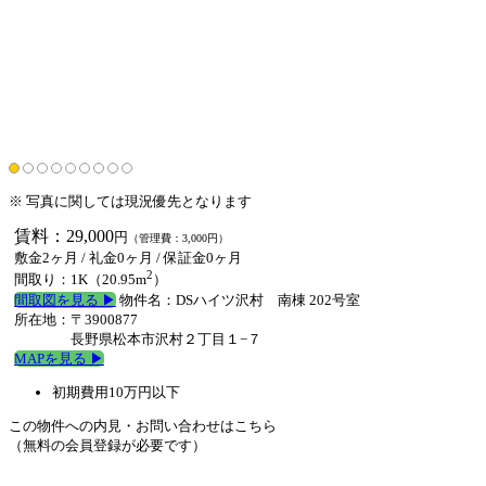
※ 写真に関しては現況優先となります
賃料：29,000
円
（管理費：3,000円）
敷金2ヶ月 /
礼金0ヶ月
/
保証金0ヶ月
2
間取り：1K（20.95m
）
間取図を見る ▶︎
物件名：DSハイツ沢村 南棟 202号室
所在地：〒3900877
長野県松本市沢村２丁目１−７
MAPを見る ▶︎
初期費用10万円以下
この物件への内見・お問い合わせはこちら
（無料の会員登録が必要です）