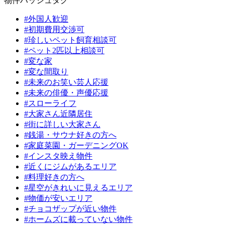
物件ハッシュタグ
#外国人歓迎
#初期費用交渉可
#珍しいペット飼育相談可
#ペット2匹以上相談可
#変な家
#変な間取り
#未来のお笑い芸人応援
#未来の俳優・声優応援
#スローライフ
#大家さん近隣居住
#街に詳しい大家さん
#銭湯・サウナ好きの方へ
#家庭菜園・ガーデニングOK
#インスタ映え物件
#近くにジムがあるエリア
#料理好きの方へ
#星空がきれいに見えるエリア
#物価が安いエリア
#チョコザップが近い物件
#ホームズに載っていない物件