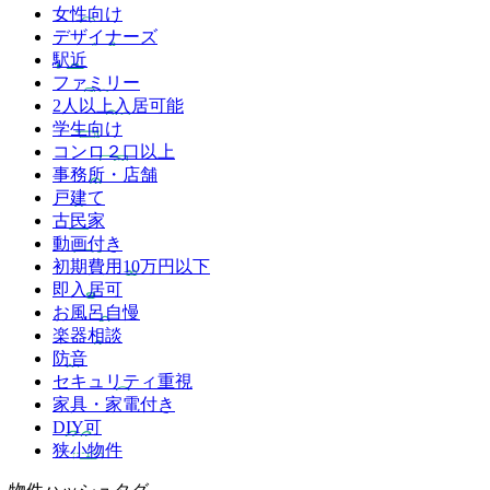
女性向け
デザイナーズ
駅近
ファミリー
2人以上入居可能
学生向け
コンロ２口以上
事務所・店舗
戸建て
古民家
動画付き
初期費用10万円以下
即入居可
お風呂自慢
楽器相談
防音
セキュリティ重視
家具・家電付き
DIY可
狭小物件