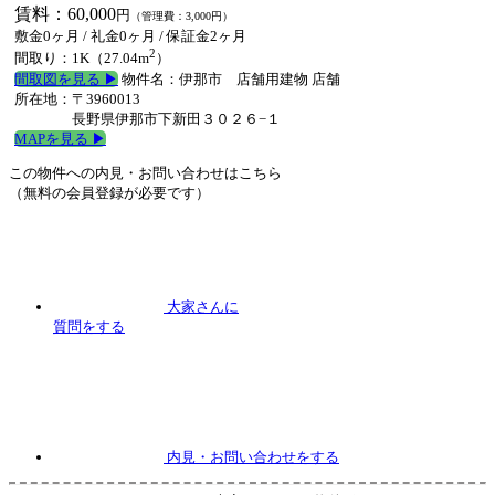
賃料：60,000
円
（管理費：3,000円）
敷金0ヶ月
/
礼金0ヶ月
/ 保証金2ヶ月
2
間取り：1K（27.04m
）
間取図を見る ▶︎
物件名：伊那市 店舗用建物 店舗
所在地：〒3960013
長野県伊那市下新田３０２６−１
MAPを見る ▶︎
この物件への内見・お問い合わせはこちら
（無料の会員登録が必要です）
大家さんに
質問
をする
内見
・お問い合わせをする