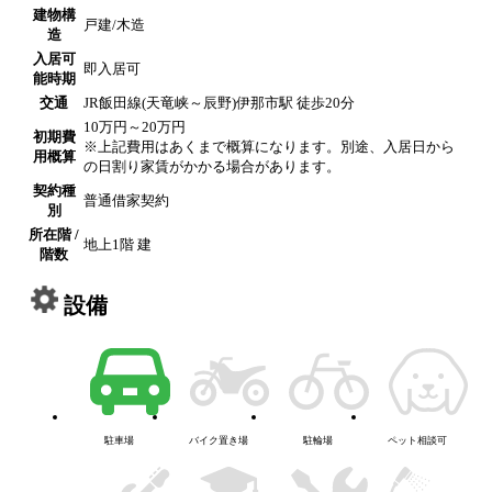
建物構
戸建/木造
造
入居可
即入居可
能時期
交通
JR飯田線(天竜峡～辰野)伊那市駅 徒歩20分
10万円～20万円
初期費
※上記費用はあくまで概算になります。別途、入居日から
用概算
の日割り家賃がかかる場合があります。
契約種
普通借家契約
別
所在階 /
地上1階 建
階数
設備
駐車場
バイク置き場
駐輪場
ペット相談可