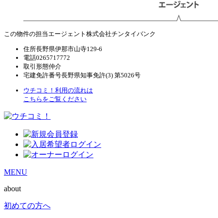
この物件の担当エージェント
株式会社チンタイバンク
住所
長野県伊那市山寺129-6
電話
0265717772
取引形態
仲介
宅建免許番号
長野県知事免許(3) 第5026号
ウチコミ！利用の流れは
こちらをご覧ください
MENU
about
初めての方へ