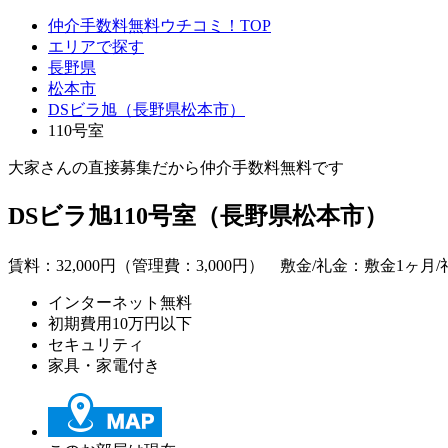
仲介手数料無料ウチコミ！TOP
エリアで探す
長野県
松本市
DSビラ旭（長野県松本市）
110号室
大家さんの直接募集だから
仲介手数料無料
です
DSビラ旭110号室（長野県松本市）
賃料：
32,000
円（管理費：3,000円） 敷金/礼金：敷金1ヶ月/
インターネット無料
初期費用10万円以下
セキュリティ
家具・家電付き