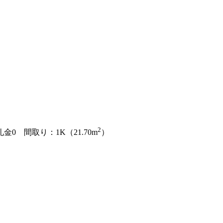
2
礼金0
間取り：1K（21.70m
）