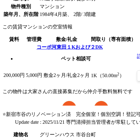
物件種別
マンション
築年月、所在階
1984年4月築、 2階/ 3階建
この賃貸マンションの空室情報
賃料
管理費
敷金/礼金
間取り（専有面積）
コーポ河東田１Kおよび２DK
ペット相談可
2
200,000
円
5,000円
敷金2ヶ月/礼金2ヶ月
1K（50.00m
）
この物件は大家さんの直接募集だから
仲介手数料無料
です
⭐新宿市谷のリノベーション済 完全個室！個別空調！登記可
Update date : 2025/11/21 専門清掃担当管理者が常駐し
建物名
グリーンハウス 市谷台町