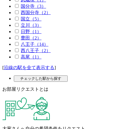
国分寺（3）
西国分寺（2）
国立（5）
立川（3）
日野（1）
豊田（2）
八王子（14）
西八王子（2）
高尾（1）
[
沿線の駅を全て表示する
]
チェックした駅から探す
お部屋リクエストとは
大家さんへ自分の希望条件をリクエスト