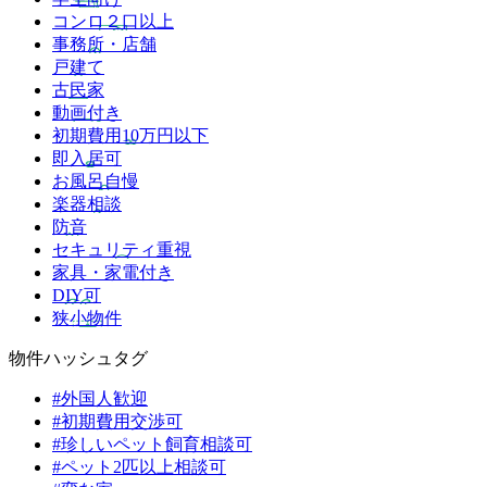
コンロ２口以上
事務所・店舗
戸建て
古民家
動画付き
初期費用10万円以下
即入居可
お風呂自慢
楽器相談
防音
セキュリティ重視
家具・家電付き
DIY可
狭小物件
物件ハッシュタグ
#外国人歓迎
#初期費用交渉可
#珍しいペット飼育相談可
#ペット2匹以上相談可