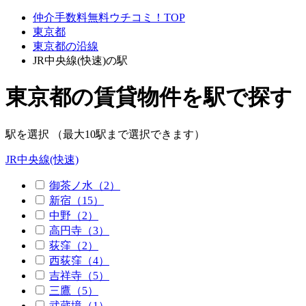
仲介手数料無料ウチコミ！TOP
東京都
東京都の沿線
JR中央線(快速)の駅
東京都の賃貸物件を駅で探す
駅を選択 （最大10駅まで選択できます）
JR中央線(快速)
御茶ノ水（2）
新宿（15）
中野（2）
高円寺（3）
荻窪（2）
西荻窪（4）
吉祥寺（5）
三鷹（5）
武蔵境（1）