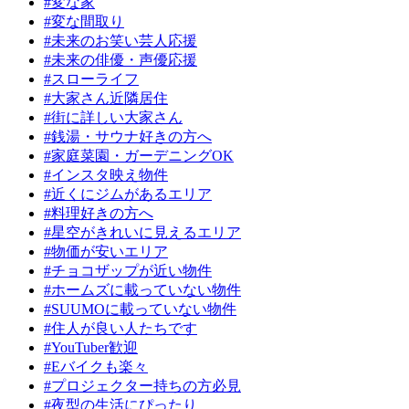
#変な家
#変な間取り
#未来のお笑い芸人応援
#未来の俳優・声優応援
#スローライフ
#大家さん近隣居住
#街に詳しい大家さん
#銭湯・サウナ好きの方へ
#家庭菜園・ガーデニングOK
#インスタ映え物件
#近くにジムがあるエリア
#料理好きの方へ
#星空がきれいに見えるエリア
#物価が安いエリア
#チョコザップが近い物件
#ホームズに載っていない物件
#SUUMOに載っていない物件
#住人が良い人たちです
#YouTuber歓迎
#Eバイクも楽々
#プロジェクター持ちの方必見
#夜型の生活にぴったり