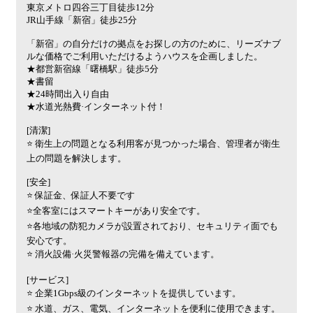
東京メトロ四谷三丁目徒歩12分
JR山手線「新宿」徒歩25分
「新宿」の自分だけの拠点をお探しの方のために、リーズナブ
ルな価格でご利用いただけるようハウスを企画しました。
★都営新宿線「曙橋駅」徒歩5分
★書留
★24時間出入り自由
★水道光熱費·インターネット付！
[清潔]
⭐ 衛生上の問題となる利用客が見つかった場合、管理者が衛生
上の問題を解決します。
[安全]
⭐ 保証金、保証人不要です
⭐全客室にはスマートキーがあり安全です。
⭐各地域の防犯カメラが設置されており、セキュリティ面でも
安心です。
⭐ 消火設備·火災警報器の完備を備えています。
[サービス]
⭐ 企業1Gbps級のインターネットを提供しています。
⭐ 水道、ガス、電気、インターネットを便利に使用できます。