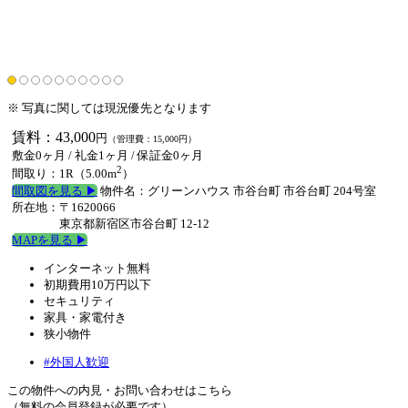
※ 写真に関しては現況優先となります
賃料：43,000
円
（管理費：15,000円）
敷金0ヶ月
/ 礼金1ヶ月 /
保証金0ヶ月
2
間取り：1R（5.00m
）
間取図を見る ▶︎
物件名：グリーンハウス 市谷台町 市谷台町 204号室
所在地：〒1620066
東京都新宿区市谷台町 12-12
MAPを見る ▶︎
インターネット無料
初期費用10万円以下
セキュリティ
家具・家電付き
狭小物件
#外国人歓迎
この物件への内見・お問い合わせはこちら
（無料の会員登録が必要です）