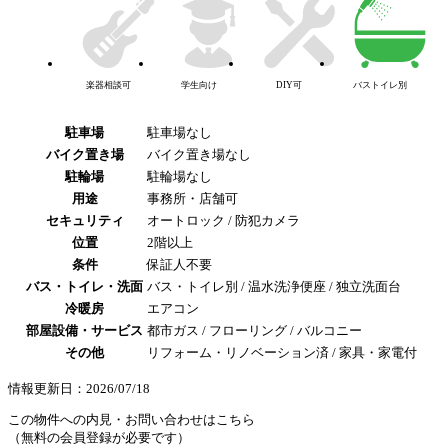
楽器相談可
学生向け
DIY可
バストイレ別
駐車場
駐車場なし
バイク置き場
バイク置き場なし
駐輪場
駐輪場なし
用途
事務所・店舗可
セキュリティ
オートロック / 防犯カメラ
位置
2階以上
条件
保証人不要
バス・トイレ・洗面
バス・トイレ別 / 温水洗浄便座 / 独立洗面台
冷暖房
エアコン
部屋設備・サービス
都市ガス / フローリング / バルコニー
その他
リフォーム・リノベーション済 / 家具・家電付
情報更新日：2026/07/18
この物件への内見・お問い合わせはこちら
（無料の会員登録が必要です）