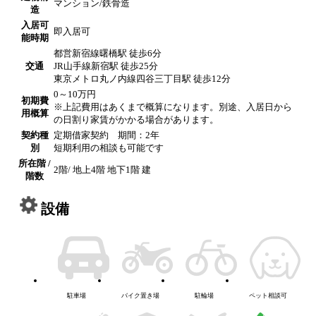
マンション/鉄骨造
造
入居可
即入居可
能時期
都営新宿線曙橋駅 徒歩6分
交通
JR山手線新宿駅 徒歩25分
東京メトロ丸ノ内線四谷三丁目駅 徒歩12分
0～10万円
初期費
※上記費用はあくまで概算になります。別途、入居日から
用概算
の日割り家賃がかかる場合があります。
契約種
定期借家契約 期間：2年
別
短期利用の相談も可能です
所在階 /
2階/ 地上4階 地下1階 建
階数
設備
駐車場
バイク置き場
駐輪場
ペット相談可