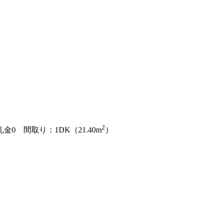
）
2
礼金0
間取り：1DK（21.40m
）