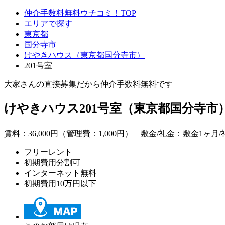
仲介手数料無料ウチコミ！TOP
エリアで探す
東京都
国分寺市
けやきハウス（東京都国分寺市）
201号室
大家さんの直接募集だから
仲介手数料無料
です
けやきハウス201号室（東京都国分寺市
賃料：
36,000
円（管理費：1,000円） 敷金/礼金：敷金1ヶ月/
フリーレント
初期費用分割可
インターネット無料
初期費用10万円以下