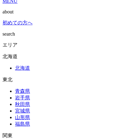
MENU
about
初めての方へ
search
エリア
北海道
北海道
東北
青森県
岩手県
秋田県
宮城県
山形県
福島県
関東