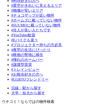
#料理好きの方へ
#星空がきれいに見えるエリア
#物価が安いエリア
#チョコザップが近い物件
#ホームズに載っていない物件
#SUUMOに載っていない物件
#住人が良い人たちです
#YouTuber歓迎
#Eバイクも楽々
#プロジェクター持ちの方必見
#夜型の生活にぴったり
#映画の聖地に移住
#憧れのホームバー
#譲渡型賃貸
#トレインビュー
#お散歩好きの方へ
#LGBTQフレンドリー
沿線・駅から探す
大学・短大から探す
ウチコミ！ならではの物件検索