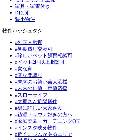
家具・家電付き
DIY可
狭小物件
物件ハッシュタグ
#外国人歓迎
#初期費用交渉可
#珍しいペット飼育相談可
#ペット2匹以上相談可
#変な家
#変な間取り
#未来のお笑い芸人応援
#未来の俳優・声優応援
#スローライフ
#大家さん近隣居住
#街に詳しい大家さん
#銭湯・サウナ好きの方へ
#家庭菜園・ガーデニングOK
#インスタ映え物件
#近くにジムがあるエリア