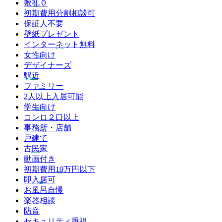
敷礼０
初期費用分割相談可
保証人不要
壁紙プレゼント
インターネット無料
女性向け
デザイナーズ
駅近
ファミリー
2人以上入居可能
学生向け
コンロ２口以上
事務所・店舗
戸建て
古民家
動画付き
初期費用10万円以下
即入居可
お風呂自慢
楽器相談
防音
セキュリティ重視