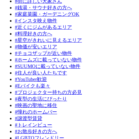
#街に詳しい大家さん
#銭湯・サウナ好きの方へ
#家庭菜園・ガーデニングOK
#インスタ映え物件
#近くにジムがあるエリア
#料理好きの方へ
#星空がきれいに見えるエリア
#物価が安いエリア
#チョコザップが近い物件
#ホームズに載っていない物件
#SUUMOに載っていない物件
#住人が良い人たちです
#YouTuber歓迎
#Eバイクも楽々
#プロジェクター持ちの方必見
#夜型の生活にぴったり
#映画の聖地に移住
#憧れのホームバー
#譲渡型賃貸
#トレインビュー
#お散歩好きの方へ
#LGBTQフレンドリー