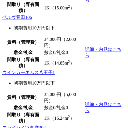
ら
間取り（専有面
2
1K（15.00m
）
積）
ベルヴ豊田106
初期費用10万円以下
34,000
円（2,000
賃料（管理費）
円）
詳細・内見はこち
敷金/礼金
敷金0
/
礼金0
ら
間取り（専有面
2
1K（14.85m
）
積）
ウインカーネムス八王子1
初期費用10万円以下
35,000
円（5,000
賃料（管理費）
円）
詳細・内見はこち
敷金/礼金
敷金0
/
礼金0
ら
間取り（専有面
2
1K（16.24m
）
積）
スカイハイツ多摩302