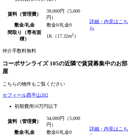
39,000
円（5,000
賃料（管理費）
円）
詳細・内見はこち
敷金/礼金
敷金0
/
礼金0
ら
間取り（専有面
2
1K（17.32m
）
積）
仲介手数料無料
コーポサンライズ 105の近隣で賃貸募集中のお部
屋
こちらの物件もご覧ください
セフィール西平山202
初期費用10万円以下
34,000
円（5,000
賃料（管理費）
円）
詳細・内見はこち
敷金/礼金
敷金0
/
礼金0