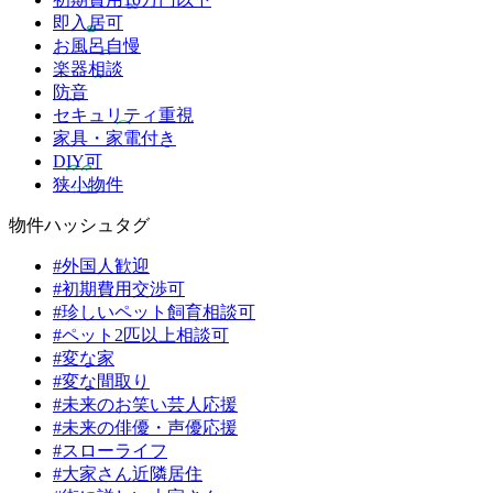
即入居可
お風呂自慢
楽器相談
防音
セキュリティ重視
家具・家電付き
DIY可
狭小物件
物件ハッシュタグ
#外国人歓迎
#初期費用交渉可
#珍しいペット飼育相談可
#ペット2匹以上相談可
#変な家
#変な間取り
#未来のお笑い芸人応援
#未来の俳優・声優応援
#スローライフ
#大家さん近隣居住