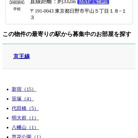
直線距離：約332m
MAPで確認
学校
〒191-0043 東京都日野市平山５丁目１８−１
３
この物件の最寄りの駅から募集中のお部屋を探す
京王線
新宿（15）
笹塚（4）
代田橋（5）
明大前（1）
八幡山（1）
芦花公園（1）