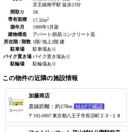
京王線南平駅 徒歩23分
間取り
1K
2
専有面積
17.32m
築年月
1989年1月築
建物構造
アパート/鉄筋コンクリート造
所在階 / 階数
1階/ 地上2階 建
駐車場
駐車場あり
バイク置き場
バイク置き場あり
駐輪場
駐輪場あり
この物件の近隣の施設情報
加藤商店
直線距離：約178m
MAPで確認
スーパー
〒192-0907 東京都八王子市長沼町２３−１８