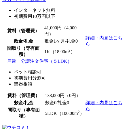
インターネット無料
初期費用10万円以下
41,000
円（4,000
賃料（管理費）
円）
詳細・内見はこち
敷金/礼金
敷金1ヶ月/
礼金0
ら
間取り（専有面
2
1K（18.90m
）
積）
一戸建 分譲注文住宅（５LDK）
ペット相談可
初期費用分割可
楽器相談
賃料（管理費）
138,000
円（0円）
敷金/礼金
敷金0
/
礼金0
詳細・内見はこち
ら
間取り（専有面
2
5LDK（100.00m
）
積）