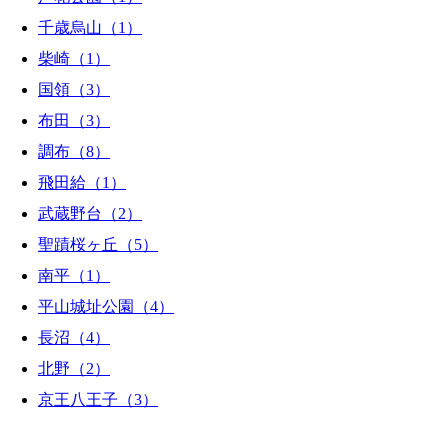
千歳烏山（1）
柴崎（1）
国領（3）
布田（3）
調布（8）
飛田給（1）
武蔵野台（2）
聖蹟桜ヶ丘（5）
南平（1）
平山城址公園（4）
長沼（4）
北野（2）
京王八王子（3）