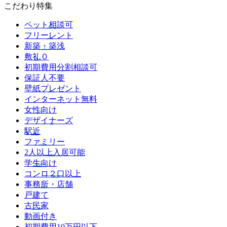
こだわり特集
ペット相談可
フリーレント
新築・築浅
敷礼０
初期費用分割相談可
保証人不要
壁紙プレゼント
インターネット無料
女性向け
デザイナーズ
駅近
ファミリー
2人以上入居可能
学生向け
コンロ２口以上
事務所・店舗
戸建て
古民家
動画付き
初期費用10万円以下