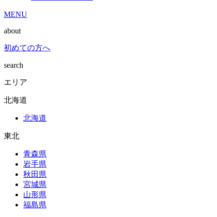
MENU
about
初めての方へ
search
エリア
北海道
北海道
東北
青森県
岩手県
秋田県
宮城県
山形県
福島県