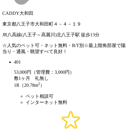
CADDY大和田
東京都八王子市大和田町４－４－１９
JR八高線(八王子～高麗川)北八王子駅 徒歩13分
☆人気のペット可・ネット無料・B/T別☆最上階角部屋で陽
当り・通風・眺望すべて良好！
401
53,000
円（管理費：3,000円）
敷
1ヶ月
礼
無し
2
1R（20.78m
）
ペット相談可
インターネット無料