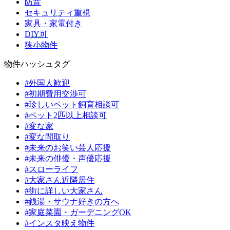
防音
セキュリティ重視
家具・家電付き
DIY可
狭小物件
物件ハッシュタグ
#外国人歓迎
#初期費用交渉可
#珍しいペット飼育相談可
#ペット2匹以上相談可
#変な家
#変な間取り
#未来のお笑い芸人応援
#未来の俳優・声優応援
#スローライフ
#大家さん近隣居住
#街に詳しい大家さん
#銭湯・サウナ好きの方へ
#家庭菜園・ガーデニングOK
#インスタ映え物件