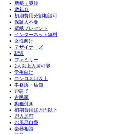
新築・築浅
敷礼０
初期費用分割相談可
保証人不要
壁紙プレゼント
インターネット無料
女性向け
デザイナーズ
駅近
ファミリー
2人以上入居可能
学生向け
コンロ２口以上
事務所・店舗
戸建て
古民家
動画付き
初期費用10万円以下
即入居可
お風呂自慢
楽器相談