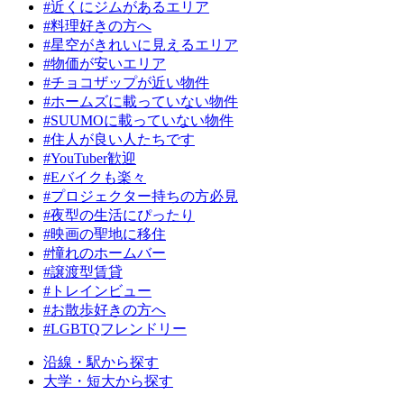
#近くにジムがあるエリア
#料理好きの方へ
#星空がきれいに見えるエリア
#物価が安いエリア
#チョコザップが近い物件
#ホームズに載っていない物件
#SUUMOに載っていない物件
#住人が良い人たちです
#YouTuber歓迎
#Eバイクも楽々
#プロジェクター持ちの方必見
#夜型の生活にぴったり
#映画の聖地に移住
#憧れのホームバー
#譲渡型賃貸
#トレインビュー
#お散歩好きの方へ
#LGBTQフレンドリー
沿線・駅から探す
大学・短大から探す