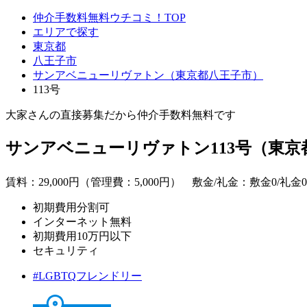
仲介手数料無料ウチコミ！TOP
エリアで探す
東京都
八王子市
サンアベニューリヴァトン（東京都八王子市）
113号
大家さんの直接募集だから
仲介手数料無料
です
サンアベニューリヴァトン113号（東京
賃料：
29,000
円（管理費：5,000円） 敷金/礼金：
敷金0
/
礼金0
初期費用分割可
インターネット無料
初期費用10万円以下
セキュリティ
#LGBTQフレンドリー