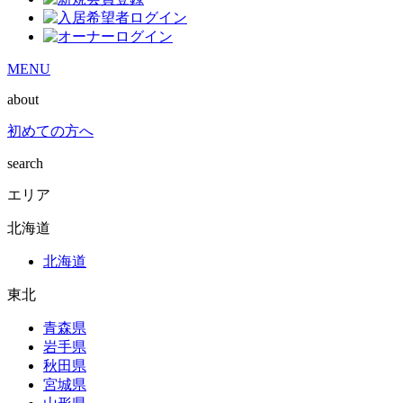
MENU
about
初めての方へ
search
エリア
北海道
北海道
東北
青森県
岩手県
秋田県
宮城県