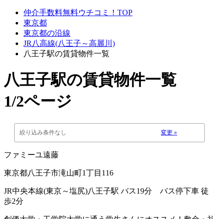
仲介手数料無料ウチコミ！TOP
東京都
東京都の沿線
JR八高線(八王子～高麗川)
八王子駅の賃貸物件一覧
八王子駅
の賃貸物件一覧
1/2ページ
絞り込み条件なし
変更 »
ファミーユ遠藤
東京都八王子市滝山町1丁目116
JR中央本線(東京～塩尻)八王子駅 バス19分 バス停下車 徒
歩2分