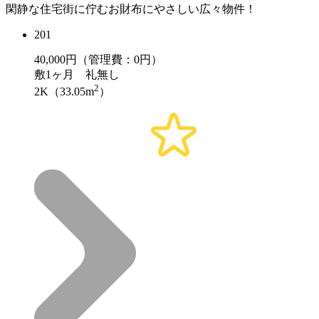
閑静な住宅街に佇むお財布にやさしい広々物件！
201
40,000
円（管理費：0円）
敷
1ヶ月
礼
無し
2
2K（33.05m
）