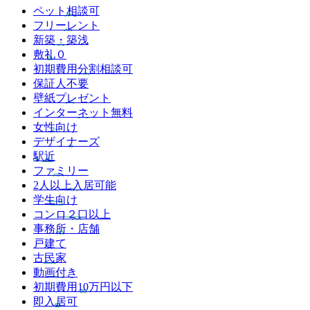
ペット相談可
フリーレント
新築・築浅
敷礼０
初期費用分割相談可
保証人不要
壁紙プレゼント
インターネット無料
女性向け
デザイナーズ
駅近
ファミリー
2人以上入居可能
学生向け
コンロ２口以上
事務所・店舗
戸建て
古民家
動画付き
初期費用10万円以下
即入居可