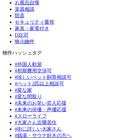
お風呂自慢
楽器相談
防音
セキュリティ重視
家具・家電付き
DIY可
狭小物件
物件ハッシュタグ
#外国人歓迎
#初期費用交渉可
#珍しいペット飼育相談可
#ペット2匹以上相談可
#変な家
#変な間取り
#未来のお笑い芸人応援
#未来の俳優・声優応援
#スローライフ
#大家さん近隣居住
#街に詳しい大家さん
#銭湯・サウナ好きの方へ