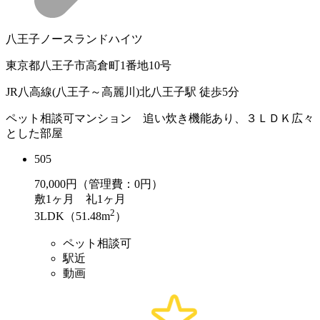
八王子ノースランドハイツ
東京都八王子市高倉町1番地10号
JR八高線(八王子～高麗川)北八王子駅 徒歩5分
ペット相談可マンション 追い炊き機能あり、３ＬＤＫ広々
とした部屋
505
70,000
円（管理費：0円）
敷
1ヶ月
礼
1ヶ月
2
3LDK（51.48m
）
ペット相談可
駅近
動画