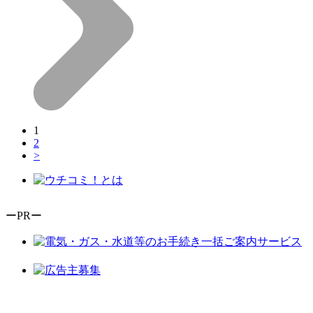
1
2
>
ーPRー