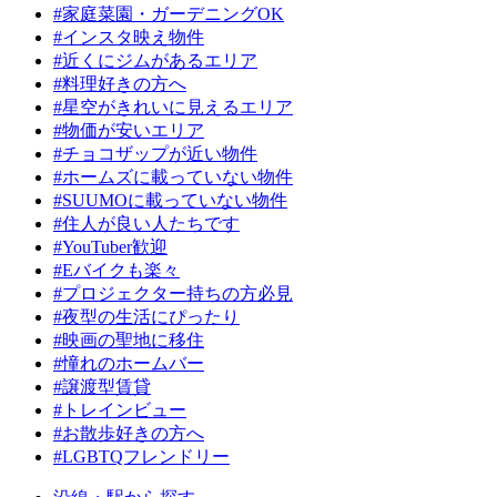
#家庭菜園・ガーデニングOK
#インスタ映え物件
#近くにジムがあるエリア
#料理好きの方へ
#星空がきれいに見えるエリア
#物価が安いエリア
#チョコザップが近い物件
#ホームズに載っていない物件
#SUUMOに載っていない物件
#住人が良い人たちです
#YouTuber歓迎
#Eバイクも楽々
#プロジェクター持ちの方必見
#夜型の生活にぴったり
#映画の聖地に移住
#憧れのホームバー
#譲渡型賃貸
#トレインビュー
#お散歩好きの方へ
#LGBTQフレンドリー