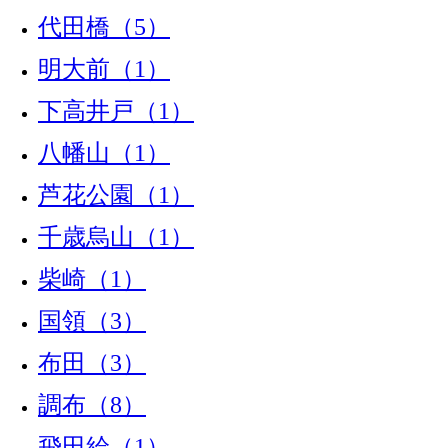
代田橋（5）
明大前（1）
下高井戸（1）
八幡山（1）
芦花公園（1）
千歳烏山（1）
柴崎（1）
国領（3）
布田（3）
調布（8）
飛田給（1）