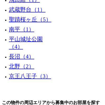
武蔵野台（1）
聖蹟桜ヶ丘（5）
南平（1）
平山城址公園
（4）
長沼（4）
北野（2）
京王八王子（3）
この物件の周辺エリアから募集中のお部屋を探す