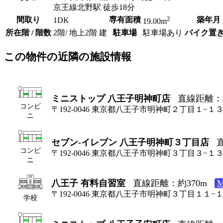
京王線北野駅 徒歩18分
2
間取り
専有面積
築年月
1DK
19.00m
所在階 / 階数
2階/ 地上2階 建
駐車場
駐車場あり
バイク置
この物件の近隣の施設情報
ミニストップ 八王子明神町店
直線距離：約
コンビ
〒192-0046 東京都八王子市明神町２丁目１−１
ニ
セブン-イレブン 八王子明神町３丁目店
コンビ
〒192-0046 東京都八王子市明神町３丁目３−１
ニ
八王子 有料自習室
直線距離：約370m
〒192-0046 東京都八王子市明神町３丁目１１−
学校