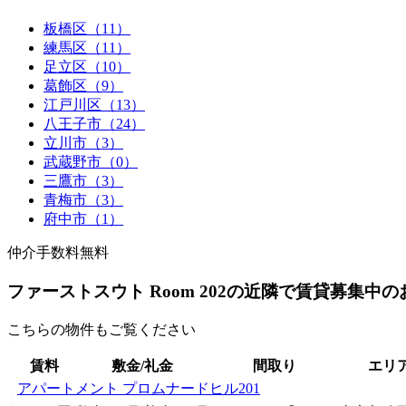
板橋区（11）
練馬区（11）
足立区（10）
葛飾区（9）
江戸川区（13）
八王子市（24）
立川市（3）
武蔵野市（0）
三鷹市（3）
青梅市（3）
府中市（1）
仲介手数料無料
ファーストスウト Room 202の近隣で賃貸募集中
こちらの物件もご覧ください
賃料
敷金/礼金
間取り
エリ
アパートメント プロムナードヒル201