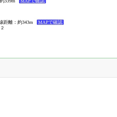
339m
MAPで確認
６
線距離：約343m
MAPで確認
２２