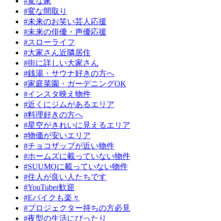
#変な家
#変な間取り
#未来のお笑い芸人応援
#未来の俳優・声優応援
#スローライフ
#大家さん近隣居住
#街に詳しい大家さん
#銭湯・サウナ好きの方へ
#家庭菜園・ガーデニングOK
#インスタ映え物件
#近くにジムがあるエリア
#料理好きの方へ
#星空がきれいに見えるエリア
#物価が安いエリア
#チョコザップが近い物件
#ホームズに載っていない物件
#SUUMOに載っていない物件
#住人が良い人たちです
#YouTuber歓迎
#Eバイクも楽々
#プロジェクター持ちの方必見
#夜型の生活にぴったり