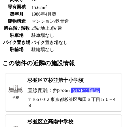
2
専有面積
15.62m
築年月
1986年4月築
建物構造
マンション/鉄骨造
所在階 / 階数
2階/ 地上3階 建
駐車場
駐車場なし
バイク置き場
バイク置き場なし
駐輪場
駐輪場なし
この物件の近隣の施設情報
杉並区立杉並第十小学校
直線距離：約253m
MAPで確認
学校
〒166-0012 東京都杉並区和田３丁目５５−４
９
杉並区立高南中学校