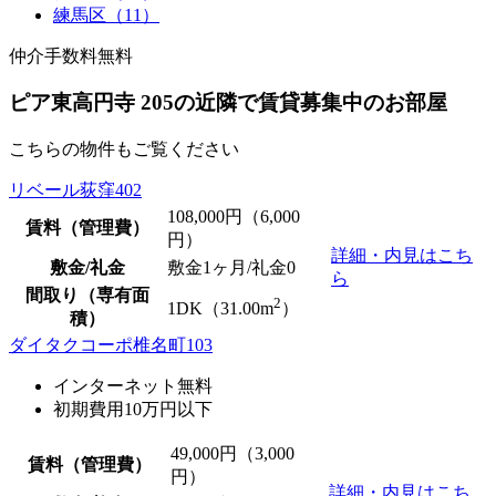
練馬区（11）
仲介手数料無料
ピア東高円寺 205の近隣で賃貸募集中のお部屋
こちらの物件もご覧ください
リベール荻窪402
108,000
円（6,000
賃料（管理費）
円）
詳細・内見はこち
敷金/礼金
敷金1ヶ月/
礼金0
ら
間取り（専有面
2
1DK（31.00m
）
積）
ダイタクコーポ椎名町103
インターネット無料
初期費用10万円以下
49,000
円（3,000
賃料（管理費）
円）
詳細・内見はこち