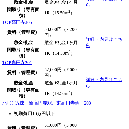
敷金/礼金
敷金0
/礼金1ヶ月
ら
間取り（専有面
2
1R（15.50m
）
積）
TOP高円寺305
53,000
円（7,200
賃料（管理費）
円）
詳細・内見はこち
敷金/礼金
敷金0
/礼金1ヶ月
ら
間取り（専有面
2
1K（14.33m
）
積）
TOP高円寺201
52,000
円（7,000
賃料（管理費）
円）
詳細・内見はこち
敷金/礼金
敷金0
/礼金1ヶ月
ら
間取り（専有面
2
1R（14.56m
）
積）
ハ〇〇A棟「新高円寺駅、東高円寺駅」203
初期費用10万円以下
51,000
円（3,000
賃料（管理費）