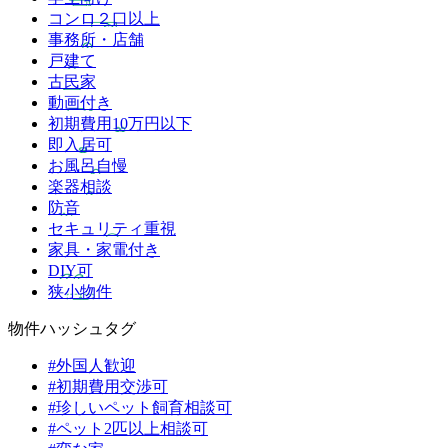
コンロ２口以上
事務所・店舗
戸建て
古民家
動画付き
初期費用10万円以下
即入居可
お風呂自慢
楽器相談
防音
セキュリティ重視
家具・家電付き
DIY可
狭小物件
物件ハッシュタグ
#外国人歓迎
#初期費用交渉可
#珍しいペット飼育相談可
#ペット2匹以上相談可