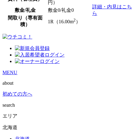
円）
詳細・内見はこち
敷金/礼金
敷金0
/
礼金0
ら
間取り（専有面
2
1R（16.00m
）
積）
MENU
about
初めての方へ
search
エリア
北海道
北海道