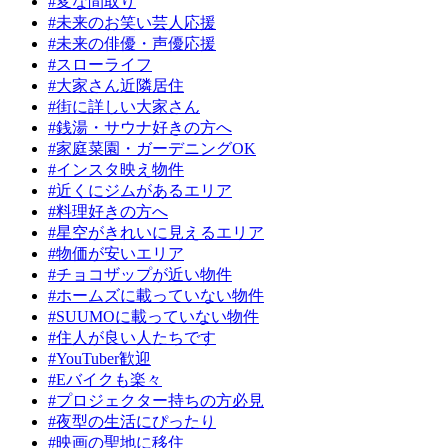
#変な間取り
#未来のお笑い芸人応援
#未来の俳優・声優応援
#スローライフ
#大家さん近隣居住
#街に詳しい大家さん
#銭湯・サウナ好きの方へ
#家庭菜園・ガーデニングOK
#インスタ映え物件
#近くにジムがあるエリア
#料理好きの方へ
#星空がきれいに見えるエリア
#物価が安いエリア
#チョコザップが近い物件
#ホームズに載っていない物件
#SUUMOに載っていない物件
#住人が良い人たちです
#YouTuber歓迎
#Eバイクも楽々
#プロジェクター持ちの方必見
#夜型の生活にぴったり
#映画の聖地に移住