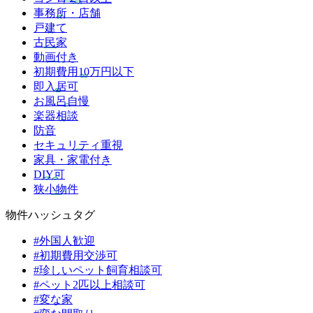
事務所・店舗
戸建て
古民家
動画付き
初期費用10万円以下
即入居可
お風呂自慢
楽器相談
防音
セキュリティ重視
家具・家電付き
DIY可
狭小物件
物件ハッシュタグ
#外国人歓迎
#初期費用交渉可
#珍しいペット飼育相談可
#ペット2匹以上相談可
#変な家