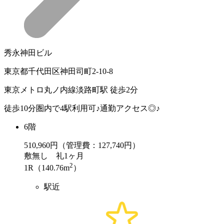
秀永神田ビル
東京都千代田区神田司町2-10-8
東京メトロ丸ノ内線淡路町駅 徒歩2分
徒歩10分圏内で4駅利用可♪通勤アクセス◎♪
6階
510,960
円（管理費：127,740円）
敷
無し
礼
1ヶ月
2
1R（140.76m
）
駅近