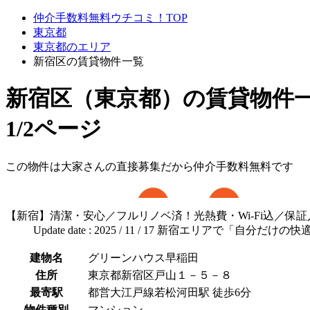
仲介手数料無料ウチコミ！TOP
東京都
東京都のエリア
新宿区の賃貸物件一覧
新宿区（東京都）
の賃貸物件
1/2ページ
この物件は大家さんの直接募集だから
仲介手数料無料
です
【新宿】清潔・安心／フルリノベ済！光熱費・Wi-Fi込／保証
Update date : 2025 / 11 / 17 新宿エリアで「自分だけ
建物名
グリーンハウス早稲田
住所
東京都新宿区戸山１－５－８
最寄駅
都営大江戸線若松河田駅 徒歩6分
物件種別
マンション