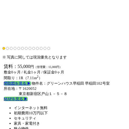
※ 写真に関しては現況優先となります
賃料：55,000
円
（管理費：15,000円）
敷金0ヶ月
/ 礼金1ヶ月 /
保証金0ヶ月
2
間取り：1R（7.11m
）
間取図を見る ▶︎
物件名：グリーンハウス早稲田 早稲田102号室
所在地：〒1620052
東京都新宿区戸山１－５－８
MAPを見る ▶︎
インターネット無料
初期費用10万円以下
セキュリティ
家具・家電付き
狭小物件