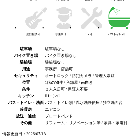
楽器相談可
学生向け
DIY可
バストイレ別
駐車場
駐車場なし
バイク置き場
バイク置き場なし
駐輪場
駐輪場なし
用途
事務所・店舗可
セキュリティ
オートロック / 防犯カメラ / 管理人常駐
位置
1階の物件 / 角部屋 / 南向き
条件
２人入居可 / 保証人不要
キッチン
IHコンロ
バス・トイレ・洗面
バス・トイレ別 / 温水洗浄便座 / 独立洗面台
冷暖房
エアコン
放送・通信
ブロードバンド
その他
リフォーム・リノベーション済 / 家具・家電付
情報更新日：2026/07/18