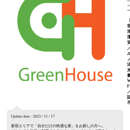
W
F
Update date : 2025 / 11 / 17
新宿エリアで「自分だけの快適な家」をお探しの方へ。