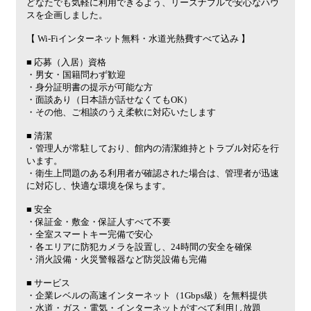
どなたでも気軽に利用できるよう、リーズナブルで安心なハウ
スを企画しました。
【 Wi-Fiインターネット無料・水道光熱費すべて込み 】
■ 応募（入居）資格
・男女・国籍問わず歓迎
・身分証明書の提示が可能な方
・面談あり（日本語が話せなくてもOK）
・その他、ご相談のうえ柔軟に対応いたします
■ 清潔
・管理人が常駐しており、館内の清潔維持とトラブル対応を行
います。
・衛生上問題のある利用者が確認された場合は、管理者が迅速
に対応し、快適な環境を保ちます。
■ 安全
・保証金・敷金・保証人すべて不要
・全室スマートキー完備で安心
・各エリアに防犯カメラを設置し、24時間の安全を確保
・消火設備・火災警報器など防災設備も完備
■ サービス
・企業レベルの高速インターネット（1Gbps級）を無料提供
・水道・ガス・電気・インターネットがすべて利用し放題