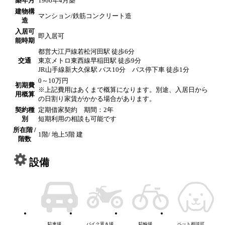
築年月
1966年4月築
建物構
マンション/鉄筋コンクリート造
造
入居可
即入居可
能時期
都営大江戸線若松河田駅 徒歩6分
交通
東京メトロ東西線早稲田駅 徒歩9分
JR山手線新大久保駅 バス10分 バス停下車 徒歩1分
0～10万円
初期費
※上記費用はあくまで概算になります。別途、入居日から
用概算
の日割り家賃がかかる場合があります。
契約種
定期借家契約 期間：2年
別
短期利用の相談も可能です
所在階 /
1階/ 地上5階 建
階数
設備
駐車場
バイク置き場
駐輪場
ペット相談可