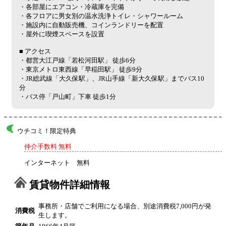
・各部屋にエアコン・冷蔵庫を完備
・各フロアに男女別の温水洗浄トイレ・シャワールーム
・施設内に自動販売機、コインランドリーを配置
・屋外に喫煙スペースを設置
■ アクセス
・都営大江戸線「若松河田駅」 徒歩6分
・東京メトロ東西線「早稲田駅」 徒歩9分
・JR総武線「大久保駅」、JR山手線「新大久保駅」までバス10
分
・バス停「戸山町」下車 徒歩1分
ウチコミ！限定特典
仲介手数料 無料
インターネット 無料
賃貸物件詳細情報
事務所・店舗でご利用になる場合、別途消費税7,000円が発
消費税
生します。