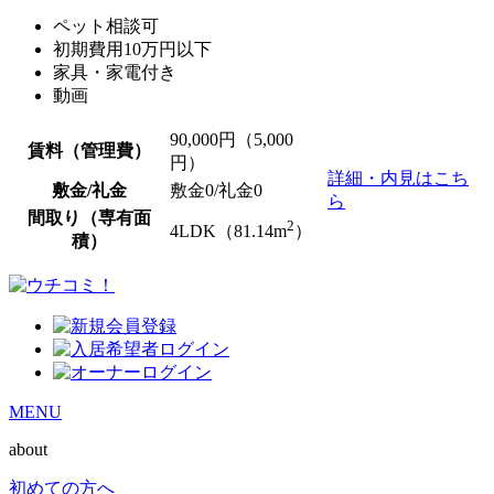
ペット相談可
初期費用10万円以下
家具・家電付き
動画
90,000
円（5,000
賃料（管理費）
円）
詳細・内見はこち
敷金/礼金
敷金0
/
礼金0
ら
間取り（専有面
2
4LDK（81.14m
）
積）
MENU
about
初めての方へ