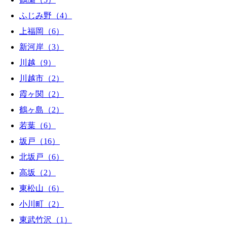
ふじみ野（4）
上福岡（6）
新河岸（3）
川越（9）
川越市（2）
霞ヶ関（2）
鶴ヶ島（2）
若葉（6）
坂戸（16）
北坂戸（6）
高坂（2）
東松山（6）
小川町（2）
東武竹沢（1）