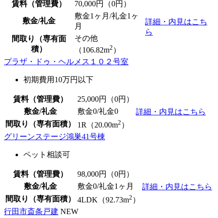
賃料（管理費）
70,000
円（0円）
敷金1ヶ月/礼金1ヶ
敷金/礼金
詳細・内見はこち
月
ら
その他
間取り（専有面
2
積）
（106.82m
）
プラザ・ドゥ・ヘルメス１０２号室
初期費用10万円以下
賃料（管理費）
25,000
円（0円）
敷金/礼金
敷金0
/
礼金0
詳細・内見はこちら
2
間取り（専有面積）
1R（20.00m
）
グリーンステージ鴻巣41号棟
ペット相談可
賃料（管理費）
98,000
円（0円）
敷金/礼金
敷金0
/礼金1ヶ月
詳細・内見はこちら
2
間取り（専有面積）
4LDK（92.73m
）
行田市斎条戸建
NEW