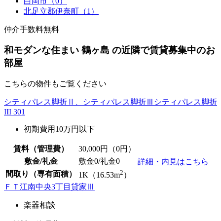
白岡市（0）
北足立郡伊奈町（1）
仲介手数料無料
和モダンな住まい 鶴ヶ島 の近隣で賃貸募集中のお
部屋
こちらの物件もご覧ください
シティパレス脚折Ⅱ、シティパレス脚折Ⅲシティパレス脚折
III 301
初期費用10万円以下
賃料（管理費）
30,000
円（0円）
敷金/礼金
敷金0
/
礼金0
詳細・内見はこちら
2
間取り（専有面積）
1K（16.53m
）
ＦＴ江南中央3丁目貸家Ⅲ
楽器相談