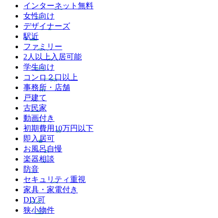
インターネット無料
女性向け
デザイナーズ
駅近
ファミリー
2人以上入居可能
学生向け
コンロ２口以上
事務所・店舗
戸建て
古民家
動画付き
初期費用10万円以下
即入居可
お風呂自慢
楽器相談
防音
セキュリティ重視
家具・家電付き
DIY可
狭小物件