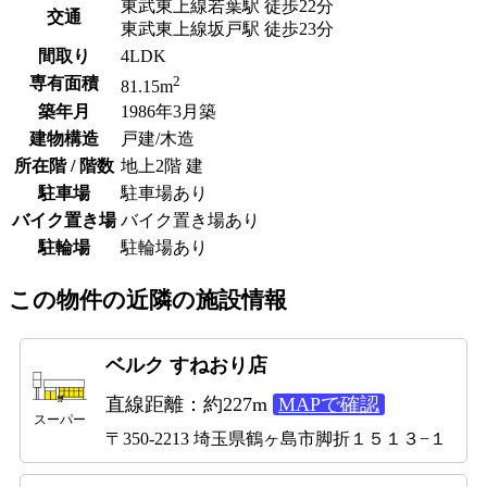
東武東上線若葉駅 徒歩22分
交通
東武東上線坂戸駅 徒歩23分
間取り
4LDK
2
専有面積
81.15m
築年月
1986年3月築
建物構造
戸建/木造
所在階 / 階数
地上2階 建
駐車場
駐車場あり
バイク置き場
バイク置き場あり
駐輪場
駐輪場あり
この物件の近隣の施設情報
ベルク すねおり店
直線距離：約227m
MAPで確認
スーパー
〒350-2213 埼玉県鶴ヶ島市脚折１５１３−１