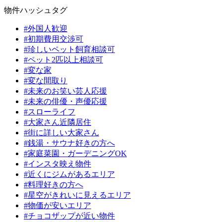
物件ハッシュタグ
#外国人歓迎
#初期費用交渉可
#珍しいペット飼育相談可
#ペット2匹以上相談可
#変な家
#変な間取り
#未来のお笑い芸人応援
#未来の俳優・声優応援
#スローライフ
#大家さん近隣居住
#街に詳しい大家さん
#銭湯・サウナ好きの方へ
#家庭菜園・ガーデニングOK
#インスタ映え物件
#近くにジムがあるエリア
#料理好きの方へ
#星空がきれいに見えるエリア
#物価が安いエリア
#チョコザップが近い物件