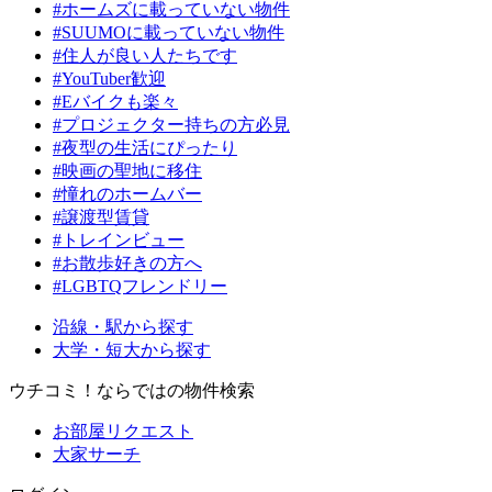
#ホームズに載っていない物件
#SUUMOに載っていない物件
#住人が良い人たちです
#YouTuber歓迎
#Eバイクも楽々
#プロジェクター持ちの方必見
#夜型の生活にぴったり
#映画の聖地に移住
#憧れのホームバー
#譲渡型賃貸
#トレインビュー
#お散歩好きの方へ
#LGBTQフレンドリー
沿線・駅から探す
大学・短大から探す
ウチコミ！ならではの物件検索
お部屋リクエスト
大家サーチ