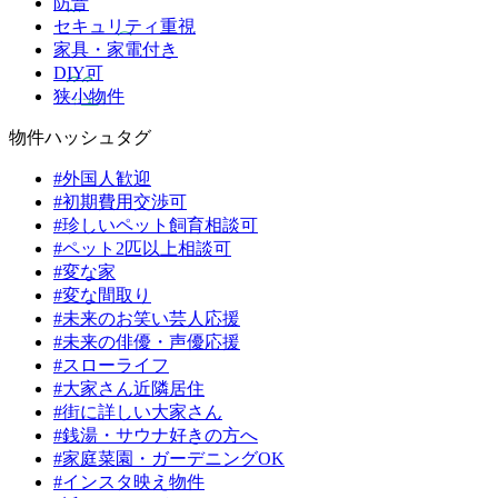
防音
セキュリティ重視
家具・家電付き
DIY可
狭小物件
物件ハッシュタグ
#外国人歓迎
#初期費用交渉可
#珍しいペット飼育相談可
#ペット2匹以上相談可
#変な家
#変な間取り
#未来のお笑い芸人応援
#未来の俳優・声優応援
#スローライフ
#大家さん近隣居住
#街に詳しい大家さん
#銭湯・サウナ好きの方へ
#家庭菜園・ガーデニングOK
#インスタ映え物件