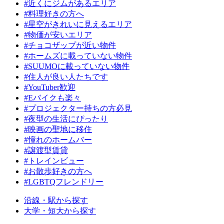
#近くにジムがあるエリア
#料理好きの方へ
#星空がきれいに見えるエリア
#物価が安いエリア
#チョコザップが近い物件
#ホームズに載っていない物件
#SUUMOに載っていない物件
#住人が良い人たちです
#YouTuber歓迎
#Eバイクも楽々
#プロジェクター持ちの方必見
#夜型の生活にぴったり
#映画の聖地に移住
#憧れのホームバー
#譲渡型賃貸
#トレインビュー
#お散歩好きの方へ
#LGBTQフレンドリー
沿線・駅から探す
大学・短大から探す