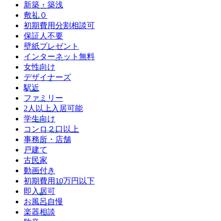
新築・築浅
敷礼０
初期費用分割相談可
保証人不要
壁紙プレゼント
インターネット無料
女性向け
デザイナーズ
駅近
ファミリー
2人以上入居可能
学生向け
コンロ２口以上
事務所・店舗
戸建て
古民家
動画付き
初期費用10万円以下
即入居可
お風呂自慢
楽器相談