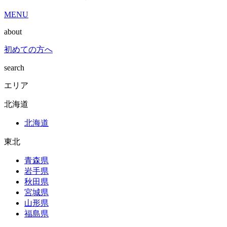
MENU
about
初めての方へ
search
エリア
北海道
北海道
東北
青森県
岩手県
秋田県
宮城県
山形県
福島県