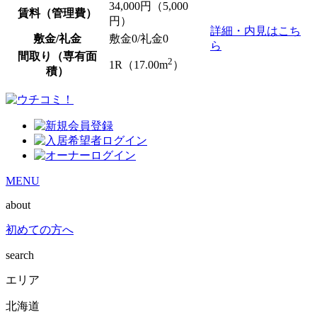
34,000
円（5,000
賃料（管理費）
円）
詳細・内見はこち
敷金/礼金
敷金0
/
礼金0
ら
間取り（専有面
2
1R（17.00m
）
積）
MENU
about
初めての方へ
search
エリア
北海道