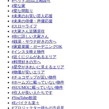
#ペット2匹以上相談可
#変な家
#変な間取り
#未来のお笑い芸人応援
#未来の俳優・声優応援
#スローライフ
#大家さん近隣居住
#街に詳しい大家さん
#銭湯・サウナ好きの方へ
#家庭菜園・ガーデニングOK
#インスタ映え物件
#近くにジムがあるエリア
#料理好きの方へ
#星空がきれいに見えるエリア
#物価が安いエリア
#チョコザップが近い物件
#ホームズに載っていない物件
#SUUMOに載っていない物件
#住人が良い人たちです
#YouTuber歓迎
#Eバイクも楽々
#プロジェクター持ちの方必見