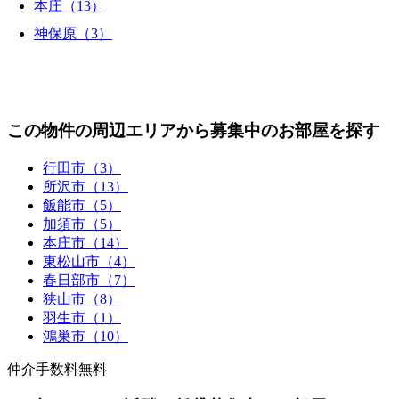
本庄（13）
神保原（3）
この物件の周辺エリアから募集中のお部屋を探す
行田市（3）
所沢市（13）
飯能市（5）
加須市（5）
本庄市（14）
東松山市（4）
春日部市（7）
狭山市（8）
羽生市（1）
鴻巣市（10）
仲介手数料無料