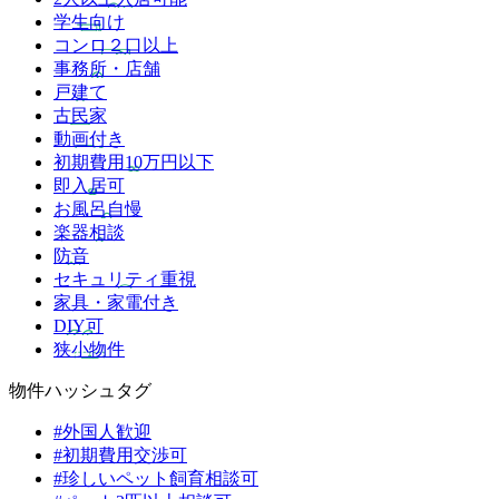
学生向け
コンロ２口以上
事務所・店舗
戸建て
古民家
動画付き
初期費用10万円以下
即入居可
お風呂自慢
楽器相談
防音
セキュリティ重視
家具・家電付き
DIY可
狭小物件
物件ハッシュタグ
#外国人歓迎
#初期費用交渉可
#珍しいペット飼育相談可