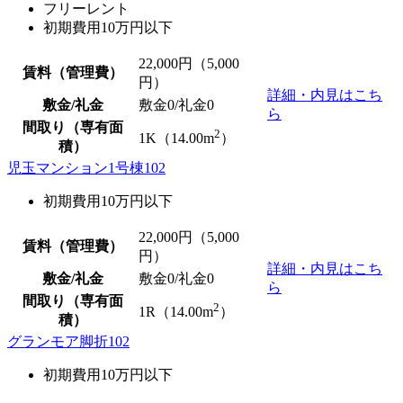
フリーレント
初期費用10万円以下
22,000
円（5,000
賃料（管理費）
円）
詳細・内見はこち
敷金/礼金
敷金0
/
礼金0
ら
間取り（専有面
2
1K（14.00m
）
積）
児玉マンション1号棟102
初期費用10万円以下
22,000
円（5,000
賃料（管理費）
円）
詳細・内見はこち
敷金/礼金
敷金0
/
礼金0
ら
間取り（専有面
2
1R（14.00m
）
積）
グランモア脚折102
初期費用10万円以下