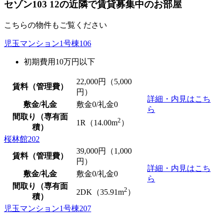
セゾン103 12の近隣で賃貸募集中のお部屋
こちらの物件もご覧ください
児玉マンション1号棟106
初期費用10万円以下
22,000
円（5,000
賃料（管理費）
円）
詳細・内見はこち
敷金/礼金
敷金0
/
礼金0
ら
間取り（専有面
2
1R（14.00m
）
積）
桜林館202
39,000
円（1,000
賃料（管理費）
円）
詳細・内見はこち
敷金/礼金
敷金0
/
礼金0
ら
間取り（専有面
2
2DK（35.91m
）
積）
児玉マンション1号棟207