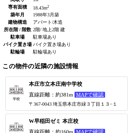
2
専有面積
18.43m
築年月
1988年3月築
建物構造
アパート/木造
所在階 / 階数
2階/ 地上2階 建
駐車場
駐車場あり
バイク置き場
バイク置き場あり
駐輪場
駐輪場あり
この物件の近隣の施設情報
本庄市立本庄南中学校
直線距離：約381m
MAPで確認
学校
〒367-0043 埼玉県本庄市緑３丁目１３−１
W早稲田ゼミ 本庄校
直線距離：約160m
MAPで確認