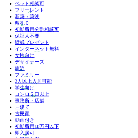
ペット相談可
フリーレント
新築・築浅
敷礼０
初期費用分割相談可
保証人不要
壁紙プレゼント
インターネット無料
女性向け
デザイナーズ
駅近
ファミリー
2人以上入居可能
学生向け
コンロ２口以上
事務所・店舗
戸建て
古民家
動画付き
初期費用10万円以下
即入居可