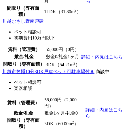
月
ら
間取り（専有面
2
1LDK（31.80m
）
積）
川越むさし野南戸建
ペット相談可
初期費用10万円以下
賃料（管理費）
55,000
円（0円）
敷金/礼金
敷金0
/礼金1ヶ月
詳細・内見はこちら
2
間取り（専有面積）
3DK（54.21m
）
川越市笠幡10分3DK戸建ペット可駐車場付き
商談中
ペット相談可
楽器相談
58,000
円（2,000
賃料（管理費）
円）
詳細・内見はこち
敷金/礼金
敷金1ヶ月/
礼金0
ら
間取り（専有面
2
3DK（60.00m
）
積）