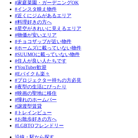
#家庭菜園・ガーデニングOK
#インスタ映え物件
#近くにジムがあるエリア
#料理好きの方へ
#星空がきれいに見えるエリア
#物価が安いエリア
#チョコザップが近い物件
#ホームズに載っていない物件
#SUUMOに載っていない物件
#住人が良い人たちです
#YouTuber歓迎
#Eバイクも楽々
#プロジェクター持ちの方必見
#夜型の生活にぴったり
#映画の聖地に移住
#憧れのホームバー
#譲渡型賃貸
#トレインビュー
#お散歩好きの方へ
#LGBTQフレンドリー
沿線・駅から探す