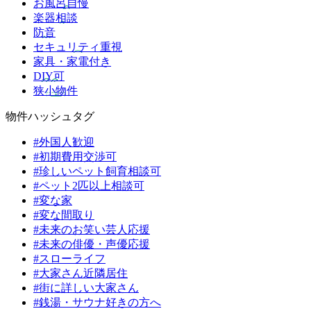
お風呂自慢
楽器相談
防音
セキュリティ重視
家具・家電付き
DIY可
狭小物件
物件ハッシュタグ
#外国人歓迎
#初期費用交渉可
#珍しいペット飼育相談可
#ペット2匹以上相談可
#変な家
#変な間取り
#未来のお笑い芸人応援
#未来の俳優・声優応援
#スローライフ
#大家さん近隣居住
#街に詳しい大家さん
#銭湯・サウナ好きの方へ