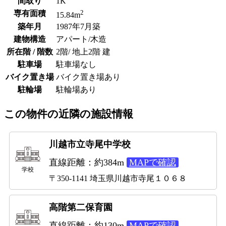
間取り
1K
2
専有面積
15.84m
築年月
1987年7月築
建物構造
アパート/木造
所在階 / 階数
2階/ 地上2階 建
駐車場
駐車場なし
バイク置き場
バイク置き場あり
駐輪場
駐輪場あり
この物件の近隣の施設情報
川越市立寺尾中学校
直線距離：約384m
MAPで確認
学校
〒350-1141 埼玉県川越市寺尾１０６８
高階第二保育園
直線距離：約130m
MAPで確認