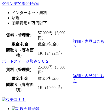
グランデ的場201号室
インターネット無料
駅近
初期費用10万円以下
57,000
円（3,000
賃料（管理費）
円）
詳細・内見はこち
敷金/礼金
敷金0
/
礼金0
ら
間取り（専有面
2
1K（24.22m
）
積）
ポートステージ熊谷３０２
25,000
円（3,500
賃料（管理費）
円）
詳細・内見はこち
敷金/礼金
敷金0
/
礼金0
ら
間取り（専有面
2
1K（19.60m
）
積）