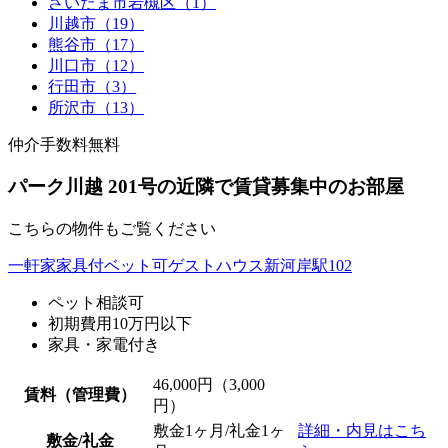
さいたま市岩槻区（1）
川越市（19）
熊谷市（17）
川口市（12）
行田市（3）
所沢市（13）
仲介手数料無料
パーク川越 201号の近隣で賃貸募集中のお部屋
こちらの物件もご覧ください
一軒家家具付ベット可ゲストハウス新河岸駅102
ペット相談可
初期費用10万円以下
家具・家電付き
46,000
円（3,000
賃料（管理費）
円）
敷金1ヶ月/礼金1ヶ
詳細・内見はこち
敷金/礼金