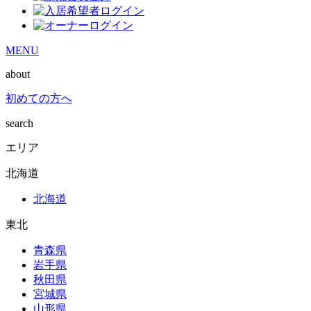
MENU
about
初めての方へ
search
エリア
北海道
北海道
東北
青森県
岩手県
秋田県
宮城県
山形県