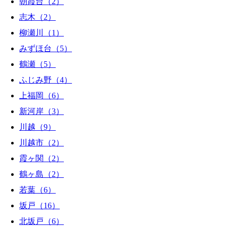
朝霞台（2）
志木（2）
柳瀬川（1）
みずほ台（5）
鶴瀬（5）
ふじみ野（4）
上福岡（6）
新河岸（3）
川越（9）
川越市（2）
霞ヶ関（2）
鶴ヶ島（2）
若葉（6）
坂戸（16）
北坂戸（6）