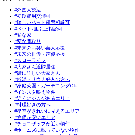
#外国人歓迎
#初期費用交渉可
#珍しいペット飼育相談可
#ペット2匹以上相談可
#変な家
#変な間取り
#未来のお笑い芸人応援
#未来の俳優・声優応援
#スローライフ
#大家さん近隣居住
#街に詳しい大家さん
#銭湯・サウナ好きの方へ
#家庭菜園・ガーデニングOK
#インスタ映え物件
#近くにジムがあるエリア
#料理好きの方へ
#星空がきれいに見えるエリア
#物価が安いエリア
#チョコザップが近い物件
#ホームズに載っていない物件