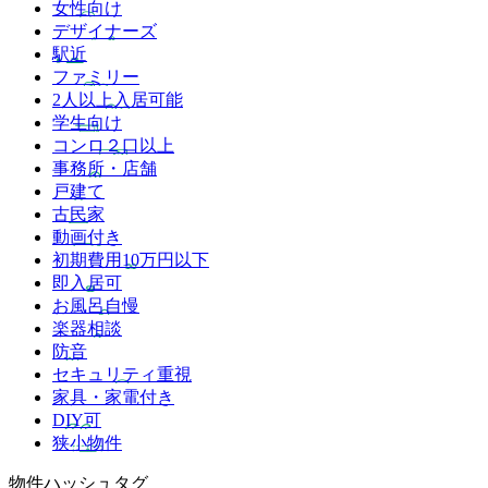
女性向け
デザイナーズ
駅近
ファミリー
2人以上入居可能
学生向け
コンロ２口以上
事務所・店舗
戸建て
古民家
動画付き
初期費用10万円以下
即入居可
お風呂自慢
楽器相談
防音
セキュリティ重視
家具・家電付き
DIY可
狭小物件
物件ハッシュタグ