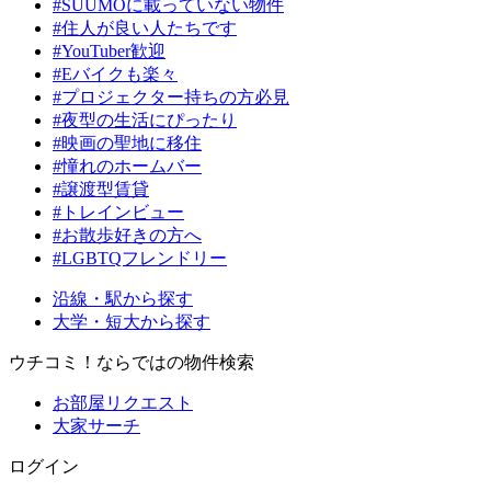
#SUUMOに載っていない物件
#住人が良い人たちです
#YouTuber歓迎
#Eバイクも楽々
#プロジェクター持ちの方必見
#夜型の生活にぴったり
#映画の聖地に移住
#憧れのホームバー
#譲渡型賃貸
#トレインビュー
#お散歩好きの方へ
#LGBTQフレンドリー
沿線・駅から探す
大学・短大から探す
ウチコミ！ならではの物件検索
お部屋リクエスト
大家サーチ
ログイン