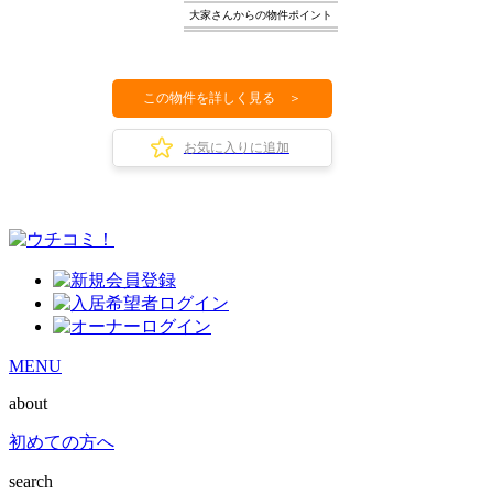
大家さんからの物件ポイント
この物件を詳しく見る ＞
お気に入りに追加
MENU
about
初めての方へ
search