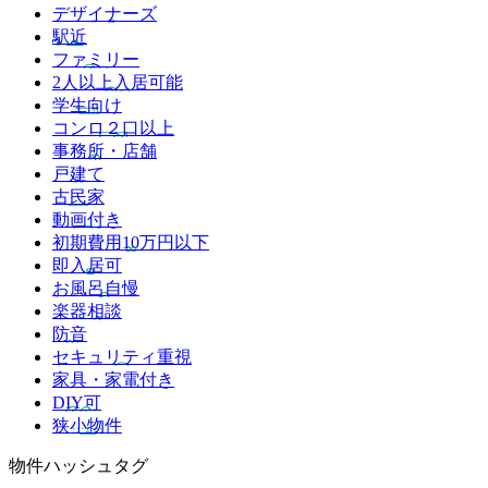
デザイナーズ
駅近
ファミリー
2人以上入居可能
学生向け
コンロ２口以上
事務所・店舗
戸建て
古民家
動画付き
初期費用10万円以下
即入居可
お風呂自慢
楽器相談
防音
セキュリティ重視
家具・家電付き
DIY可
狭小物件
物件ハッシュタグ