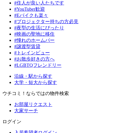
#住人が良い人たちです
#YouTuber歓迎
#Eバイクも楽々
#プロジェクター持ちの方必見
#夜型の生活にぴったり
#映画の聖地に移住
#憧れのホームバー
#譲渡型賃貸
#トレインビュー
#お散歩好きの方へ
#LGBTQフレンドリー
沿線・駅から探す
大学・短大から探す
ウチコミ！ならではの物件検索
お部屋リクエスト
大家サーチ
ログイン
入居希望者ログイン