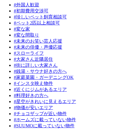
#外国人歓迎
#初期費用交渉可
#珍しいペット飼育相談可
#ペット2匹以上相談可
#変な家
#変な間取り
#未来のお笑い芸人応援
#未来の俳優・声優応援
#スローライフ
#大家さん近隣居住
#街に詳しい大家さん
#銭湯・サウナ好きの方へ
#家庭菜園・ガーデニングOK
#インスタ映え物件
#近くにジムがあるエリア
#料理好きの方へ
#星空がきれいに見えるエリア
#物価が安いエリア
#チョコザップが近い物件
#ホームズに載っていない物件
#SUUMOに載っていない物件