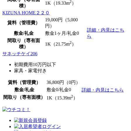
2
1K（19.33m
）
積）
KIZUNA HOME２２０
19,000
円（5,000
賃料（管理費）
円）
詳細・内見はこち
敷金/礼金
敷金1ヶ月/
礼金0
ら
間取り（専有面
2
1K（21.75m
）
積）
サネッチケイ206
初期費用10万円以下
家具・家電付き
賃料（管理費）
36,800
円（0円）
敷金/礼金
敷金0
/
礼金0
詳細・内見はこちら
2
間取り（専有面積）
1K（15.39m
）