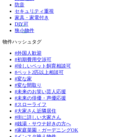
防音
セキュリティ重視
家具・家電付き
DIY可
狭小物件
物件ハッシュタグ
#外国人歓迎
#初期費用交渉可
#珍しいペット飼育相談可
#ペット2匹以上相談可
#変な家
#変な間取り
#未来のお笑い芸人応援
#未来の俳優・声優応援
#スローライフ
#大家さん近隣居住
#街に詳しい大家さん
#銭湯・サウナ好きの方へ
#家庭菜園・ガーデニングOK
#インスタ映え物件