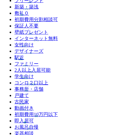
フリーレント
新築・築浅
敷礼０
初期費用分割相談可
保証人不要
壁紙プレゼント
インターネット無料
女性向け
デザイナーズ
駅近
ファミリー
2人以上入居可能
学生向け
コンロ２口以上
事務所・店舗
戸建て
古民家
動画付き
初期費用10万円以下
即入居可
お風呂自慢
楽器相談