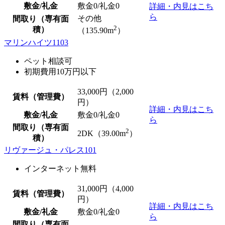
敷金/礼金
敷金0
/
礼金0
詳細・内見はこち
ら
その他
間取り（専有面
2
積）
（135.90m
）
マリンハイツ1103
ペット相談可
初期費用10万円以下
33,000
円（2,000
賃料（管理費）
円）
詳細・内見はこち
敷金/礼金
敷金0
/
礼金0
ら
間取り（専有面
2
2DK（39.00m
）
積）
リヴァージュ・パレス101
インターネット無料
31,000
円（4,000
賃料（管理費）
円）
詳細・内見はこち
敷金/礼金
敷金0
/
礼金0
ら
間取り（専有面