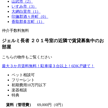
山武市（2）
いすみ市（3）
大網白里市（1）
印旛郡酒々井町（0）
香取郡多古町（1）
仲介手数料無料
ジェルミ長者 ２０１号室の近隣で賃貸募集中のお
部屋
こちらの物件もご覧ください
最大３か月賃料無料！駐車場３台以上！6DK戸建て！
ペット相談可
フリーレント
初期費用10万円以下
楽器相談
特典
賃料（管理費）
69,000
円（0円）