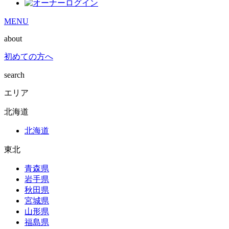
MENU
about
初めての方へ
search
エリア
北海道
北海道
東北
青森県
岩手県
秋田県
宮城県
山形県
福島県