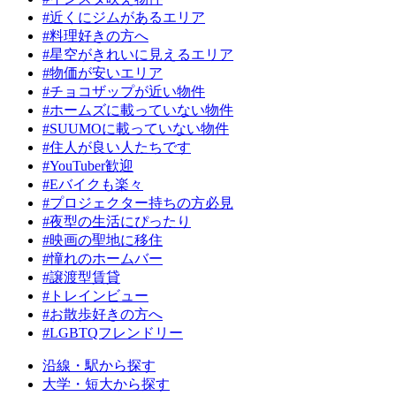
#近くにジムがあるエリア
#料理好きの方へ
#星空がきれいに見えるエリア
#物価が安いエリア
#チョコザップが近い物件
#ホームズに載っていない物件
#SUUMOに載っていない物件
#住人が良い人たちです
#YouTuber歓迎
#Eバイクも楽々
#プロジェクター持ちの方必見
#夜型の生活にぴったり
#映画の聖地に移住
#憧れのホームバー
#譲渡型賃貸
#トレインビュー
#お散歩好きの方へ
#LGBTQフレンドリー
沿線・駅から探す
大学・短大から探す