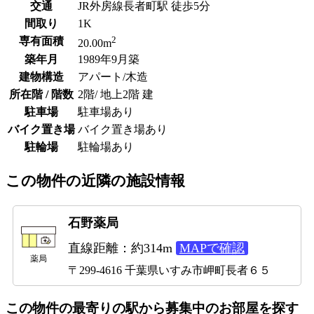
交通
JR外房線長者町駅 徒歩5分
間取り
1K
2
専有面積
20.00m
築年月
1989年9月築
建物構造
アパート/木造
所在階 / 階数
2階/ 地上2階 建
駐車場
駐車場あり
バイク置き場
バイク置き場あり
駐輪場
駐輪場あり
この物件の近隣の施設情報
石野薬局
直線距離：約314m
MAPで確認
薬局
〒299-4616 千葉県いすみ市岬町長者６５
この物件の最寄りの駅から募集中のお部屋を探す