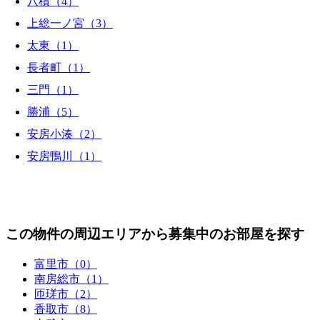
八積（4）
上総一ノ宮（3）
太東（1）
長者町（1）
三門（1）
勝浦（5）
安房小湊（2）
安房鴨川（1）
この物件の周辺エリアから募集中のお部屋を探す
富里市（0）
南房総市（1）
匝瑳市（2）
香取市（8）