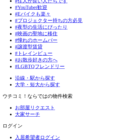
#住人が良い人たちです
#YouTuber歓迎
#Eバイクも楽々
#プロジェクター持ちの方必見
#夜型の生活にぴったり
#映画の聖地に移住
#憧れのホームバー
#譲渡型賃貸
#トレインビュー
#お散歩好きの方へ
#LGBTQフレンドリー
沿線・駅から探す
大学・短大から探す
ウチコミ！ならではの物件検索
お部屋リクエスト
大家サーチ
ログイン
入居希望者ログイン