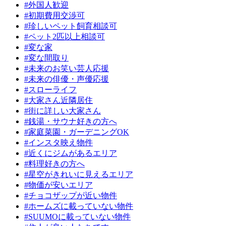
#外国人歓迎
#初期費用交渉可
#珍しいペット飼育相談可
#ペット2匹以上相談可
#変な家
#変な間取り
#未来のお笑い芸人応援
#未来の俳優・声優応援
#スローライフ
#大家さん近隣居住
#街に詳しい大家さん
#銭湯・サウナ好きの方へ
#家庭菜園・ガーデニングOK
#インスタ映え物件
#近くにジムがあるエリア
#料理好きの方へ
#星空がきれいに見えるエリア
#物価が安いエリア
#チョコザップが近い物件
#ホームズに載っていない物件
#SUUMOに載っていない物件