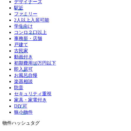
デザイナーズ
駅近
ファミリー
2人以上入居可能
学生向け
コンロ２口以上
事務所・店舗
戸建て
古民家
動画付き
初期費用10万円以下
即入居可
お風呂自慢
楽器相談
防音
セキュリティ重視
家具・家電付き
DIY可
狭小物件
物件ハッシュタグ