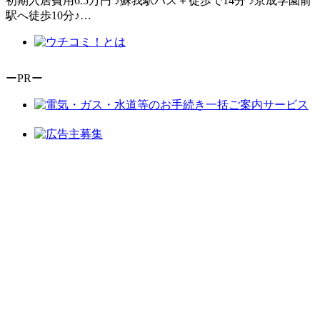
初期入居費用6.5万円 ♪蘇我駅バス＋徒歩で14分 ♪京成学園前
駅へ徒歩10分♪…
ーPRー